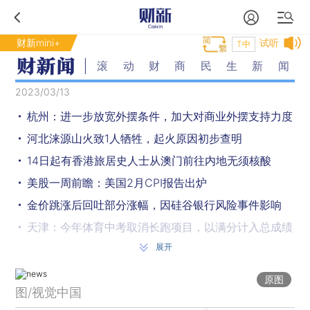
财新mini+
试听
T中
滚动财商民生新闻
2023/03/13
杭州：进一步放宽外摆条件，加大对商业外摆支持力度
河北涞源山火致1人牺牲，起火原因初步查明
14日起有香港旅居史人士从澳门前往内地无须核酸
美股一周前瞻：美国2月CPI报告出炉
金价跳涨后回吐部分涨幅，因硅谷银行风险事件影响
天津：今年体育中考取消长跑项目，以满分计入总成绩
展开
教育部和中消协发布提示：校外培训有风险，报班需谨慎
教育部：连续3年把“双减”督导作为教育督导“一号工程”
原图
图/视觉中国
新一股冷空气蓄势待发！本周将给北方带来沙尘