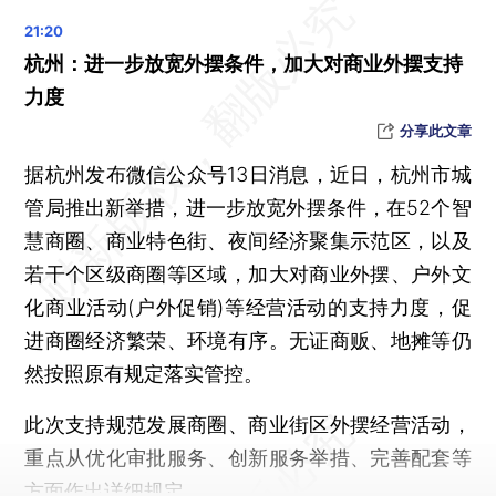
北京新增备案10家社区养老服务驿站
北京发布大风黄色预警，局地阵风可达10级并伴有沙尘
杭州：进一步放宽外摆条件，加大对商业外摆支持
科创新能等4条指数即将发布
力度
“互联网+”医疗服务能否纳入医保？国家医保局回应
分享此文章
中消协等倡议：鼓励线上点餐推出“菜量自动提醒”功能
据杭州发布微信公众号13日消息，近日，杭州市城
杨紫琼夺第95届奥斯卡影后，《瞬息全宇宙》获最佳影片等7项大奖
管局推出新举措，进一步放宽外摆条件，在52个智
中央气象台：北方多风气温骤起伏，南方少雨江南多晴日
慧商圈、商业特色街、夜间经济聚集示范区，以及
一步之遥，U20国足无缘世青赛
若干个区级商圈等区域，加大对商业外摆、户外文
中央网信办：即日起开展为期两个月的整治自媒体乱象专项行动
化商业活动(户外促销)等经营活动的支持力度，促
时隔三年 国家大剧院恢复国际演出
进商圈经济繁荣、环境有序。无证商贩、地摊等仍
晨读荐闻（国内、国际、市场消息25条）
然按照原有规定落实管控。
2月新增社融3.16万亿元超预期 居民中长期贷款仍偏弱
此次支持规范发展商圈、商业街区外摆经营活动，
银保监会整治不法贷款中介 鼓励银行建立“黑名单”制度
重点从优化审批服务、创新服务举措、完善配套等
2023年前两月汽车产销同比回落 车企价格战压缩利润空间
方面作出详细规定。