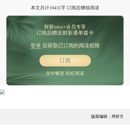
哪吒汽车泰国工厂奠基 预计2024年初投产
本文共计16431字 订阅后继续阅读
中方斡旋促成沙特伊朗和解 两国止争将为全中东注入稳定性
2月非农失业率抬升 市场转向押注3月加息25基点
财新mini+会员专享
订阅后赠送财新通单篇卡
登录
后获取已订阅的阅读权限
订阅
全年畅览 轻松阅读
版面编辑：邓舒方