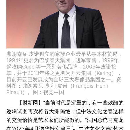
弗朗索瓦·皮诺创立的家族企业最早从事木材贸易，
1994年更名为巴黎春天集团，进军零售，1999年
起收购Gucci等一系列奢侈品牌，2005年皮诺接
掌，并于2013年将之更名为开云集团（Kering），
目前开云已发展成为全球三大奢侈品集团之一。资
料图：弗朗索瓦-亨利·皮诺（François-Henri
Pinault）。图：视觉中国
【财新网】
“当前时代是沉重的，有一些残酷的
逻辑试图再次将各大洲隔绝，但中法文化之春这样
的交流恰恰是艺术家们所能做的。”法国总统马克龙
在2023年4月访华抵京当日为“中法文化之春”艺术