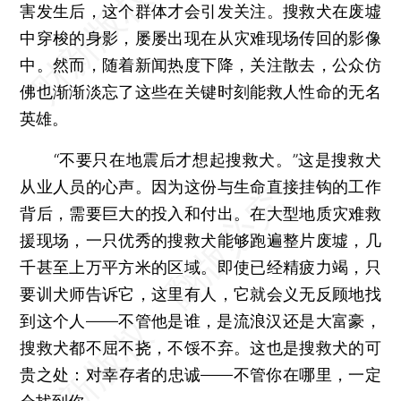
害发生后，这个群体才会引发关注。搜救犬在废墟
中穿梭的身影，屡屡出现在从灾难现场传回的影像
中。然而，随着新闻热度下降，关注散去，公众仿
佛也渐渐淡忘了这些在关键时刻能救人性命的无名
英雄。
“不要只在地震后才想起搜救犬。”这是搜救犬
从业人员的心声。因为这份与生命直接挂钩的工作
背后，需要巨大的投入和付出。在大型地质灾难救
援现场，一只优秀的搜救犬能够跑遍整片废墟，几
千甚至上万平方米的区域。即使已经精疲力竭，只
要训犬师告诉它，这里有人，它就会义无反顾地找
到这个人——不管他是谁，是流浪汉还是大富豪，
搜救犬都不屈不挠，不馁不弃。这也是搜救犬的可
贵之处：对幸存者的忠诚——不管你在哪里，一定