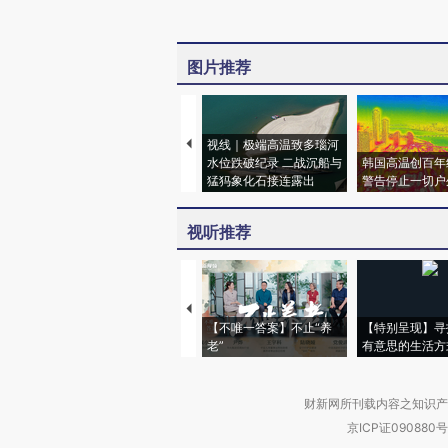
图片推荐
视线｜极端高温致多瑙河
水位跌破纪录 二战沉船与
韩国高温创百年
猛犸象化石接连露出
警告停止一切户
视听推荐
【不唯一答案】不止“养
【特别呈现】寻
老”
有意思的生活方
财新网所刊载内容之知识产
京ICP证090880号