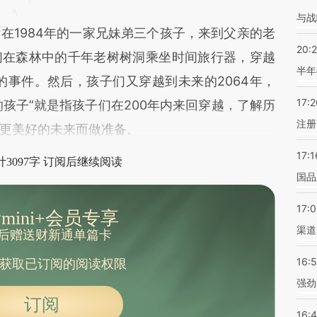
与战
1984年的一家兄妹弟三个孩子，来到父亲的老
20:
们在森林中的千年老树树洞乘坐时间旅行器，穿越
半年
的事件。然后，孩子们又穿越到未来的2064年，
17:2
的孩子”就是指孩子们在200年内来回穿越，了解历
注册
更美好的未来而做准备。
17:1
3097字 订阅后继续阅读
国品
17:
mini+会员专享
渠道
后赠送财新通单篇卡
16:
获取已订阅的阅读权限
强劲
订阅
16: