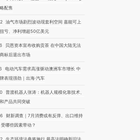
略配售
22
油气市场剧烈波动现套利空间 嘉能可上
扭亏、净利增超50亿美元
6
贝恩资本宣布收购贡茶 在中国大陆无法
商标后退出市场
6
电动汽车需求高涨驱动澳洲车市增长 中
牌表现强劲｜出海·汽车
00
普渡机器人张涛：机器人规模化靠技术、
和产品共同突破
56
财新调查｜7月消费或有反弹、出口维持
 受哪些因素带动？
42
生态环境法典将施行 最高法明确新旧法