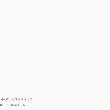
OX的吸金
马航飞行员跨国走私7万
视线｜被称为“蟑螂”的印
让中产们甘
粒摇头丸 尿检体内含3种
度Z世代 用街头抗争将教
秘鲁纳斯
”？
毒品
育部长拱下台
13人遇难
进第四届链博
【商旅对话】华住集团
技“链”接产
【特别呈现】寻找100种
CFO：不靠规模取胜，华
【特别呈
有意思的生活方式·第三对
住三大增长引擎是什么？
有意思的
复制及建立镜像等任何使用。
010502034662号