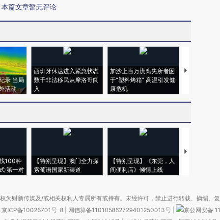
本篇文章暂无评论
西班牙休达进入紧急状态
加沙上百万流离失所者困
视线｜HYR
纪录 当局
数千非法移民从摩洛哥闯
于“塑料烤箱” 高温引发健
术：是什么
外活动
入
康危机
心“花钱找虐
【推广】走
找100种
【特别呈现】澳门全力探
【特别呈现】《东莞，人
会，让数智科
式·第一对
索葡语国家新渠道
间便利店》倾情上线
业
权为财新传媒及/或相关权利人专属所有或持有。未经许可，禁止进行转载、摘编、
京ICP备10026701号-8
|
网信算备110105862729401250013号
|
京公网安备 11