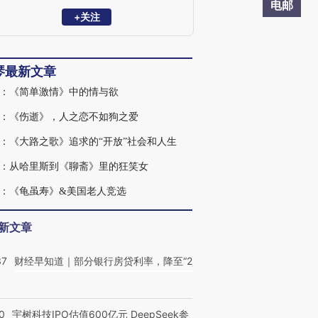
电邮
+关注
琴最新文章
：《简单激情》中的情与欲
：《伤逝》，人之恋不如狗之爱
：《大路之歌》追求的“开放”社会和人生
：从哈里斯到《聊斋》里的狂笑女
：《龟虽寿》&美国老人竞选
新文章
37
财经早知道｜部分银行房贷利率，降至“2
0
宇树科技IPO估值600亿元 DeepSeek参