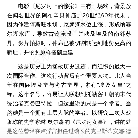
电影《尼罗河上的惨案》中有一场戏，背景放
在闻名世界的阿布辛贝神庙。20世纪60年代末，
因为修建阿斯旺水坝，尼罗河水位上涨，形成纳赛
尔湖水库，导致古迹淹没，并殃及埃及的南邻苏
丹。影片拍摄时，神庙已被切割转运到地势更高的
新址，并依照原样搭砌重建。
这是历史上为拯救历史遗迹，而组织的最大一
次国际合作。这次行动背后有个重要人物。此人当
年在国际埃及学与考古学界，素有“埃及女皇”之
称。这个名号，容易让人联想到托勒密王朝的末代
统治者克娄巴特拉，但这里说的只是一个学者。当
然她是一个拥有上层人脉的学者。以研究二次大战
著称的史学家琳·奥尔森的《尼罗河女皇》，讲的就
是这位曾经在卢浮宫担任过馆长的克里斯蒂安娜·德