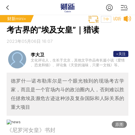
财新mini+
试听
T中
考古界的“埃及女皇”｜猎读
2023年05月06日 16:07
+关注
李大卫
文化评论人，生长于北京，其他文字作品有长篇小说《爱情
、恐龙和猫》、评论集《天堂的滋味，只要一文钱》等。
德罗什—诺布勒库尔是一个眼光独到的现场考古学
家，而且是一个官场内斗的政治圈内人，否则难以胜
任拯救埃及濒危古迹这种涉及复杂国际和人际关系的
重大项目
原图
《尼罗河女皇》书封