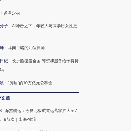
客
：
多看少动
分子
：
AI冲击之下，年轻人与高学历女性更
坤
：
耳闻目睹的几位律师
日记
：
长护险覆盖全国 筹资和服务给予将持
码
波
：
“沉睡”的10万亿元公积金
新文章
8
海杰航运：今夏北极航道运营将扩大至7
、8航次｜出海·物流