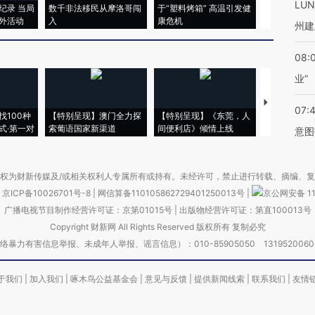
LU
纪录 当局
数千非法移民从摩洛哥闯
于“塑料烤箱” 高温引发健
术：是什么
外活动
入
康危机
心“花钱找虐
州建
08:
业”
【推广】走
07:
找100种
【特别呈现】澳门全力探
【特别呈现】《东莞，人
会，让数智科
式·第一对
索葡语国家新渠道
间便利店》倾情上线
业
意图
权为财新传媒及/或相关权利人专属所有或持有。未经许可，禁止进行转载、摘编、
京ICP备10026701号-8
|
网信算备110105862729401250013号
|
京公网安备 11
广播电视节目制作经营许可证：京第01015号
|
出版物经营许可证：第直100013号
Copyright 财新网 All Rights Reserved 版权所有 复制必究
害信息举报、未成年人举报、谣言信息）：010-85905050 13195200605 举报邮
于我们
|
加入我们
|
啄木鸟公益基金会
|
意见与反馈
|
提供新闻线索
|
联系我们
|
友情