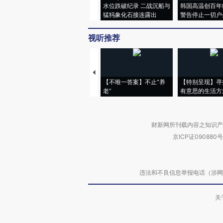
水位跌破纪录 二战沉船与
韩国高温创百年
猛犸象化石接连露出
警告停止一切户
视听推荐
【不唯一答案】不止“养
【特别呈现】寻
老”
有意思的生活方
财新网所刊载内容之知识产
京ICP证090880号
违法和不良信息举报电话（涉网络暴力有
关