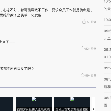
10:
的天
，心态不好，都可能导致不工作，要求全员工作就是伪命题，
思维导致了全员单一化发展
10:
5
·
回复
09:
元二
上来了……
82
·
回复
09:
0.1
09:
者都不想再提及了吧？
99
·
回复
08:
速和
08:
置；
西班牙休达进入紧急状态
加沙上百万流离失所者困
视线｜HYR