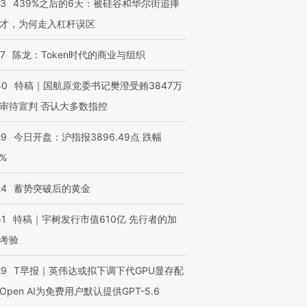
53
439%之后的6天：被硅谷和华尔街追捧
才，为何走入杠杆误区
07
陈龙：Token时代的商业与组织
50
特稿｜国航原党委书记樊澄受贿3847万
审待宣判 否认大多数指控
29
今日开盘：沪指报3896.49点 跌幅
0%
24
蓄势突破后的黄金
51
特稿｜宇树发行市值610亿 先行者的加
考验
29
T早报｜英伟达或拟下调下代GPU显存配
Open AI为免费用户默认提供GPT-5.6
OX的吸金
马航飞行员跨国走私7万
视线｜被称为“蟑螂”的印