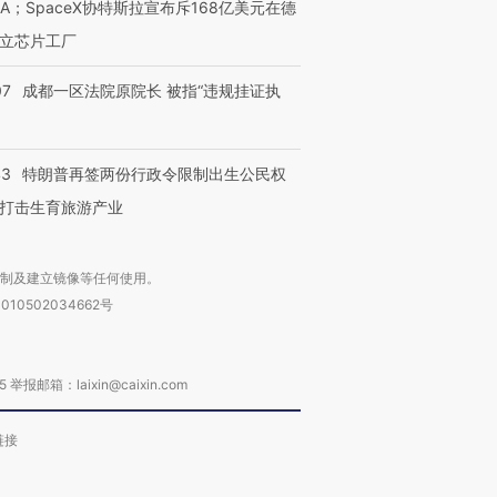
NA；SpaceX协特斯拉宣布斥168亿美元在德
让中产们甘
粒摇头丸 尿检体内含3种
度Z世代 用街头抗争将教
秘鲁纳斯
”？
毒品
育部长拱下台
13人遇难
立芯片工厂
07
成都一区法院原院长 被指“违规挂证执
进第四届链博
【商旅对话】华住集团
43
特朗普再签两份行政令限制出生公民权
技“链”接产
【特别呈现】寻找100种
CFO：不靠规模取胜，华
【特别呈
有意思的生活方式·第三对
住三大增长引擎是什么？
有意思的
打击生育旅游产业
复制及建立镜像等任何使用。
010502034662号
箱：laixin@caixin.com
链接