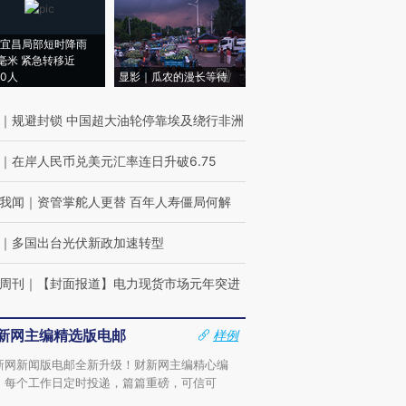
宜昌局部短时降雨
8毫米 紧急转移近
00人
显影｜瓜农的漫长等待
｜
规避封锁 中国超大油轮停靠埃及绕行非洲
｜
在岸人民币兑美元汇率连日升破6.75
我闻
｜
资管掌舵人更替 百年人寿僵局何解
｜
多国出台光伏新政加速转型
周刊
｜
【封面报道】电力现货市场元年突进
新网主编精选版电邮
样例
新网新闻版电邮全新升级！财新网主编精心编
，每个工作日定时投递，篇篇重磅，可信可
。