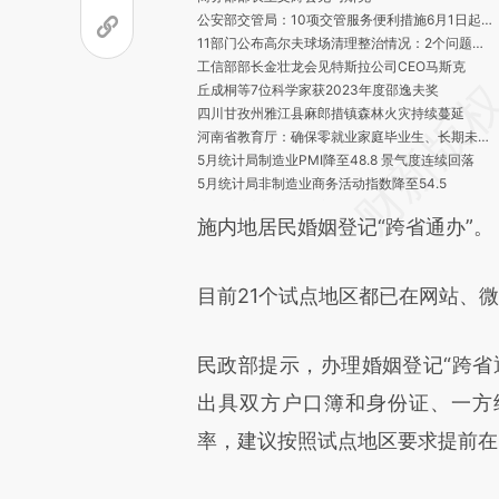
公安部交管局：10项交管服务便利措施6月1日起实施
11部门公布高尔夫球场清理整治情况：2个问题球场被取缔
工信部部长金壮龙会见特斯拉公司CEO马斯克
丘成桐等7位科学家获2023年度邵逸夫奖
四川甘孜州雅江县麻郎措镇森林火灾持续蔓延
河南省教育厅：确保零就业家庭毕业生、长期未就业毕业生动态清零
5月统计局制造业PMI降至48.8 景气度连续回落
5月统计局非制造业商务活动指数降至54.5
农业农村部：协调落实跨区机收免费通行政策，确保作业农机畅通无阻
施内地居民婚姻登记“跨省通办”。
晨读荐闻（国内、国际、市场消息31条）
神舟十六号成功发射 第三批航天员首次上太空
秦刚会见马斯克：中美关系要避免“危险驾驶” 互利合作要善于“踩油门”
目前21个试点地区都已在网站、
外交部：美方应立即纠正错误做法 为中美两军对话创造必要条件
民政部提示，办理婚姻登记“跨省
出具双方户口簿和身份证、一方
率，建议按照试点地区要求提前在