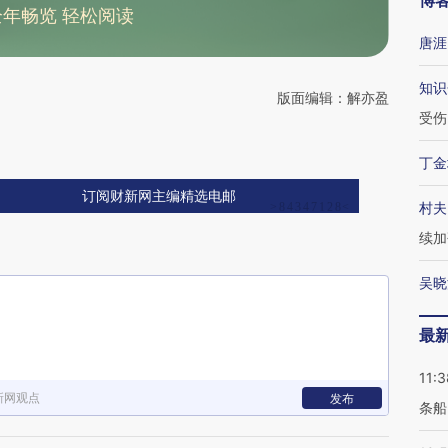
博
全年畅览 轻松阅读
唐涯
知识
版面编辑：解亦盈
受伤
丁金
订阅财新网主编精选电邮
村夫
续加
吴晓
最
11:3
新网观点
发布
条船