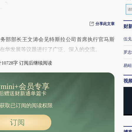
分享此文章
财
商务部部长王文涛会见特斯拉公司首席执行官马斯
伍戈
在华发展等议题进行了广泛、深入的交流。
罗志
10728字 订阅后继续阅读
易峘
视
mini+会员专享
后赠送财新通单篇卡
获取已订阅的阅读权限
订阅