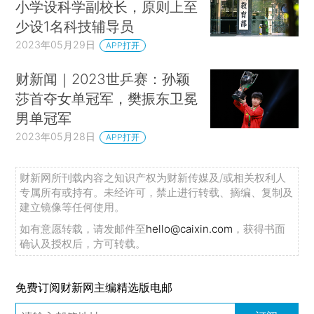
小学设科学副校长，原则上至
少设1名科技辅导员
2023年05月29日
APP打开
财新闻｜2023世乒赛：孙颖
莎首夺女单冠军，樊振东卫冕
男单冠军
2023年05月28日
APP打开
财新网所刊载内容之知识产权为财新传媒及/或相关权利人
专属所有或持有。未经许可，禁止进行转载、摘编、复制及
建立镜像等任何使用。
如有意愿转载，请发邮件至
hello@caixin.com
，获得书面
确认及授权后，方可转载。
免费订阅财新网主编精选版电邮