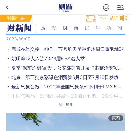
财新mini+
试听
T中
滚动财商民生新闻
2023/06/02
完成在轨交接，神舟十五号航天员乘组本周日重返地球
姚明等12人入选2023届FIBA名人堂
夏季“飙车炸街”高发，公安部部署开展打击整治专项行动
北京：第三批京彩绿色消费券6月3日至7月16日发放
最新气象公报：2022年全国气象条件不利于PM2.5和臭氧浓度下降
中国气象局：5月我国共发生5次暴雨过程、3次沙尘过程
展开
新能源车企5月成绩单：比亚迪领先、蔚来小鹏掉队
对冲基金使用AI处理繁重的体力活
原图
北京发布疫情周报：新冠报告发病数已连续五周列第一