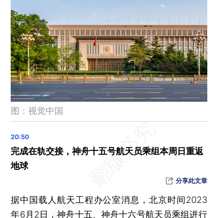
今起对菲律宾生效 RCEP协定进入全面实施新阶段
文化和旅游部发布暑期、汛期出游提醒
晨读荐闻（国内、国际、市场消息28条）
B站一季度亏损收窄38% 将增加广告流量
中信建投总经理李格平被带走 公司公告辞职
美财政部：正考虑限制美资投资中国AI、先进半导体、量子计算机等领域
图：视觉中国
完成在轨交接，神舟十五号航天员乘组本周日重返
地球
分享此文章
据中国载人航天工程办公室消息，北京时间2023
年6月2日，神舟十五、神舟十六号航天员乘组进行