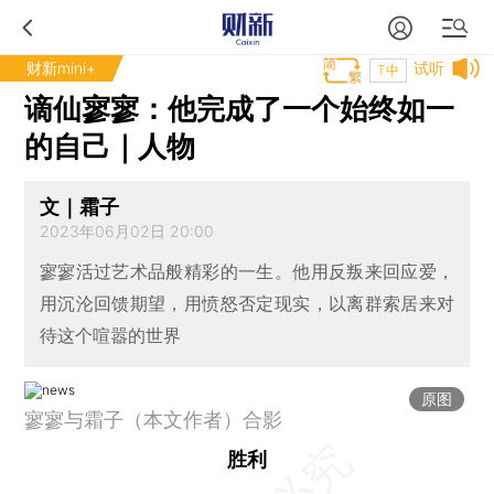
财新mini+
试听
T中
谪仙寥寥：他完成了一个始终如一
的自己｜人物
文｜霜子
2023年06月02日 20:00
寥寥活过艺术品般精彩的一生。他用反叛来回应爱，
用沉沦回馈期望，用愤怒否定现实，以离群索居来对
待这个喧嚣的世界
原图
寥寥与霜子（本文作者）合影
胜利