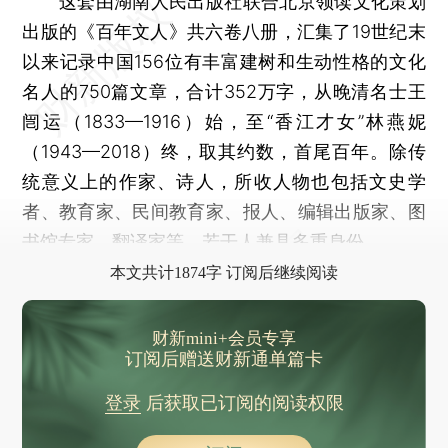
这套由湖南人民出版社联合北京领读文化策划
出版的《百年文人》共六卷八册，汇集了19世纪末
以来记录中国156位有丰富建树和生动性格的文化
名人的750篇文章，合计352万字，从晚清名士王
闿运（1833—1916）始，至“香江才女”林燕妮
（1943—2018）终，取其约数，首尾百年。除传
统意义上的作家、诗人，所收人物也包括文史学
者、教育家、民间教育家、报人、编辑出版家、图
书馆专家、翻译家等，若干人兼具多重身份。
本文共计1874字 订阅后继续阅读
财新mini+会员专享
订阅后赠送财新通单篇卡
登录
后获取已订阅的阅读权限