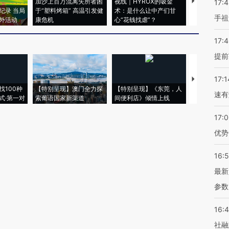
加沙上百万流离失所者困
视线｜HYROX的吸金
马航飞行员
17:
纪录 当局
于“塑料烤箱” 高温引发健
术：是什么让中产们甘
粒摇头丸 尿
手祖
外活动
康危机
心“花钱找虐”？
毒品
17:
提前
17:1
【推广】走
找100种
【特别呈现】澳门全力探
【特别呈现】《东莞，人
会，让数智科
速有
式·第一对
索葡语国家新渠道
间便利店》倾情上线
业
17:
优势
16:
最新
参数
16:
社融