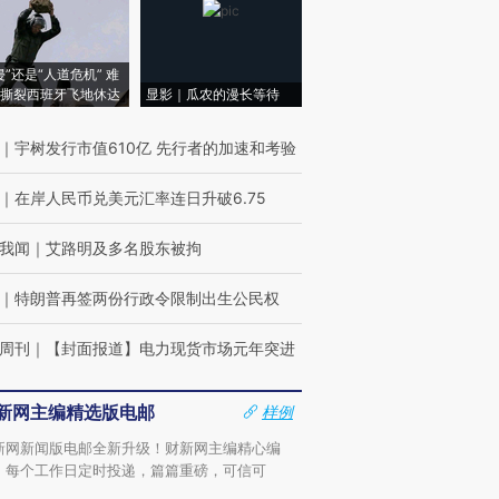
侵”还是“人道危机” 难
撕裂西班牙飞地休达
显影｜瓜农的漫长等待
｜
宇树发行市值610亿 先行者的加速和考验
｜
在岸人民币兑美元汇率连日升破6.75
我闻
｜
艾路明及多名股东被拘
｜
特朗普再签两份行政令限制出生公民权
周刊
｜
【封面报道】电力现货市场元年突进
新网主编精选版电邮
样例
新网新闻版电邮全新升级！财新网主编精心编
，每个工作日定时投递，篇篇重磅，可信可
。