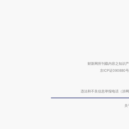
财新网所刊载内容之知识产
京ICP证090880号
违法和不良信息举报电话（涉网络暴力有
关