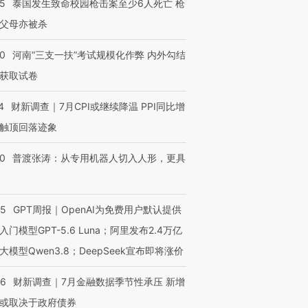
跨国走私7万
视线｜被称为“蟑螂”的印
视线｜“入侵”还是“人道危
45
泰国发生致命校园枪击案至少6人死亡 枪
检体内含3种
度Z世代 用街头抗争将教
机”？难民潮撕裂西班牙
秘鲁纳斯
父母亦被杀
育部长拱下台
飞地休达
13人遇难
40
河南“三支一扶”考试规模化作弊 内外勾结
获取试卷
4
财新调查｜7月CPI或继续降温 PPI同比增
进第四届链博
【商旅对话】华住集团
技“链”接产
【特别呈现】寻找100种
CFO：不靠规模取胜，华
【特别呈
触顶回落迹象
有意思的生活方式·第三对
住三大增长引擎是什么？
有意思的
00
普渡张涛：从专用机器人切入人形，更具
55
GPT周报｜OpenAI为免费用户默认提供
入门模型GPT-5.6 Luna；阿里发布2.4万亿
大模型Qwen3.8；DeepSeek宣布即将涨价
46
财新调查｜7月金融数据季节性承压 新增
或取决于政府债券