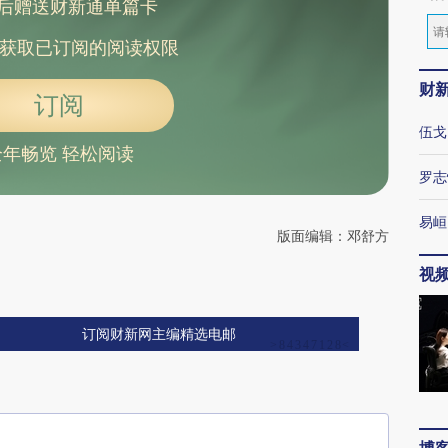
后赠送财新通单篇卡
获取已订阅的阅读权限
财
订阅
伍戈
全年畅览 轻松阅读
罗志
易峘
版面编辑：邓舒方
视
订阅财新网主编精选电邮