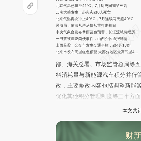
北京气温已飙至41℃，7月历史同期第三高
云南大关发生一起火灾致6人死亡
北京气温再次冲上40℃，7月连续两天超40℃为历史首次
民航局：依法从严从快从重打击机闹
中央气象台发布暴雨蓝色预警，长江流域将经历新一轮降雨
一男孩被逼吃粪便事件，山西介休通报详情
山西吕梁一公交车发生交通事故，致4死13伤
北京市发布高温红色预警 大部分地区最高气温40℃以上
晨读荐闻（国内、国际、市场消息29条）
部、海关总署、市场监管总局等五
6月财新中国服务业PMI降至53.9 连续六个月扩张
香港“高才通计划”拟降门槛 逾7000名高才已到港
料消耗量与新能源汽车积分并行
人民币兑美元贬值加剧 货币互换作用几何？
改，主要修改内容包括调整新能
互联网助贷业务过度借贷突出 互金协会报告揭示七大问题
比亚迪布局南美 巴西建厂智利抢矿
优化其他积分管理制度等三个方面。
上汽集团在欧洲选址建设电动汽车工厂
美联储纪要称年内将再加息 7月加息押注再度加码美股收跌
本文共计
美财长耶伦访华在即 能否为中美关系重回正轨再添一块“拼图”
财新