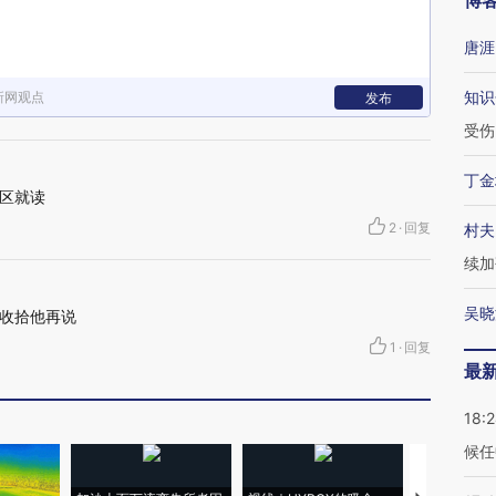
博
唐涯
知识
新网观点
发布
受伤
丁金
区就读
2
·
回复
村夫
续加
吴晓
收拾他再说
1
·
回复
最
18:
候任