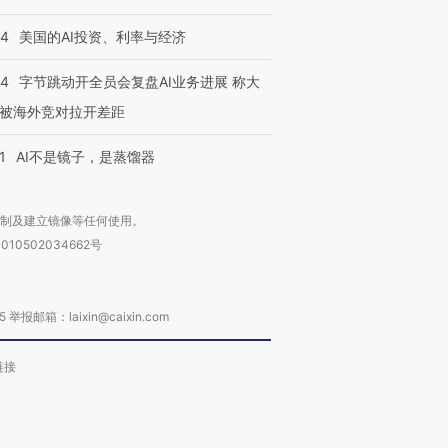
44
美国的AI投资、利率与经济
44
字节跳动开全员会复盘AI业务进展 称大
被海外竞对拉开差距
1
AI不是镜子，是蒸馏器
复制及建立镜像等任何使用。
010502034662号
箱：laixin@caixin.com
链接