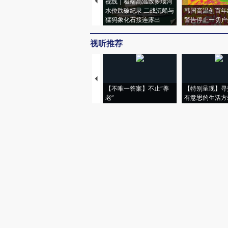
视线｜极端高温致多瑙河
水位跌破纪录 二战沉船与
韩国高温创百年
猛犸象化石接连露出
警告停止一切户
视听推荐
【不唯一答案】不止“养
【特别呈现】寻
老”
有意思的生活方