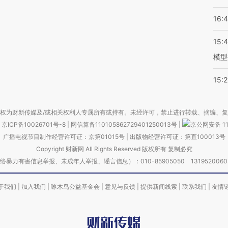
16:
15:
模型
15:2
权为财新传媒及/或相关权利人专属所有或持有。未经许可，禁止进行转载、摘编、
京ICP备10026701号-8
|
网信算备110105862729401250013号
|
京公网安备 11
广播电视节目制作经营许可证：京第01015号
|
出版物经营许可证：第直100013号
Copyright 财新网 All Rights Reserved 版权所有 复制必究
害信息举报、未成年人举报、谣言信息）：010-85905050 13195200605 举报邮
于我们
|
加入我们
|
啄木鸟公益基金会
|
意见与反馈
|
提供新闻线索
|
联系我们
|
友情