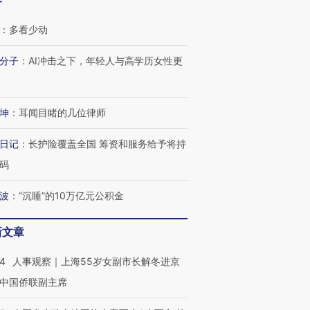
客
：
多看少动
分子
：
AI冲击之下，年轻人与高学历女性更
坤
：
耳闻目睹的几位律师
日记
：
长护险覆盖全国 筹资和服务给予将持
码
波
：
“沉睡”的10万亿元公积金
新文章
24
人事观察｜上海55岁女副市长解冬进京
中国侨联副主席