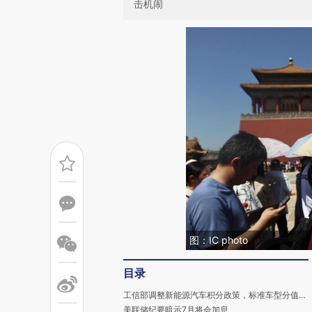
击机闹
图：IC photo
目录
工信部调整新能源汽车积分政策，标准车型分值下调约40%
美联储纪要暗示7月将会加息