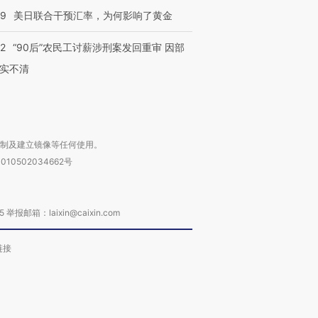
09
美日联合干预汇率，为何影响了黄金
32
“90后”农民工讨薪涉刑案发回重审 因部
实不清
进第四届链博
【商旅对话】华住集团
技“链”接产
【特别呈现】寻找100种
CFO：不靠规模取胜，华
【特别呈
有意思的生活方式·第三对
住三大增长引擎是什么？
有意思的
复制及建立镜像等任何使用。
010502034662号
箱：laixin@caixin.com
链接