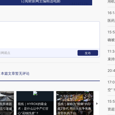
用机
订阅财新网主编精选电邮
16:1
医药
15:5
确被
11:3
新网观点
发布
束持
20:
本篇文章暂无评论
17:
空”
15:
失所者困
视线｜HYROX的吸金
视线｜被称为“蟑螂”的印
视线｜“入侵
高温引发健
术：是什么让中产们甘
度Z世代 用街头抗争将教
机”？难民潮
资超
心“花钱找虐”？
育部长拱下台
飞地休达