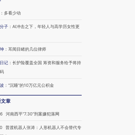
客
：
多看少动
分子
：
AI冲击之下，年轻人与高学历女性更
坤
：
耳闻目睹的几位律师
日记
：
长护险覆盖全国 筹资和服务给予将持
码
波
：
“沉睡”的10万亿元公积金
新文章
26
河南西平“7.30”刑案嫌犯落网
00
普渡机器人张涛：人形机器人不会替代专