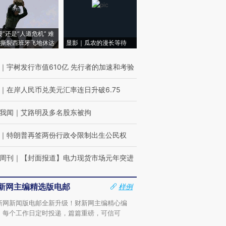
侵”还是“人道危机” 难
撕裂西班牙飞地休达
显影｜瓜农的漫长等待
｜
宇树发行市值610亿 先行者的加速和考验
｜
在岸人民币兑美元汇率连日升破6.75
我闻
｜
艾路明及多名股东被拘
｜
特朗普再签两份行政令限制出生公民权
周刊
｜
【封面报道】电力现货市场元年突进
新网主编精选版电邮
样例
新网新闻版电邮全新升级！财新网主编精心编
，每个工作日定时投递，篇篇重磅，可信可
。