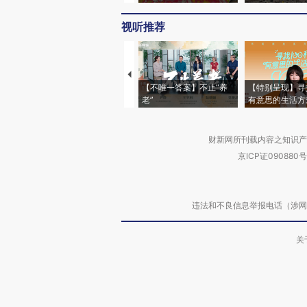
视听推荐
【不唯一答案】不止“养
【特别呈现】寻
老”
有意思的生活方
财新网所刊载内容之知识产
京ICP证090880号
违法和不良信息举报电话（涉网络暴力有
关