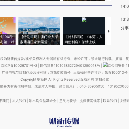
14:
13:
分事
【推广】走
找100种
【特别呈现】澳门全力探
【特别呈现】《东莞，人
会，让数智科
式·第一对
索葡语国家新渠道
间便利店》倾情上线
业
权为财新传媒及/或相关权利人专属所有或持有。未经许可，禁止进行转载、摘编、
京ICP备10026701号-8
|
网信算备110105862729401250013号
|
京公网安备 11
广播电视节目制作经营许可证：京第01015号
|
出版物经营许可证：第直100013号
Copyright 财新网 All Rights Reserved 版权所有 复制必究
害信息举报、未成年人举报、谣言信息）：010-85905050 13195200605 举报邮
于我们
|
加入我们
|
啄木鸟公益基金会
|
意见与反馈
|
提供新闻线索
|
联系我们
|
友情