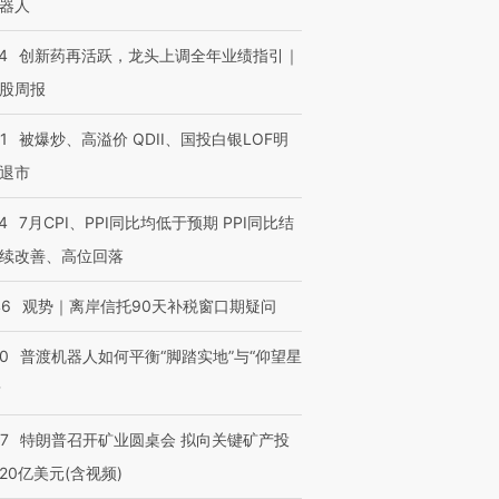
器人
4
创新药再活跃，龙头上调全年业绩指引｜
股周报
1
被爆炒、高溢价 QDII、国投白银LOF明
退市
4
7月CPI、PPI同比均低于预期 PPI同比结
续改善、高位回落
46
观势｜离岸信托90天补税窗口期疑问
00
普渡机器人如何平衡“脚踏实地”与“仰望星
？
57
特朗普召开矿业圆桌会 拟向关键矿产投
”还是“人道危
湖北宜昌局部短时降雨
哈尔滨遭遇短时极端强降
撕裂西班牙
128毫米 紧急转移近
雨 3小时累计雨量超80毫
秘鲁纳斯
20亿美元(含视频)
4000人
米
13人遇难