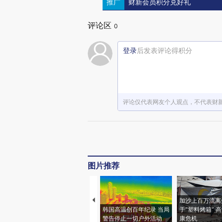
推广
财新会员积分兑好礼
评论区
0
登录
后发表评论得积分
评论仅代表网友个人观点，不代表财
图片推荐
加沙上百万流离
韩国高温创百年纪录 当局
于“塑料烤箱” 
警告停止一切户外活动
康危机