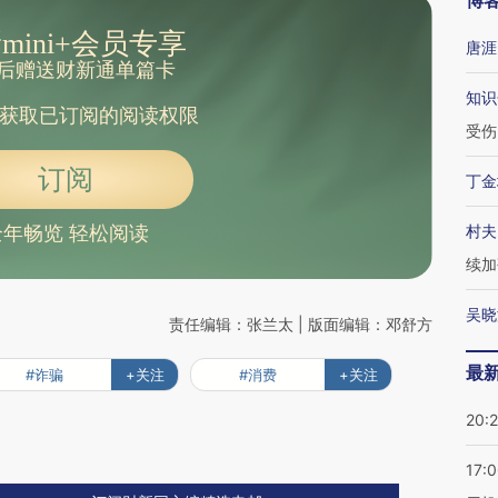
博
mini+会员专享
唐涯
后赠送财新通单篇卡
知识
获取已订阅的阅读权限
受伤
订阅
丁金
村夫
全年畅览 轻松阅读
续加
吴晓
责任编辑：张兰太 | 版面编辑：邓舒方
最
#诈骗
+关注
#消费
+关注
20:
17: