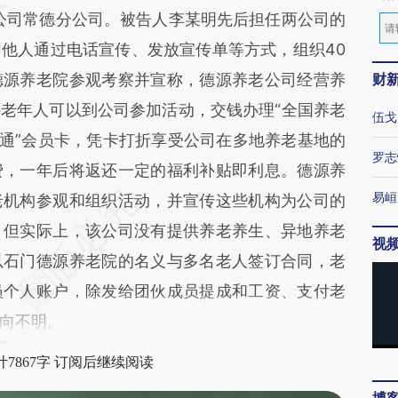
公司常德分公司。被告人李某明先后担任两公司的
他人通过电话宣传、发放宣传单等方式，组织40
德源养老院参观考察并宣称，德源养老公司经营养
财
老年人可以到公司参加活动，交钱办理“全国养老
伍戈
卡通”会员卡，凭卡打折享受公司在多地养老基地的
罗志
费，一年后将返还一定的福利补贴即利息。德源养
易峘
老机构参观和组织活动，并宣传这些机构为公司的
。但实际上，该公司没有提供养老养生、异地养老
视
以石门德源养老院的名义与多名老人签订合同，老
员个人账户，除发给团伙成员提成和工资、支付老
向不明。
7867字 订阅后继续阅读