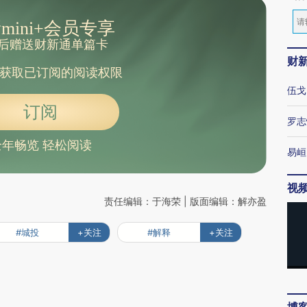
mini+会员专享
后赠送财新通单篇卡
财
获取已订阅的阅读权限
伍戈
订阅
罗志
全年畅览 轻松阅读
易峘
视
责任编辑：于海荣 | 版面编辑：解亦盈
#城投
+关注
#解释
+关注