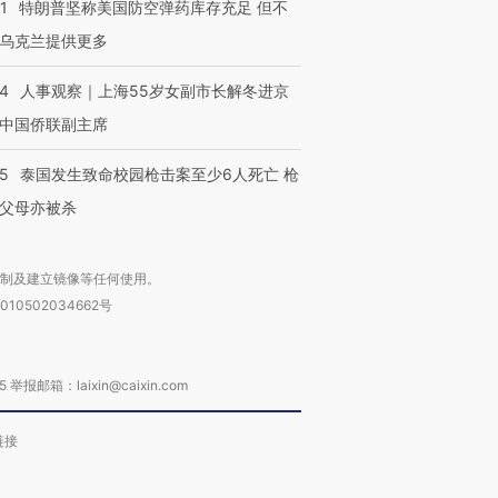
1
特朗普坚称美国防空弹药库存充足 但不
乌克兰提供更多
24
人事观察｜上海55岁女副市长解冬进京
中国侨联副主席
45
泰国发生致命校园枪击案至少6人死亡 枪
父母亦被杀
复制及建立镜像等任何使用。
010502034662号
箱：laixin@caixin.com
链接