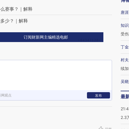
博
什么赛事？｜解释
唐涯
重多少？｜解释
知识
受伤
订阅财新网主编精选电邮
丁金
村夫
续加
吴晓
新网观点
发布
最
21:
2.