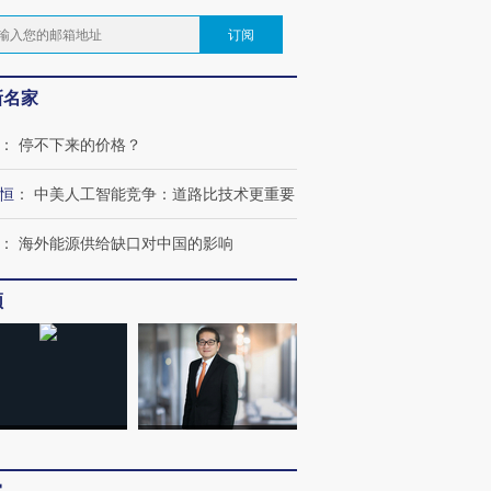
订阅
新名家
：
停不下来的价格？
恒
：
中美人工智能竞争：道路比技术更重要
：
海外能源供给缺口对中国的影响
频