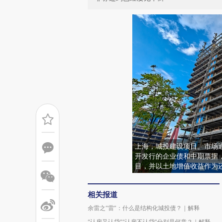
上海，城投建设项目。市场
开发行的企业债和中期票据
目，并以土地增值收益作为
相关报道
余雷之“雷”：什么是结构化城投债？｜解释
“认房又认贷”“认房不认贷”分别是何意？｜解释