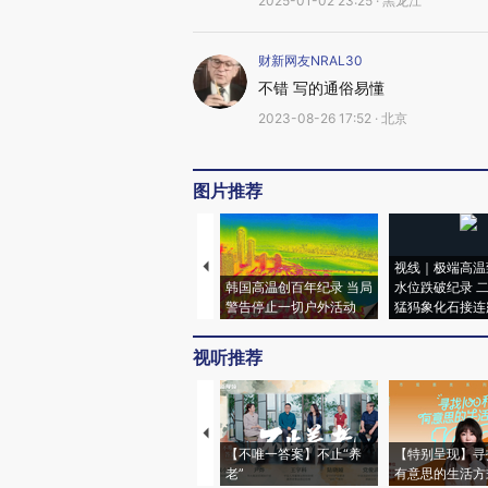
2025-01-02 23:25 · 黑龙江
财新网友NRAL30
不错 写的通俗易懂
2023-08-26 17:52 · 北京
图片推荐
视线｜极端高温
韩国高温创百年纪录 当局
水位跌破纪录 
警告停止一切户外活动
猛犸象化石接连
视听推荐
【不唯一答案】不止“养
【特别呈现】寻
老”
有意思的生活方