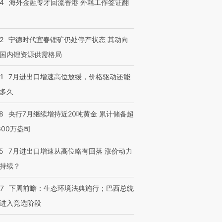
14
海外金融专才回流香港 外籍工作签证翻
2
宁德时代宜春锂矿仍处停产状态 其动向
国内锂资源供需格局
1
7月进出口增速高位放缓，价格驱动还能
多久
8
央行7月继续增持近20吨黄金 累计储备超
跨国走私7万
视线｜被称为“蟑螂”的印
视线｜“入侵”还是“人道危
600万盎司
检体内含3种
度Z世代 用街头抗争将教
机”？难民潮撕裂西班牙
秘鲁纳斯
育部长拱下台
飞地休达
13人遇难
5
7月进出口增速从高位略有回落 涨价动力
持续？
07
下周前瞻：生态环境法典施行；巴西总统
进第四届链博
【商旅对话】华住集团
进入竞选阶段
技“链”接产
【特别呈现】寻找100种
CFO：不靠规模取胜，华
【特别呈
有意思的生活方式·第三对
住三大增长引擎是什么？
有意思的