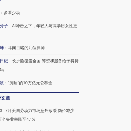
客
：
多看少动
分子
：
AI冲击之下，年轻人与高学历女性更
坤
：
耳闻目睹的几位律师
日记
：
长护险覆盖全国 筹资和服务给予将持
码
波
：
“沉睡”的10万亿元公积金
新文章
43
7月美国劳动力市场意外放缓 岗位减少
3万个失业率降至4.1%