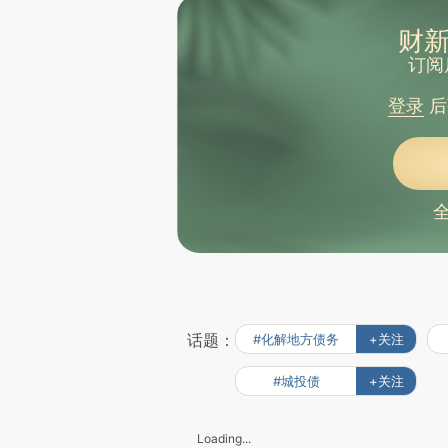
财新
订阅
登录
后
话题：
#化解地方债务
+关注
#城投债
+关注
Loading...