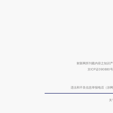
财新网所刊载内容之知识产
京ICP证090880号
违法和不良信息举报电话（涉网络暴力有
关