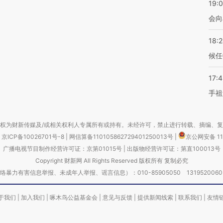
19:0
会向
18:
候任
17:
手祖
权为财新传媒及/或相关权利人专属所有或持有。未经许可，禁止进行转载、摘编、
京ICP备10026701号-8
|
网信算备110105862729401250013号
|
京公网安备 11
广播电视节目制作经营许可证：京第01015号
|
出版物经营许可证：第直100013号
Copyright 财新网 All Rights Reserved 版权所有 复制必究
害信息举报、未成年人举报、谣言信息）：010-85905050 13195200605 举报邮
于我们
|
加入我们
|
啄木鸟公益基金会
|
意见与反馈
|
提供新闻线索
|
联系我们
|
友情