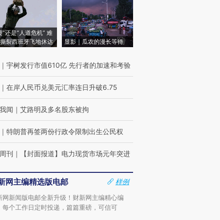
侵”还是“人道危机” 难
撕裂西班牙飞地休达
显影｜瓜农的漫长等待
｜
宇树发行市值610亿 先行者的加速和考验
｜
在岸人民币兑美元汇率连日升破6.75
我闻
｜
艾路明及多名股东被拘
｜
特朗普再签两份行政令限制出生公民权
周刊
｜
【封面报道】电力现货市场元年突进
新网主编精选版电邮
样例
新网新闻版电邮全新升级！财新网主编精心编
，每个工作日定时投递，篇篇重磅，可信可
。