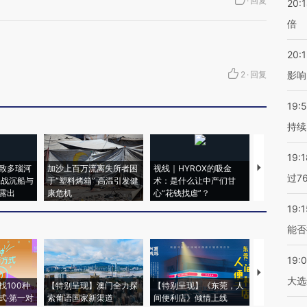
·
回复
20:
倍
20:1
2
·
回复
影响
19:5
持续
19:1
致多瑙河
加沙上百万流离失所者困
视线｜HYROX的吸金
马航飞行员
过7
二战沉船与
于“塑料烤箱” 高温引发健
术：是什么让中产们甘
粒摇头丸 尿
露出
康危机
心“花钱找虐”？
毒品
19:1
能否
19:
【推广】走
大选
找100种
【特别呈现】澳门全力探
【特别呈现】《东莞，人
会，让数智科
式·第一对
索葡语国家新渠道
间便利店》倾情上线
业