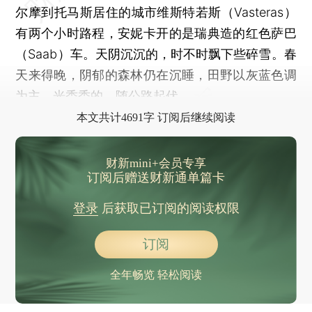
尔摩到托马斯居住的城市维斯特若斯（Vasteras）
有两个小时路程，安妮卡开的是瑞典造的红色萨巴
（Saab）车。天阴沉沉的，时不时飘下些碎雪。春
天来得晚，阴郁的森林仍在沉睡，田野以灰蓝色调
为主，光秃秃的，随公路起伏。
本文共计4691字 订阅后继续阅读
财新mini+会员专享
订阅后赠送财新通单篇卡
登录
后获取已订阅的阅读权限
订阅
全年畅览 轻松阅读