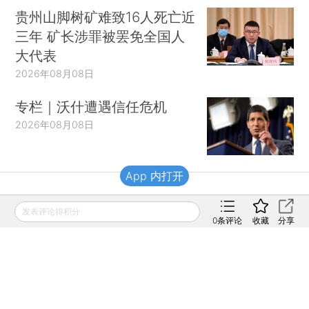
贵州山脚树矿难致16人死亡近
三年 矿长涉罪被罢免全国人
大代表
2026年08月08日
专栏｜沃什遭遇信任危机
2026年08月08日
App 内打开
财新移动
发表评论得积分
0
条评论
收藏
分享
财新
财新周刊
Caixin
登录
网页版
订阅电邮
|
|