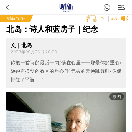
财新mini+
试听
T中
北岛：诗人和蓝房子｜纪念
文｜北岛
2023年09月08日 20:00
你把一首诗的最后一句/锁在心里——那是你的重心/
随钟声摆动的教堂的重心/和无头的天使跳舞时/你保
持住了平衡……”
原图