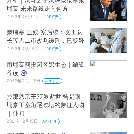
分析｜洪森之子洪玛奈接掌柬
埔寨 未来路线走向何方
2023年09月01日
APP打开
柬埔寨“血奴”案后续：义工队
长等人二审改判缓刑，已获释
2023年01月03日
APP打开
柬埔寨网投园区黑生态｜编辑
荐读
2022年02月26日
APP打开
拉那烈亲王77岁逝世 曾是柬
埔寨王室角逐政坛的象征人物
｜讣闻
2021年12月15日
APP打开