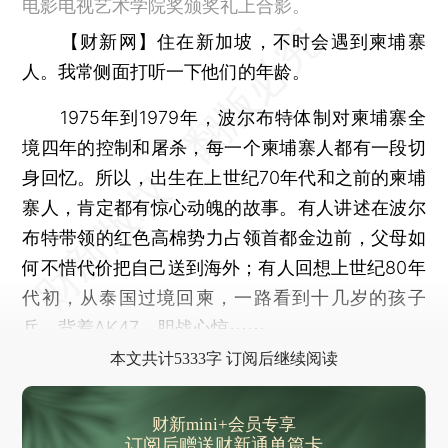
电影电视艺术学院奖颁奖礼上合影。
【财新网】
住在新加坡，不时会遇到柬埔寨
人。我常侧面打听一下他们的年龄。
1975年到1979年，波尔布特体制对柬埔寨全
境四年的控制和屠杀，每一个柬埔寨人都有一段切
身回忆。所以，出生在上世纪70年代和之前的柬埔
寨人，肯定都有惊心动魄的故事。有人讲述在波尔
布特带领的红色高棉势力占领首都金边前，父母如
何不惜代价把自己送到海外；有人回想上世纪80年
代初，从泰国过境回柬，一路看到十几岁的孩子
兵，背着AK47，胆战心惊⋯⋯
本文共计5333字 订阅后继续阅读
财新mini+会员专享
订阅后赠送财新通单篇卡