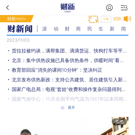
财新mini+
试听
T中
滚动财商民生新闻
2023/11/03
货拉拉被约谈，满帮集团、滴滴货运、快狗打车等平台被提醒
北京：集中供热设施已具备供热条件，供暖时间“看天决定”
教育部回应“消失的课间10分钟”：坚决纠正
北京发布供热新政：支持公共建筑、居住建筑引入新能源供热
国家广电总局：电视“套娃”收费和操作复杂问题得到有效整治
国家气候中心：10月全国平均气温为1961年以来同期最高
展开
婴幼儿生活场所监控全覆盖 托育机构质量评估标准明年4月实施
中国气象局：预计11月全国大部地区气温偏高
原图
10月财新中国服务业PMI升至50.4