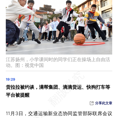
中国第七批月球科研样品开放借用申请，国内国际同期开展
昆明11月2日起取消商品房限购
晨读荐闻（国内、国际、市场消息32条）
瑞幸三季度营收再度超过星巴克中国 坚持低价抢市场
百胜中国三季度业绩不及预期 股价一度暴跌逾28%
预制菜超市锅圈挂牌港交所 上市首日一度涨近4%
三季度居民信贷有所复苏 房地产相关贷款未完全修复
江苏扬州，小学课间时的同学们正在操场上自由活
动。图：视觉中国
货拉拉被约谈，满帮集团、滴滴货运、快狗打车等
平台被提醒
分享此文章
11月3日，交通运输新业态协同监管部际联席会议