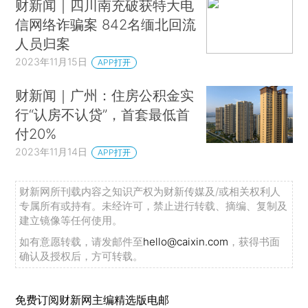
财新闻｜四川南充破获特大电
信网络诈骗案 842名缅北回流
人员归案
2023年11月15日
APP打开
财新闻｜广州：住房公积金实
行“认房不认贷”，首套最低首
付20%
2023年11月14日
APP打开
财新网所刊载内容之知识产权为财新传媒及/或相关权利人
专属所有或持有。未经许可，禁止进行转载、摘编、复制及
建立镜像等任何使用。
如有意愿转载，请发邮件至
hello@caixin.com
，获得书面
确认及授权后，方可转载。
免费订阅财新网主编精选版电邮