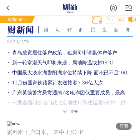
财新mini+
试听
T中
滚动财商民生新闻
2023/11/19
青岛放宽居住落户政策，租房可申请集体户落户
新一轮寒潮天气即将来袭，局地降温或超16℃
中国最大淡水湖鄱阳湖水位持续下降 面积已不足1000平方公里
10月份国家铁路累计发送旅客3.36亿人次
广东英德警方悬赏通缉7名电诈团伙重要成员，最高奖励30万元
一乘客因纠纷堵门致北京地铁10号线延误8分钟，已被行拘
展开
天舟七号货运飞船将于2024年初发射
石家庄等河北8市与天津启动重污染天气Ⅱ级应急响应
原图
资料图：户口本。 常中正/CFP
美国“星舟”火箭第二次试射发生爆炸