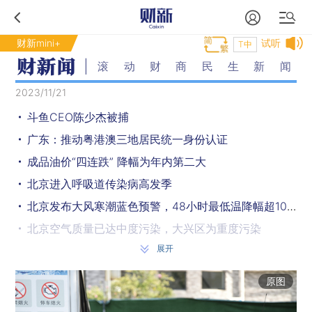
财新mini+
试听
T中
滚动财商民生新闻
2023/11/21
斗鱼CEO陈少杰被捕
广东：推动粤港澳三地居民统一身份认证
成品油价“四连跌” 降幅为年内第二大
北京进入呼吸道传染病高发季
北京发布大风寒潮蓝色预警，48小时最低温降幅超10℃
北京空气质量已达中度污染，大兴区为重度污染
展开
公安部：缅北共向我方移交电诈犯罪嫌疑人3.1万名
北斗系统正式加入国际民航组织标准，今后可在全球民航通用
原图
今年前三季度全国演出票房收入315.4亿元