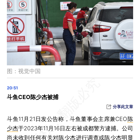
武汉东莞杭州跻身超大城市行列，合肥苏州成为特大城市
暴雪、寒潮和大风，中央气象台连发三预警
海南东方对6名非法滞留境外涉诈重点人员公开劝返
特斯拉中国又涨价 Model Y长续航版售价上调2000元
江苏无锡一纺织厂起火致7人死亡
晨读荐闻（国内、国际、市场消息28条）
李强已任中央金融委主任 主持会议推动金融高质量发展
图：视觉中国
人民币汇率延续强势升值至7.16关口
监管拟扩围房企白名单 要求涉房贷款“三个不低于”
超700名OpenAI员工要求董事会辞职 董事会成员也参与
斗鱼CEO陈少杰被捕
分享此文章
斗鱼11月21日发公告称，斗鱼董事会主席兼CEO
陈
少杰
于2023年11月16日左右被成都警方逮捕。公司
尚未收到任何有关对陈少杰进行调查或陈少杰明显