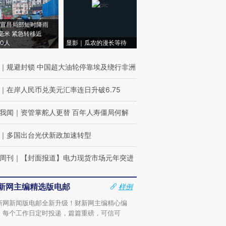
宜昌局部短时降雨
8毫米 紧急转移近
00人
显影｜瓜农的漫长等待
｜
规避封锁 中国超大油轮停靠埃及绕行非洲
｜
在岸人民币兑美元汇率连日升破6.75
我闻
｜
资管掌舵人更替 百年人寿僵局何解
｜
多国出台光伏新政加速转型
周刊
｜
【封面报道】电力现货市场元年突进
新网主编精选版电邮
样例
新网新闻版电邮全新升级！财新网主编精心编
，每个工作日定时投递，篇篇重磅，可信可
。