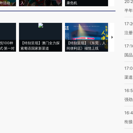
20:
外活动
入
康危机
心“花钱找虐
半年
17:2
注册
【推广】走
找100种
【特别呈现】澳门全力探
【特别呈现】《东莞，人
会，让数智科
17:1
式·第一对
索葡语国家新渠道
间便利店》倾情上线
业
国品
17:
渠道
16:
强劲
16:
衔接