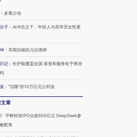
客
：
多看少动
分子
：
AI冲击之下，年轻人与高学历女性更
坤
：
耳闻目睹的几位律师
日记
：
长护险覆盖全国 筹资和服务给予将持
码
波
：
“沉睡”的10万亿元公积金
新文章
0
宇树科技IPO估值600亿元 DeepSeek参
略配售
OX的吸金
马航飞行员跨国走私7万
视线｜被称为“蟑螂”的印
让中产们甘
粒摇头丸 尿检体内含3种
度Z世代 用街头抗争将教
秘鲁纳斯