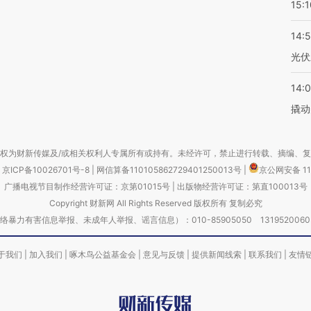
15:1
14:
光伏
14:
撬动
权为财新传媒及/或相关权利人专属所有或持有。未经许可，禁止进行转载、摘编、
京ICP备10026701号-8
|
网信算备110105862729401250013号
|
京公网安备 11
广播电视节目制作经营许可证：京第01015号
|
出版物经营许可证：第直100013号
Copyright 财新网 All Rights Reserved 版权所有 复制必究
害信息举报、未成年人举报、谣言信息）：010-85905050 13195200605 举报邮
于我们
|
加入我们
|
啄木鸟公益基金会
|
意见与反馈
|
提供新闻线索
|
联系我们
|
友情