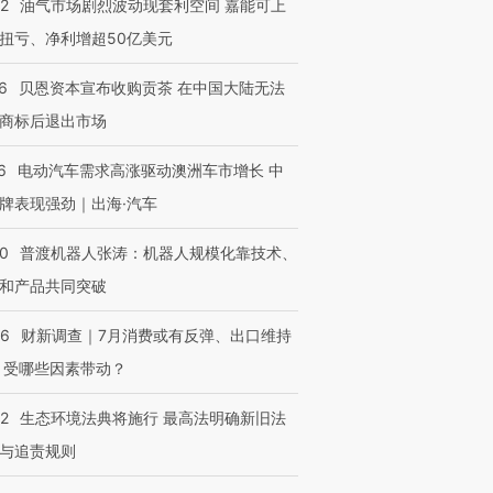
22
油气市场剧烈波动现套利空间 嘉能可上
”？
毒品
育部长拱下台
13人遇难
扭亏、净利增超50亿美元
6
贝恩资本宣布收购贡茶 在中国大陆无法
商标后退出市场
进第四届链博
【商旅对话】华住集团
技“链”接产
【特别呈现】寻找100种
CFO：不靠规模取胜，华
【特别呈
6
电动汽车需求高涨驱动澳洲车市增长 中
有意思的生活方式·第三对
住三大增长引擎是什么？
有意思的
牌表现强劲｜出海·汽车
00
普渡机器人张涛：机器人规模化靠技术、
和产品共同突破
56
财新调查｜7月消费或有反弹、出口维持
 受哪些因素带动？
42
生态环境法典将施行 最高法明确新旧法
与追责规则