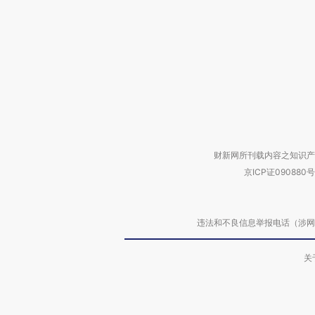
财新网所刊载内容之知识产
京ICP证090880号
违法和不良信息举报电话（涉网络暴力有
关