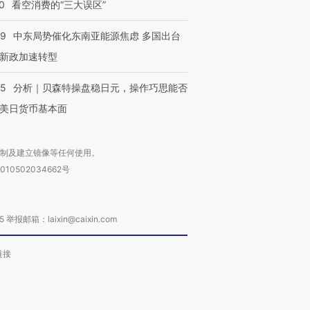
0
看空消费的“三大误区”
59
中东局势催化东南亚能源焦虑 多国出台
新政加速转型
05
分析｜贝森特操盘稳日元，操作巧思能否
美日货币基本面
复制及建立镜像等任何使用。
010502034662号
箱：laixin@caixin.com
链接