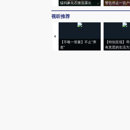
猛犸象化石接连露出
警告停止一切户
视听推荐
【不唯一答案】不止“养
【特别呈现】寻
老”
有意思的生活方