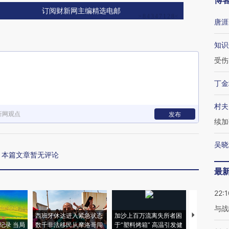
博
订阅财新网主编精选电邮
唐涯
知识
受伤
丁金
村夫
新网观点
发布
续加
吴晓
本篇文章暂无评论
最
22:1
与战
西班牙休达进入紧急状态
加沙上百万流离失所者困
视线｜HYR
纪录 当局
数千非法移民从摩洛哥闯
于“塑料烤箱” 高温引发健
术：是什么