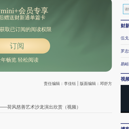
mini+会员专享
后赠送财新通单篇卡
财
获取已订阅的阅读权限
伍戈
订阅
罗志
全年畅览 轻松阅读
易峘
视
责任编辑：李佳钰 | 版面编辑：邓舒方
曲——荷风慈善艺术沙龙演出欣赏（视频）