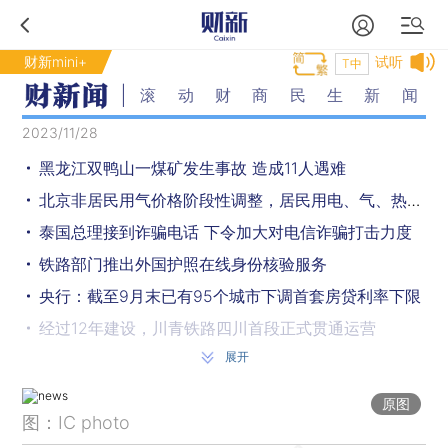
财新mini+
试听
T中
滚动财商民生新闻
2023/11/28
黑龙江双鸭山一煤矿发生事故 造成11人遇难
北京非居民用气价格阶段性调整，居民用电、气、热价格不作调整
泰国总理接到诈骗电话 下令加大对电信诈骗打击力度
铁路部门推出外国护照在线身份核验服务
央行：截至9月末已有95个城市下调首套房贷利率下限
经过12年建设，川青铁路四川首段正式贯通运营
展开
首批疏解的4所在京高校，雄安校区已开工建设
北京公布今年发生的10起室内电动自行车火灾事故典型案例
原图
图：IC photo
贵州贵阳暂停受理网约车经营许可及车辆运输证核发业务