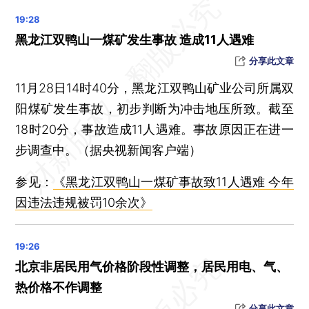
武汉市卫健委：暂停武汉普仁医院出生医学证明签发资格
滴滴出行App宕机 已修复网约车等服务骑行服务尚在修复
黑龙江双鸭山一煤矿发生事故 造成11人遇难
四川渠县4人触电身亡，事故原因披露：移动脚手架触碰高压线
分享此文章
官方通报“在三亚旅游期间租车被额外收费”：情况属实，罚款1万
11月28日14时40分，黑龙江双鸭山矿业公司所属双
住建部：2024年起全面开展城市体检 摸清社区设施底数短板
阳煤矿发生事故，初步判断为冲击地压所致。截至
晨读荐闻（国内、国际、市场消息27条）
18时20分，事故造成11人遇难。事故原因正在进一
八部门强化金融支持民营经济 提高服务民企在绩效考核中权重
步调查中。（据央视新闻客户端）
北交所放量续涨 盘中通知加强监管
参见：
《黑龙江双鸭山一煤矿事故致11人遇难 今年
首批消费基础设施REITs获批 底层资产均为商场
因违法违规被罚10余次》
字节跳动收缩游戏业务朝夕光年 将关停、出售游戏项目
北京非居民用气价格阶段性调整，居民用电、气、
热价格不作调整
分享此文章