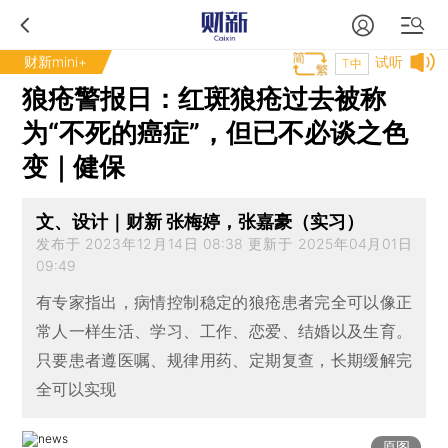
财新mini+
试听
T中
狼疮警报日：红斑狼疮过去被称
为“不死的癌症”，但已不必谈之色
变｜健保
文、设计｜财新 张梅婷，张嘉豪（实习）
发布于 2023年12月14日 08:38 更新于 2025年04月01日
09:49
有专家指出，病情控制稳定的狼疮患者完全可以像正
常人一样生活、学习、工作、恋爱、结婚以及生育。
只要患者遵医嘱、规律用药、定期复查，长期缓解完
全可以实现
原图