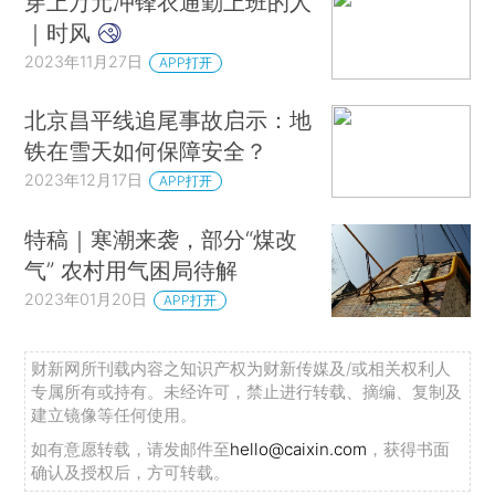
穿上万元冲锋衣通勤上班的人
｜时风
2023年11月27日
APP打开
北京昌平线追尾事故启示：地
铁在雪天如何保障安全？
2023年12月17日
APP打开
特稿｜寒潮来袭，部分“煤改
气” 农村用气困局待解
2023年01月20日
APP打开
财新网所刊载内容之知识产权为财新传媒及/或相关权利人
专属所有或持有。未经许可，禁止进行转载、摘编、复制及
建立镜像等任何使用。
如有意愿转载，请发邮件至
hello@caixin.com
，获得书面
确认及授权后，方可转载。