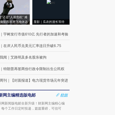
侵”还是“人道危机” 难
撕裂西班牙飞地休达
显影｜瓜农的漫长等待
｜
宇树发行市值610亿 先行者的加速和考验
｜
在岸人民币兑美元汇率连日升破6.75
我闻
｜
艾路明及多名股东被拘
｜
特朗普再签两份行政令限制出生公民权
周刊
｜
【封面报道】电力现货市场元年突进
新网主编精选版电邮
样例
新网新闻版电邮全新升级！财新网主编精心编
，每个工作日定时投递，篇篇重磅，可信可
。