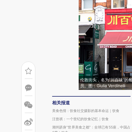
伦敦街头，名为“川百味”的
员。图：Giulia Verdinelli
相关报道
美食色情：饮食社交摄影的基本命运｜饮食
汪曾祺：一个世纪的饮食记忆｜饮食
潮州跻身“世界美食之都”：全球已有55座，中国占