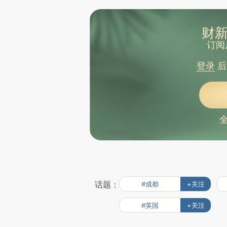
财新
订阅
登录
后
话题：
#成都
+关注
#英国
+关注