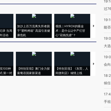
19:1
过7
19:1
加沙上百万流离失所者困
视线｜HYROX的吸金
马航飞行员
能否
纪录 当局
于“塑料烤箱” 高温引发健
术：是什么让中产们甘
粒摇头丸 尿
外活动
康危机
心“花钱找虐”？
毒品
19:
大选
19:0
【推广】走
会向
找100种
【特别呈现】澳门全力探
【特别呈现】《东莞，人
会，让数智科
式·第一对
索葡语国家新渠道
间便利店》倾情上线
业
18:
候任
17:
手祖