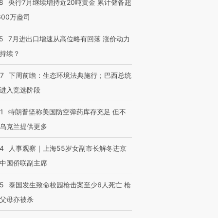
8
央行7月继续增持近20吨黄金 累计储备超
600万盎司
5
7月进出口增速从高位略有回落 涨价动力
跨国走私7万
视线｜被称为“蟑螂”的印
视线｜“入侵”还是“人道危
持续？
检体内含3种
度Z世代 用街头抗争将教
机”？难民潮撕裂西班牙
秘鲁纳斯
育部长拱下台
飞地休达
13人遇难
07
下周前瞻：生态环境法典施行；巴西总统
进入竞选阶段
1
特朗普坚称美国防空弹药库存充足 但不
进第四届链博
乌克兰提供更多
【商旅对话】华住集团
技“链”接产
【特别呈现】寻找100种
CFO：不靠规模取胜，华
【特别呈
有意思的生活方式·第三对
住三大增长引擎是什么？
有意思的
24
人事观察｜上海55岁女副市长解冬进京
中国侨联副主席
45
泰国发生致命校园枪击案至少6人死亡 枪
父母亦被杀