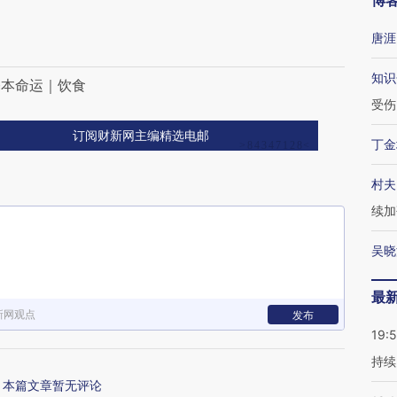
博
唐涯
知识
基本命运｜饮食
受伤
订阅财新网主编精选电邮
丁金
村夫
续加
吴晓
最
新网观点
发布
19:5
持续
本篇文章暂无评论