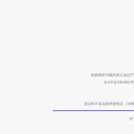
财新网所刊载内容之知识产
京ICP证090880号
违法和不良信息举报电话（涉网络暴力有
关