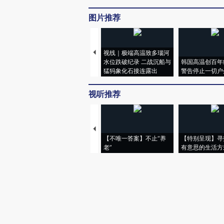
图片推荐
视线｜极端高温致多瑙河
水位跌破纪录 二战沉船与
韩国高温创百年
猛犸象化石接连露出
警告停止一切户
视听推荐
【不唯一答案】不止“养
【特别呈现】寻
老”
有意思的生活方