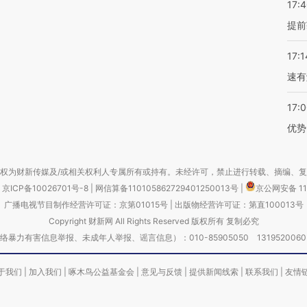
17:
提前
17:1
速有
17:
优势
权为财新传媒及/或相关权利人专属所有或持有。未经许可，禁止进行转载、摘编、
京ICP备10026701号-8
|
网信算备110105862729401250013号
|
京公网安备 11
广播电视节目制作经营许可证：京第01015号
|
出版物经营许可证：第直100013号
Copyright 财新网 All Rights Reserved 版权所有 复制必究
害信息举报、未成年人举报、谣言信息）：010-85905050 13195200605 举报邮
于我们
|
加入我们
|
啄木鸟公益基金会
|
意见与反馈
|
提供新闻线索
|
联系我们
|
友情