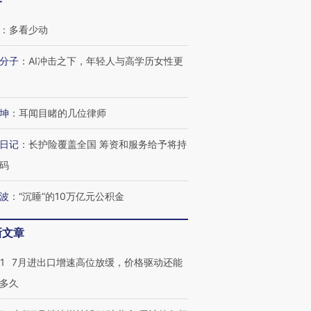
客
：
多看少动
分子
：
AI冲击之下，年轻人与高学历女性更
坤
：
耳闻目睹的几位律师
日记
：
长护险覆盖全国 筹资和服务给予将持
码
波
：
“沉睡”的10万亿元公积金
新文章
1
7月进出口增速高位放缓，价格驱动还能
多久