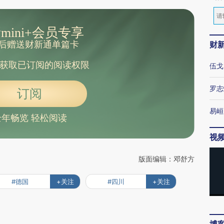
mini+会员专享
后赠送财新通单篇卡
财
获取已订阅的阅读权限
伍戈
罗志
订阅
易峘
全年畅览 轻松阅读
视
版面编辑：邓舒方
#德国
+关注
#四川
+关注