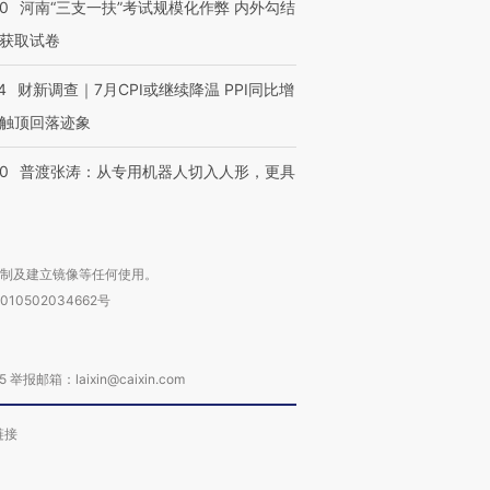
40
河南“三支一扶”考试规模化作弊 内外勾结
获取试卷
4
财新调查｜7月CPI或继续降温 PPI同比增
触顶回落迹象
00
普渡张涛：从专用机器人切入人形，更具
复制及建立镜像等任何使用。
010502034662号
箱：laixin@caixin.com
链接