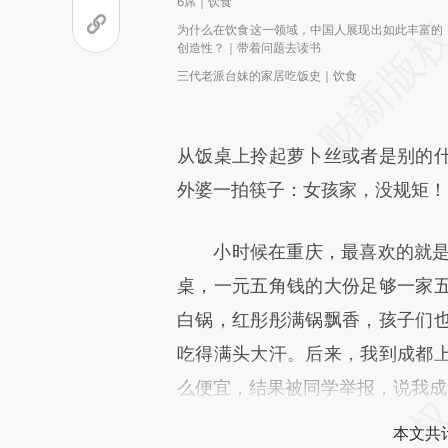
6席｜饮食
为什么在饮食这一领域，中国人展现出如此丰富的
创造性？｜带着问题去读书
三代老派台妹的家居吃饭史｜饮食
从饭桌上拎起萝卜丝或者是别的
外婆一拍筷子：女孩家，没规矩！
小时候在重庆，最喜欢的就是吃
桌，一元五角钱的大份足够一家
白锅，红彤彤满锅飘香，孩子们
吃得满头大汗。后来，我到成都
么便宜，结果被同学举报，说我成
本文共计