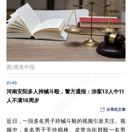
财政部：养老保险基金收支改善 累计结余近6万亿元
复旦教师杀害学院书记案一审宣判：死缓，限制减刑
2023年全国一般公共预算收入增6.4% 东北增速最快
1月财新中国制造业PMI录得50.8 供求均扩张
11项冰雪运动国家标准开始实施 涉及培训、赛事组织等
192批次产品质量国家监督抽查不合格 涉及电热毯、室内加热器等
晨读荐闻（国内、国际、市场消息29条）
图/视觉中国
公司借名贷款员工被判还债 检方抗诉后法院纠错
多地官宣获得全国首批城中村改造专项借款 广州获得授信额度1426亿元
新疆力争2024年粮食增产百万吨以上 或超主产区江西
河南安阳多人持械斗殴，警方通报：涉案13人中11
美商务部：目前已有近800家中国实体被纳入“实体清单”
人不满16周岁
马斯克天价薪酬激励计划被裁定无效 特斯拉盘后股价下跌
分享此文章
近日，一段多名男子持械斗殴的视频引发关注。视
频中，多名男子手持棍棒、皮带当街群殴一名男