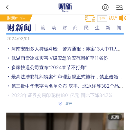
财新mini+
试听
T中
滚动财商民生新闻
2024/02/01
河南安阳多人持械斗殴，警方通报：涉案13人中11人不满16周岁
低温雨雪冰冻灾害Ⅳ级应急响应范围扩至11省份
多家快递公司宣布“2024春节不打烊”
最高法涉彩礼纠纷案件审理新规正式施行，禁止借婚姻索取财物
第三批中华老字号名单公布 庆丰、北冰洋等382个品牌在列
2023年证券交易印花税1801亿元 同比下降34.7%
展开
1月31日全社会跨区域人员流动量超1.93亿人次
今年首个冰冻预警发布 暴雪、大雾、大风三预警继续齐发
原图
欧洲航天局批准太空引力波探测项目