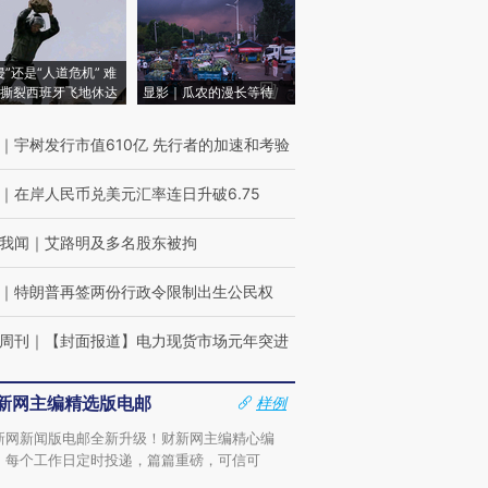
侵”还是“人道危机” 难
撕裂西班牙飞地休达
显影｜瓜农的漫长等待
｜
宇树发行市值610亿 先行者的加速和考验
｜
在岸人民币兑美元汇率连日升破6.75
我闻
｜
艾路明及多名股东被拘
｜
特朗普再签两份行政令限制出生公民权
周刊
｜
【封面报道】电力现货市场元年突进
新网主编精选版电邮
样例
新网新闻版电邮全新升级！财新网主编精心编
，每个工作日定时投递，篇篇重磅，可信可
。