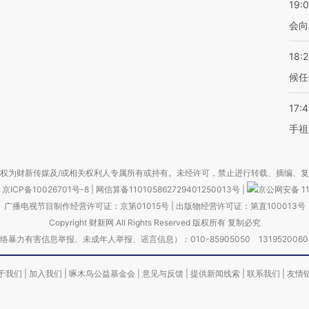
19:0
会向
18:
候任
17:
手祖
权为财新传媒及/或相关权利人专属所有或持有。未经许可，禁止进行转载、摘编、
京ICP备10026701号-8
|
网信算备110105862729401250013号
|
京公网安备 11
广播电视节目制作经营许可证：京第01015号
|
出版物经营许可证：第直100013号
Copyright 财新网 All Rights Reserved 版权所有 复制必究
害信息举报、未成年人举报、谣言信息）：010-85905050 13195200605 举报邮
于我们
|
加入我们
|
啄木鸟公益基金会
|
意见与反馈
|
提供新闻线索
|
联系我们
|
友情