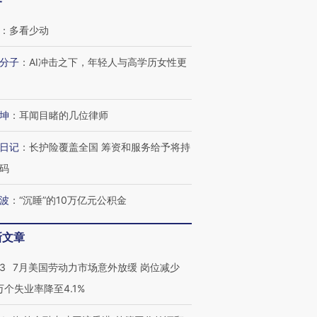
客
：
多看少动
分子
：
AI冲击之下，年轻人与高学历女性更
坤
：
耳闻目睹的几位律师
日记
：
长护险覆盖全国 筹资和服务给予将持
码
波
：
“沉睡”的10万亿元公积金
新文章
43
7月美国劳动力市场意外放缓 岗位减少
3万个失业率降至4.1%