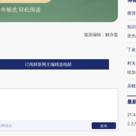
博
全年畅览 轻松阅读
唐涯
知识
版面编辑：解亦盈
受伤
丁金
村夫
订阅财新网主编精选电邮
续加
吴晓
最
21:
2.
新网观点
发布