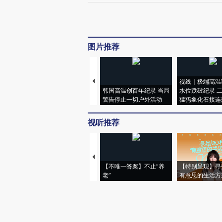
图片推荐
视线｜极端高温
韩国高温创百年纪录 当局
水位跌破纪录 
警告停止一切户外活动
猛犸象化石接连
视听推荐
【不唯一答案】不止“养
【特别呈现】寻
老”
有意思的生活方