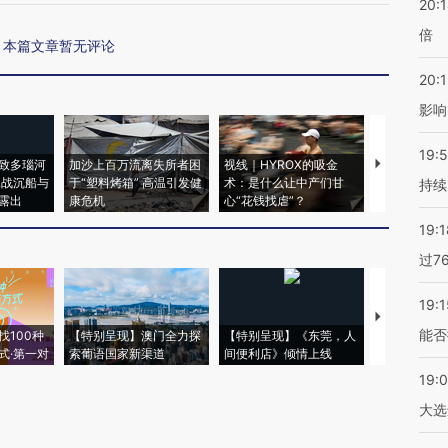
20:
倍
本篇文章暂无评论
20:1
影响
19:5
致多瑙河
加沙上百万流离失所者困
视线｜HYROX的吸金
马航飞行员
二战沉船与
于“塑料烤箱” 高温引发健
术：是什么让中产们甘
粒摇头丸 尿
持续
露出
康危机
心“花钱找虐”？
毒品
19:1
过7
19:1
【推广】走
能否
找100种
【特别呈现】澳门全力探
【特别呈现】《东莞，人
会，让数智科
式·第一对
索葡语国家新渠道
间便利店》倾情上线
业
19:
大选