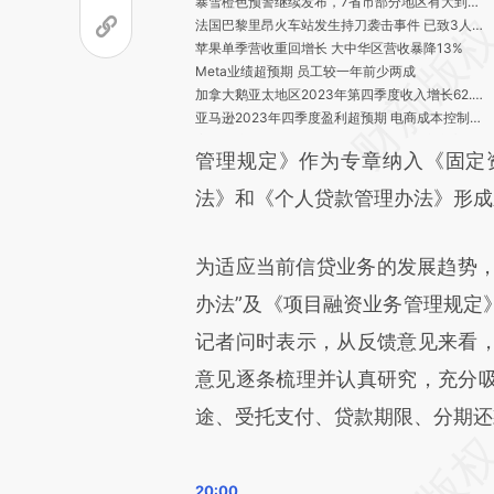
暴雪橙色预警继续发布，7省市部分地区有大到暴雪
法国巴黎里昂火车站发生持刀袭击事件 已致3人受伤
苹果单季营收重回增长 大中华区营收暴降13%
Meta业绩超预期 员工较一年前少两成
加拿大鹅亚太地区2023年第四季度收入增长62.9% 中国双十一大卖
亚马逊2023年四季度盈利超预期 电商成本控制见效
安徽智障男子怀揣逃犯身份证坐牢九年 广东高院决定再审
管理规定》作为专章纳入《固定
“第二支箭”2023年成绩单：风险缓释工具交易本金同比增24%
春运前八天出行人次超15.5亿
法》和《个人贷款管理办法》形成新
三家大行披露TLAC非资本债务工具发行计划 市场认可度待观察
华为问界销量超理想 1月多家车企销量环比下滑
配合调查一年 华兴终于公告包凡辞职
为适应当前信贷业务的发展趋势，2
湖北、安徽两省低温雨雪冰冻灾害应急响应提升至Ⅲ级
办法”及《项目融资业务管理规定
中国超日本成全球最大汽车出口国 成绩背后有隐忧
标普信评、中诚信国际等六家评级机构收央行罚单
记者问时表示，从反馈意见来看
四部门：2024年应偿还的国家助学贷款免息，本金可延期偿还
假冒演员靳东实施诈骗，8人一审获刑
意见逐条梳理并认真研究，充分
山东一民营医院欠薪八个月 院长声称绝食引关注
途、受托支付、贷款期限、分期还
15年来最严重雨雪天气影响春运 河南停运部分管内高铁为直通让行
河南省气象台继续发布暴雪黄色预警
广西9人使用燃气热水器洗澡致一氧化碳中毒，1人死亡
金监总局研究提高机构准入门槛 强化事前、事中、事后监管协同