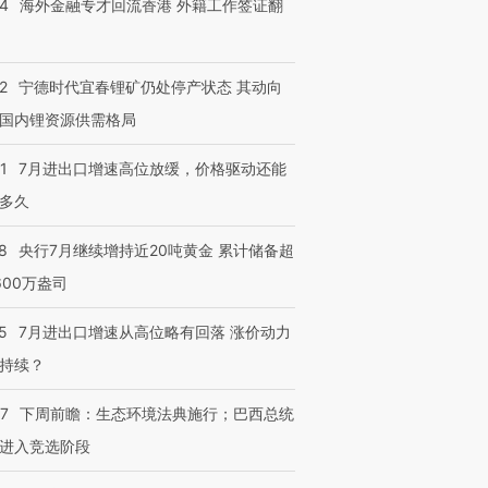
14
海外金融专才回流香港 外籍工作签证翻
2
宁德时代宜春锂矿仍处停产状态 其动向
国内锂资源供需格局
1
7月进出口增速高位放缓，价格驱动还能
跨国走私7万
视线｜被称为“蟑螂”的印
视线｜“入侵”还是“人道危
检体内含3种
度Z世代 用街头抗争将教
机”？难民潮撕裂西班牙
秘鲁纳斯
多久
育部长拱下台
飞地休达
13人遇难
8
央行7月继续增持近20吨黄金 累计储备超
600万盎司
5
7月进出口增速从高位略有回落 涨价动力
进第四届链博
【商旅对话】华住集团
持续？
技“链”接产
【特别呈现】寻找100种
CFO：不靠规模取胜，华
【特别呈
有意思的生活方式·第三对
住三大增长引擎是什么？
有意思的
07
下周前瞻：生态环境法典施行；巴西总统
进入竞选阶段