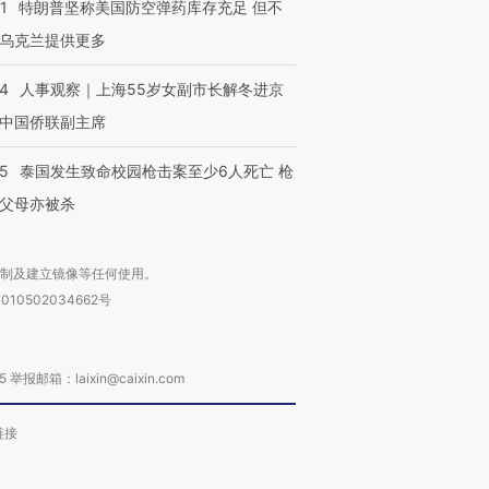
1
特朗普坚称美国防空弹药库存充足 但不
乌克兰提供更多
24
人事观察｜上海55岁女副市长解冬进京
中国侨联副主席
45
泰国发生致命校园枪击案至少6人死亡 枪
父母亦被杀
复制及建立镜像等任何使用。
010502034662号
箱：laixin@caixin.com
链接