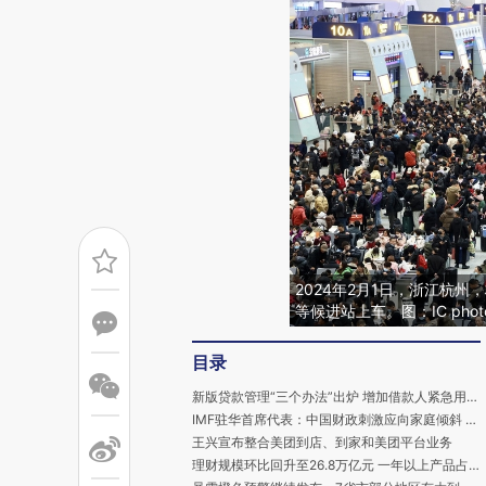
2024年2月1日，浙江杭
等候进站上车。图：IC phot
目录
新版贷款管理“三个办法”出炉 增加借款人紧急用款规定
IMF驻华首席代表：中国财政刺激应向家庭倾斜 困难房企如何处置受关注
王兴宣布整合美团到店、到家和美团平台业务
理财规模环比回升至26.8万亿元 一年以上产品占比降幅明显