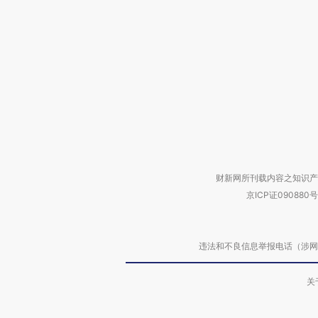
财新网所刊载内容之知识产
京ICP证090880号
违法和不良信息举报电话（涉网络暴力有
关