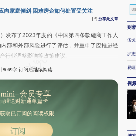
激应向家庭倾斜 困难房企如何处置受关注
分享此文章
财
F）发布了2023年度的《中国第四条款磋商工作人
伍戈
的内部和外部风险进行了评估，并重申了应推进经
罗志
产行业调整影响等政策建议。
易峘
8069字 订阅后继续阅读
视
mini+会员专享
后赠送财新通单篇卡
获取已订阅的阅读权限
订阅