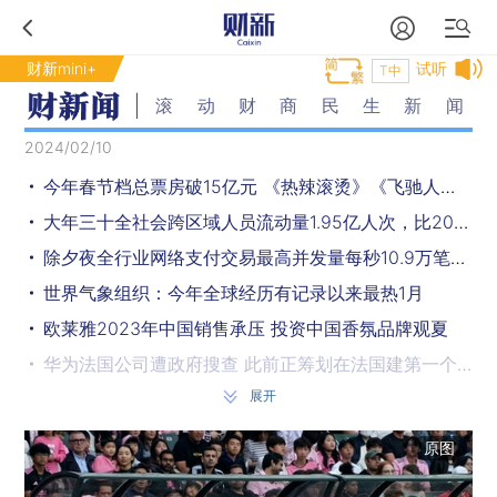
财新mini+
试听
T中
滚动财商民生新闻
2024/02/10
今年春节档总票房破15亿元 《热辣滚烫》《飞驰人生2》居前二
大年三十全社会跨区域人员流动量1.95亿人次，比2019年同期增28.4%
除夕夜全行业网络支付交易最高并发量每秒10.9万笔，创同期历史新高
世界气象组织：今年全球经历有记录以来最热1月
欧莱雅2023年中国销售承压 投资中国香氛品牌观夏
华为法国公司遭政府搜查 此前正筹划在法国建第一个海外工厂
展开
险企采用新会计准则后 证监会修订相关信披规定
欺诈发行主动撤回IPO仍被罚 中金公司保荐
原图
北京足协：北京目前没有举办梅西参加的相关比赛的计划