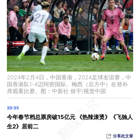
美国夏威夷群岛发生地震，5.7级
宁德时代曾毓群与李平解除一致行动人关系
2023年奢侈品集团业绩分化 爱马仕涨20.6%，开云集团跌2%
招商证券多名从业人员违法炒股 证监会集中处理
违规套码管理不力 银联领1540万元央行罚单
碧桂园服务终止收购事项 合富辉煌盘中股价“腰斩”
杭州体育局：阿根廷足球队来杭比赛取消
日本石川县能登地区地震遇难人数升至241人
2024年2月4日，中国香港，2024足球友谊赛，中
大雾橙色预警：山东江苏河南等11省市部分地区有大雾
国香港队1-4迈阿密国际。梅西（后方中）在替补
席观看比赛。图：中新社 侯宇/视觉中国
证监会确定13只重要货币基金 规模2.18万亿元占全市场两成
万科折价出让上海七宝万科广场 领展全面接盘
1月信贷超预期新增4.92万亿元 社融新增6.5万亿元
今年春节档总票房破15亿元 《热辣滚烫》《飞驰人
生2》居前二
分享此文章