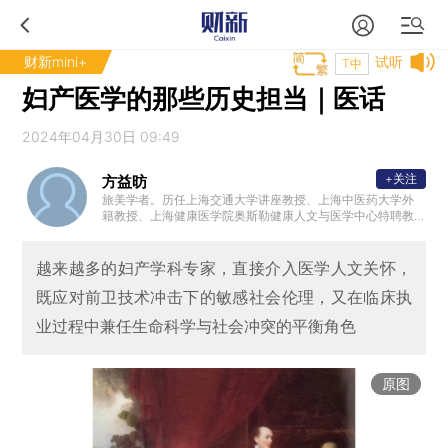
财新mini+
试听
T中
妇产医学的那些历史担当｜医话
2024年04月30日 09:49
+关注
方益昉
旅美学者。历任上海交通大学讲座教授、上海中医药大学外
籍教授、上海健康医学院奥斯勒健康人文与医学中心特聘教
授。研究领域聚焦社会医学、科学政治学、分子生物学、生
命科学史和科学文化等。
越来越多的妇产学科专家，直接介入医学人文关怀，
既应对前卫技术冲击下的敏感社会伦理，又在临床执
业过程中兼任生命科学与社会冲突的平衡角色
原图