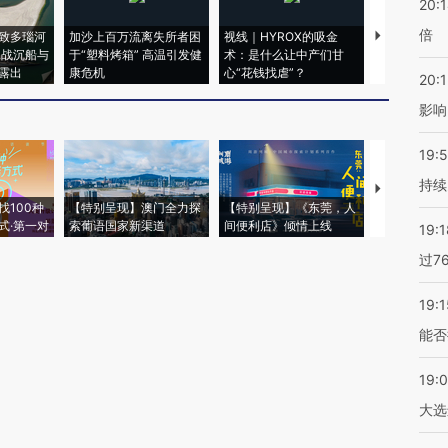
20:
倍
致多瑙河
加沙上百万流离失所者困
视线｜HYROX的吸金
马航飞行员
二战沉船与
于“塑料烤箱” 高温引发健
术：是什么让中产们甘
粒摇头丸 尿
露出
康危机
心“花钱找虐”？
毒品
20:1
影响
19:5
持续
【推广】走
找100种
【特别呈现】澳门全力探
【特别呈现】《东莞，人
会，让数智科
式·第一对
索葡语国家新渠道
间便利店》倾情上线
业
19:1
过7
19:1
能否
19:
大选