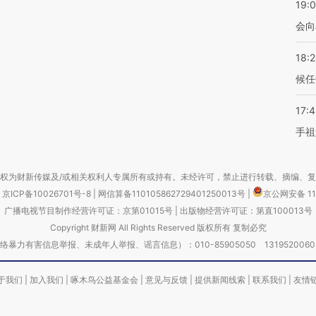
19:0
会向
18:
候任
17:
手祖
权为财新传媒及/或相关权利人专属所有或持有。未经许可，禁止进行转载、摘编、
京ICP备10026701号-8
|
网信算备110105862729401250013号
|
京公网安备 11
广播电视节目制作经营许可证：京第01015号
|
出版物经营许可证：第直100013号
Copyright 财新网 All Rights Reserved 版权所有 复制必究
害信息举报、未成年人举报、谣言信息）：010-85905050 13195200605 举报邮
于我们
|
加入我们
|
啄木鸟公益基金会
|
意见与反馈
|
提供新闻线索
|
联系我们
|
友情