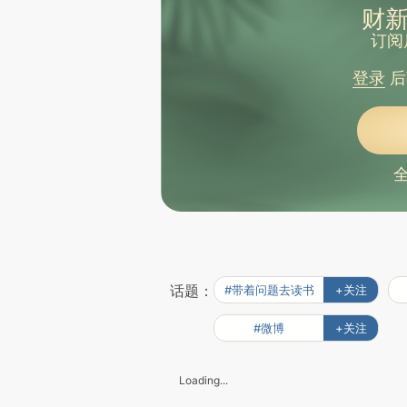
财新
订阅
登录
后
话题：
#带着问题去读书
+关注
#微博
+关注
Loading...