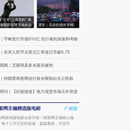
侵”还是“人道危机” 难
撕裂西班牙飞地休达
显影｜瓜农的漫长等待
｜
宇树发行市值610亿 先行者的加速和考验
｜
在岸人民币兑美元汇率连日升破6.75
我闻
｜
艾路明及多名股东被拘
｜
特朗普再签两份行政令限制出生公民权
周刊
｜
【封面报道】电力现货市场元年突进
新网主编精选版电邮
样例
新网新闻版电邮全新升级！财新网主编精心编
，每个工作日定时投递，篇篇重磅，可信可
。