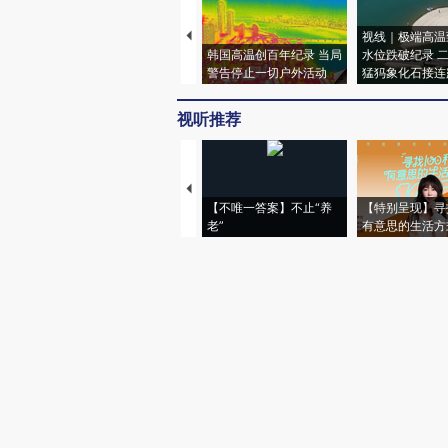
视线｜极端高温
韩国高温创百年纪录 当局
水位跌破纪录 
警告停止一切户外活动
猛犸象化石接连
视听推荐
【不唯一答案】不止“养
【特别呈现】寻
老”
有意思的生活方