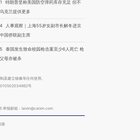
1
特朗普坚称美国防空弹药库存充足 但不
乌克兰提供更多
24
人事观察｜上海55岁女副市长解冬进京
中国侨联副主席
45
泰国发生致命校园枪击案至少6人死亡 枪
父母亦被杀
复制及建立镜像等任何使用。
010502034662号
箱：laixin@caixin.com
链接