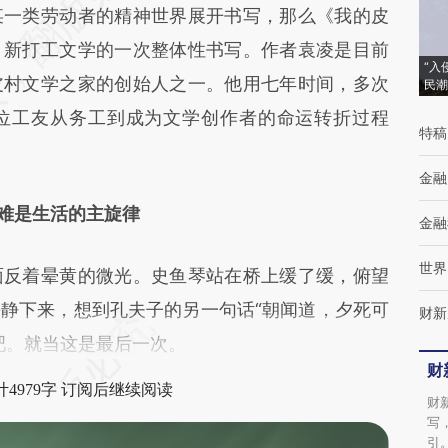
不代表财新观点和立场。推荐点击链接阅读原文细
某一类劳动者的精神世界展开书写，那么《我的皮
、新打工文学的一次整体性书写。作者袁凌是目前
“入
皮村文学之家的创始人之一。他用七年时间，多次
民潮
位工友从务工到成为文学创作者的命运转折过程
特稿
金融
难是生活的主旋律
金融
世界
反着晕黄的微光。史鱼琴站在桥上缓了缓，俯望
静下来，想到孔夫子的另一句话“朝闻道，夕死可
财新
吧。就当这是最后一次。
财
4979字 订阅后继续阅读
财
写
引