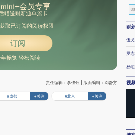
mini+会员专享
后赠送财新通单篇卡
获取已订阅的阅读权限
财
伍戈
订阅
罗志
全年畅览 轻松阅读
易峘
视
责任编辑：李佳钰 | 版面编辑：邓舒方
#成都
+关注
#北京
+关注