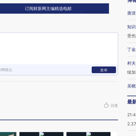
博
订阅财新网主编精选电邮
唐涯
知识
受伤
丁金
村夫
新网观点
发布
续加
吴晓
最
·
回复
21:
2.