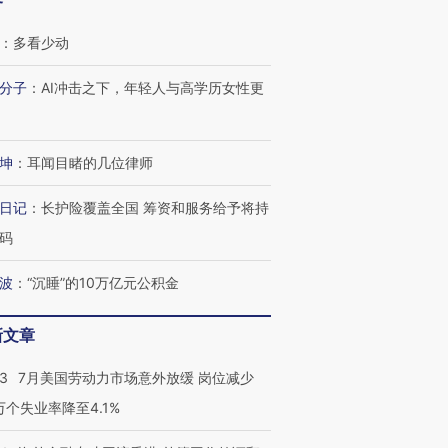
客
：
多看少动
分子
：
AI冲击之下，年轻人与高学历女性更
坤
：
耳闻目睹的几位律师
日记
：
长护险覆盖全国 筹资和服务给予将持
码
波
：
“沉睡”的10万亿元公积金
新文章
43
7月美国劳动力市场意外放缓 岗位减少
3万个失业率降至4.1%