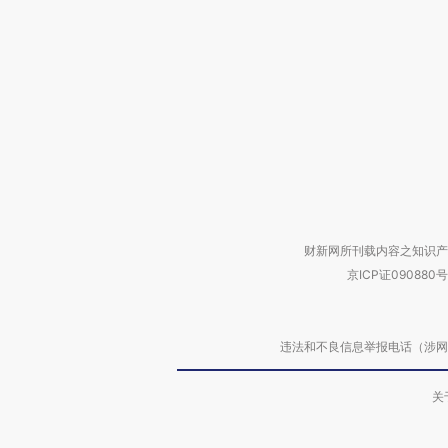
财新网所刊载内容之知识产
京ICP证090880号
违法和不良信息举报电话（涉网络暴力有
关