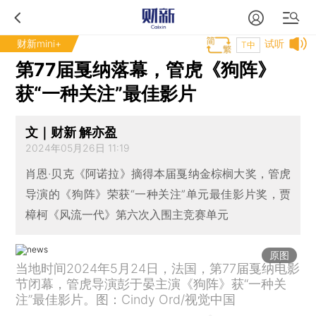
财新mini+
试听
T中
第77届戛纳落幕，管虎《狗阵》
获“一种关注”最佳影片
文｜财新 解亦盈
2024年05月26日 11:19
肖恩·贝克《阿诺拉》摘得本届戛纳金棕榈大奖，管虎
导演的《狗阵》荣获“一种关注”单元最佳影片奖，贾
樟柯《风流一代》第六次入围主竞赛单元
原图
当地时间2024年5月24日，法国，第77届戛纳电影
节闭幕，管虎导演彭于晏主演《狗阵》获“一种关
注”最佳影片。图：Cindy Ord/视觉中国