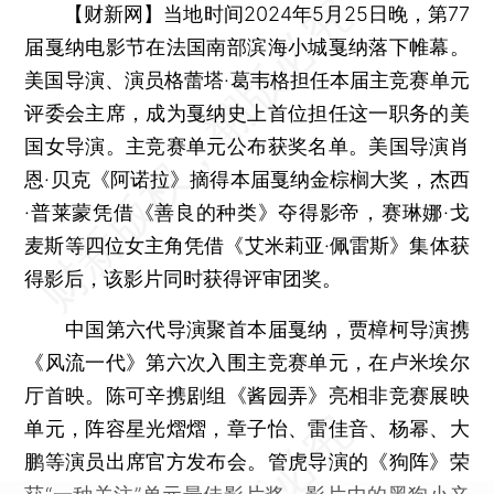
【财新网】
当地时间2024年5月25日晚，第77
届戛纳电影节在法国南部滨海小城戛纳落下帷幕。
美国导演、演员格蕾塔·葛韦格担任本届主竞赛单元
评委会主席，成为戛纳史上首位担任这一职务的美
国女导演。主竞赛单元公布获奖名单。美国导演肖
恩·贝克《阿诺拉》摘得本届戛纳金棕榈大奖，杰西
·普莱蒙凭借《善良的种类》夺得影帝，赛琳娜·戈
麦斯等四位女主角凭借《艾米莉亚·佩雷斯》集体获
得影后，该影片同时获得评审团奖。
中国第六代导演聚首本届戛纳，贾樟柯导演携
《风流一代》第六次入围主竞赛单元，在卢米埃尔
厅首映。陈可辛携剧组《酱园弄》亮相非竞赛展映
单元，阵容星光熠熠，章子怡、雷佳音、杨幂、大
鹏等演员出席官方发布会。管虎导演的《狗阵》荣