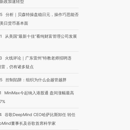
新政加速转型
05
分析｜贝森特操盘稳日元，操作巧思能否
进第四届链博
【商旅对话】华住集团
技“链”接产
【特别呈现】寻找100种
CFO：不靠规模取胜，华
【特别呈
美日货币基本面
有意思的生活方式·第三对
住三大增长引擎是什么？
有意思的
1
从美国“最新十佳”看纯财富管理公司发展
3
火线评论｜广东雷州“特教老师招聘违
很雷，仍有诸多疑点
05
控制陷阱：组织为什么会越管越胖
1
MiniMax今起纳入港股通 盘间涨幅最高
77%
4
谷歌DeepMind CEO哈萨比斯卸任 转任
epMind董事长及谷歌首席科学家