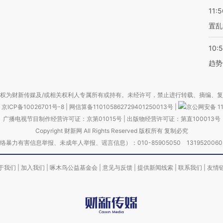
11:5
置乱
10:
趋势
权为财新传媒及/或相关权利人专属所有或持有。未经许可，禁止进行转载、摘编、
京ICP备10026701号-8
|
网信算备110105862729401250013号
|
京公网安备 11
广播电视节目制作经营许可证：京第01015号
|
出版物经营许可证：第直100013号
Copyright 财新网 All Rights Reserved 版权所有 复制必究
害信息举报、未成年人举报、谣言信息）：010-85905050 13195200605 举报邮
于我们
|
加入我们
|
啄木鸟公益基金会
|
意见与反馈
|
提供新闻线索
|
联系我们
|
友情