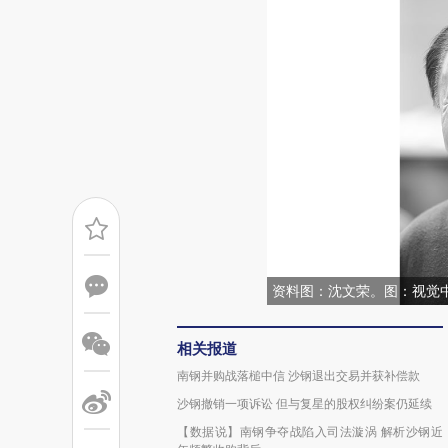
资料图：沈文荣。图：视觉
相关报道
南钢并购战落槌中信 沙钢退出交易并获补偿款
沙钢撤销一项诉讼 但与复星的股权纠纷案仍延续
【数据说】南钢争夺战陷入司法漩涡 解析沙钢近