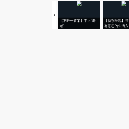
【不唯一答案】不止“养
【特别呈现】寻
老”
有意思的生活方