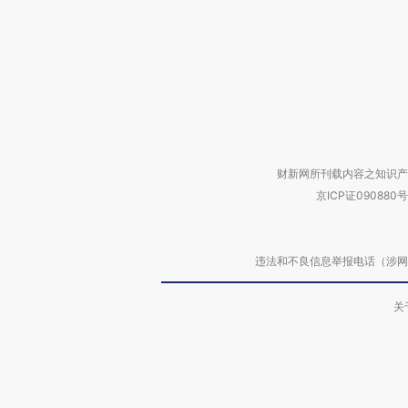
财新网所刊载内容之知识产
京ICP证090880号
违法和不良信息举报电话（涉网络暴力有
关