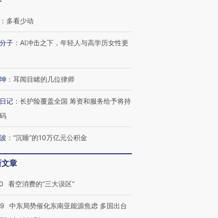
客
：
多看少动
分子
：
AI冲击之下，年轻人与高学历女性更
坤
：
耳闻目睹的几位律师
日记
：
长护险覆盖全国 筹资和服务给予将持
码
波
：
“沉睡”的10万亿元公积金
新文章
跨国走私7万
视线｜HYROX的吸金
视线｜被
检体内含3种
术：是什么让中产们甘
泽连斯基密集出访美英 索
度Z世代
0
看空消费的“三大误区”
心“花钱找虐”？
要防空导弹“救急”
育部长拱
59
中东局势催化东南亚能源焦虑 多国出台