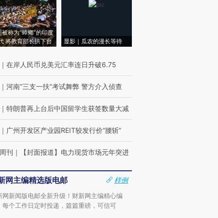
|被称为“蟑螂”的印度
代 将教育部长拱下台
显影｜瓜农的漫长等待
｜
在岸人民币兑美元汇率连日升破6.75
｜
河南“三支一扶”考试舞弊 警方介入侦查
｜
特朗普再上台后中国留学生获签数量大减
｜
广州开发区产业园REIT较发行价“腰斩”
周刊
｜
【封面报道】电力现货市场元年突进
新网主编精选版电邮
样例
新网新闻版电邮全新升级！财新网主编精心编
，每个工作日定时投递，篇篇重磅，可信可
。