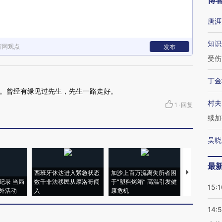
博
唐涯
知识
新网观点
发布
受伤
丁金
。曾经有缘见过先生，先生一路走好。
村夫
1
·
回复
续加
吴晓
最
西班牙休达进入紧急状态
加沙上百万流离失所者困
马航飞行员
纪录 当局
数千非法移民从摩洛哥闯
于“塑料烤箱” 高温引发健
粒摇头丸 尿
15:1
外活动
入
康危机
毒品
14: