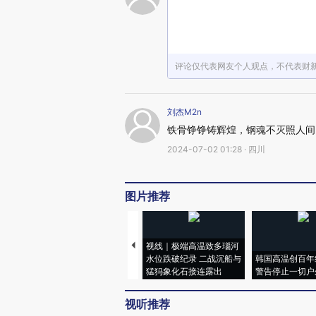
评论仅代表网友个人观点，不代表财
刘杰M2n
铁骨铮铮铸辉煌，钢魂不灭照人间
2024-07-02 01:28 · 四川
图片推荐
视线｜极端高温致多瑙河
水位跌破纪录 二战沉船与
韩国高温创百年
猛犸象化石接连露出
警告停止一切户
视听推荐