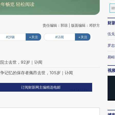
全年畅览 轻松阅读
财
责任编辑：郭琼 | 版面编辑：邓舒方
伍戈
#沙钢
+关注
#讣闻
+关注
罗志
易峘
院士去世，92岁｜讣闻
视
争记忆的保存者佩昂去世，105岁｜讣闻
订阅财新网主编精选电邮