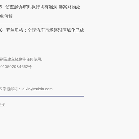
6
侦查起诉审判执行均有漏洞 涉案财物处
象何解
58
罗兰贝格：全球汽车市场逐渐区域化已成
复制及建立镜像等任何使用。
010502034662号
箱：laixin@caixin.com
链接