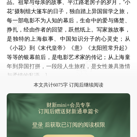
品。祖辈与母亲的故事、平江路老房子的岁月，“小
花”摄制组大篷车的日子，独自踏上异国留学之旅，
每一部电影不为人知的幕后，生命中的爱与痛楚、
挣扎，经由作者的回望，跃然纸上。写家族故事，
是独特的上海叙事、中国知识分子的心灵史；从
《小花》到《末代皇帝》《意》《太阳照常升起》
等等的银幕前后，是电影艺术家的传记；从上海童
年到异国打拼，一段段人生旅程，是女性兼具激情
与柔情的私语。]
本文共计6075字 订阅后继续阅读
财新mini+会员专享
订阅后赠送财新通单篇卡
登录
后获取已订阅的阅读权限