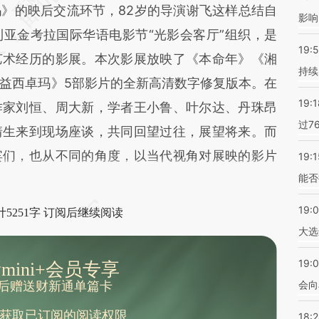
》的映后交流环节，82岁的导演谢飞这样总结自
影响
亚金考拉国际华语电影节“光影会客厅”组织，是
19:5
艺术经历的影展。本次影展放映了《本命年》《湘
持续
益西卓玛》5部影片的全新高清数字修复版本。在
19:1
作家刘恒、周大新，学者王小鲁、叶尔达、丹珠昂
过7
靖生来到现场座谈，共同回望过往，展望将来。而
宾们，也从不同的角度，以当代视角对展映的影片
19:1
能否
19:
5251字 订阅后继续阅读
大选
19:0
mini+会员专享
会向
后赠送财新通单篇卡
获取已订阅的阅读权限
18: