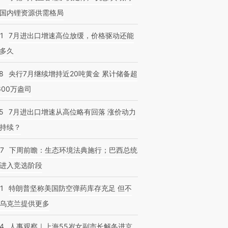
国内锂资源供需格局
1
7月进出口增速高位放缓，价格驱动还能
多久
8
央行7月继续增持近20吨黄金 累计储备超
600万盎司
5
7月进出口增速从高位略有回落 涨价动力
持续？
07
下周前瞻：生态环境法典施行；巴西总统
进入竞选阶段
1
特朗普坚称美国防空弹药库存充足 但不
乌克兰提供更多
24
人事观察｜上海55岁女副市长解冬进京