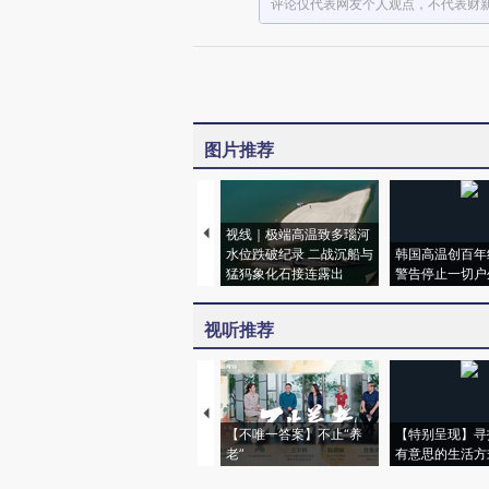
评论仅代表网友个人观点，不代表财
图片推荐
视线｜极端高温致多瑙河
水位跌破纪录 二战沉船与
韩国高温创百年
猛犸象化石接连露出
警告停止一切户
视听推荐
【不唯一答案】不止“养
【特别呈现】寻
老”
有意思的生活方