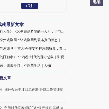
电邮
+关注
戎戎最新文章
《逆行人生》《又是充满希望的一天》：当电影照进“中产下沉”｜影视
海丝泉州戏剧周：让戏剧回到最本真的状态｜观剧
82岁导演谢飞：“电影创作要坚持思想解放，尊重文学”｜人物
的阿勒泰》：“内卷”时代的远方想象｜影视
民：谢幕云门，不谢幕生活｜人物
新文章
14
海外金融专才回流香港 外籍工作签证翻
2
宁德时代宜春锂矿仍处停产状态 其动向