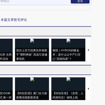
新网观点
发布
本篇文章暂无评论
加沙上百万流离失所者困
视线｜HYROX的吸金
马航飞行员
纪录 当局
于“塑料烤箱” 高温引发健
术：是什么让中产们甘
粒摇头丸 尿
外活动
康危机
心“花钱找虐”？
毒品
【推广】走
找100种
【特别呈现】澳门全力探
【特别呈现】《东莞，人
会，让数智科
式·第一对
索葡语国家新渠道
间便利店》倾情上线
业