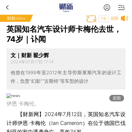
财新mini+
试听
T中
英国知名汽车设计师卡梅伦去世，
74岁｜讣闻
文｜财新 翟少辉
2024年07月17日 17:14
他曾在1999年至2012年主导劳斯莱斯汽车的设计工
作，负责“幻影”“古斯特”等车型的设计
原图
伊恩·卡梅伦。
【财新网】
2024年7月12日，英国知名汽车设
计师伊恩·卡梅伦（Ian Cameron）在位于德国巴伐
利亚的家中遇袭身亡，享年74岁。