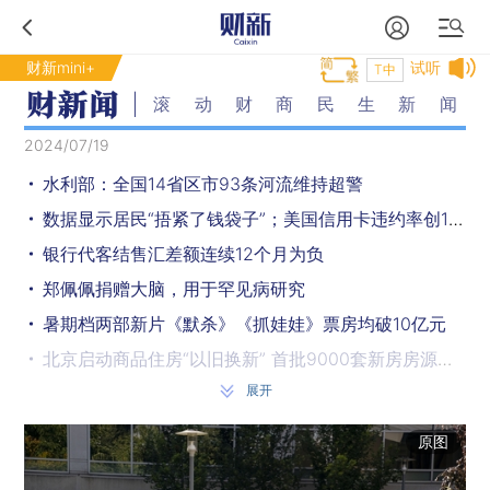
财新mini+
试听
T中
滚动财商民生新闻
2024/07/19
水利部：全国14省区市93条河流维持超警
数据显示居民“捂紧了钱袋子”；美国信用卡违约率创13年来新高｜要闻数读
银行代客结售汇差额连续12个月为负
郑佩佩捐赠大脑，用于罕见病研究
暑期档两部新片《默杀》《抓娃娃》票房均破10亿元
北京启动商品住房“以旧换新” 首批9000套新房房源参与
展开
航班停飞、银行系统异常 微软技术故障影响全球
陕西宝鸡暴雨洪灾致5人遇难 当地正展开抢险救灾
原图
特朗普正式接受共和党总统候选人提名