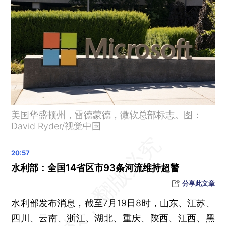
菲律宾扣押至少79名中国公民，中使馆启动应急机制
9月15日前，湖北咸宁九宫山国家级风景名胜区免门票
智利北部发生7.3级地震
面向无车家庭，北京定向增发2万个新能源车指标
北京：中小学应在节假日及寒暑假期间向学生开放体育设施
高温、暴雨、强对流多预警齐发
法国巴黎发生持刀袭击事件 1名警察受伤
美国华盛顿州，雷德蒙德，微软总部标志。图：
朱鹮国家保护研究中心落地陕西
David Ryder/视觉中国
晨读荐闻（国内、国际、市场消息28条）
台积电二季度业绩超预期 董事长称未考虑在美成立合资公司
特朗普副手万斯亮相共和党大会 称绝不会忘记自己来自何处
水利部：全国14省区市93条河流维持超警
越共宣布阮富仲正接受积极治疗 由越南国家主席苏林指导越共中央工作
分享此文章
美国信用卡违约率创13年来新高
水利部发布消息，截至7月19日8时，山东、江苏、
四川、云南、浙江、湖北、重庆、陕西、江西、黑