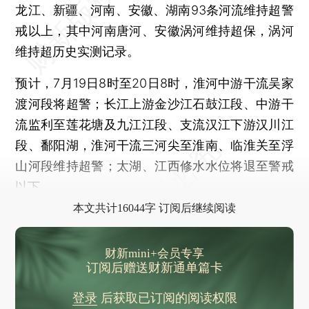
龙江、新疆、河南、安徽、湖南93条河流维持超警
戒以上，其中河南唐河、安徽涡河维持超保，涡河
维持超历史实测记录。
预计，7月19日8时至20日8时，淮河中游干流吴家
渡河段将超警；长江上游金沙江石鼓江段、中游干
流监利至莲花塘及九江江段、支流汉江下游汉川江
段、鄱阳湖，淮河干流三河尖至淮南、临淮关至浮
山河段维持超警；太湖、江西修水水位将退至警戒
以下。
本文共计16044字 订阅后继续阅读
财新mini+会员专享
订阅后赠送财新通单篇卡
登录
后获取已订阅的阅读权限