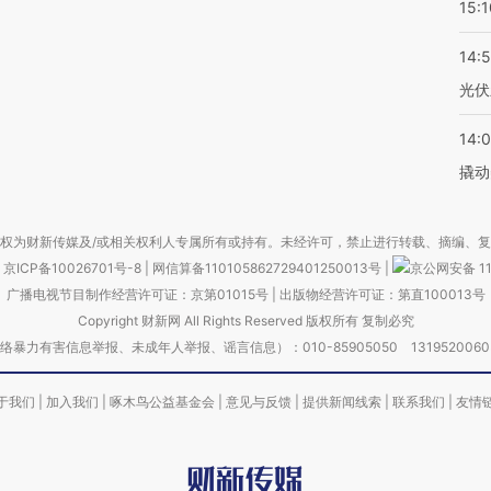
15:1
14:
光伏
14:
撬动
权为财新传媒及/或相关权利人专属所有或持有。未经许可，禁止进行转载、摘编、
京ICP备10026701号-8
|
网信算备110105862729401250013号
|
京公网安备 11
广播电视节目制作经营许可证：京第01015号
|
出版物经营许可证：第直100013号
Copyright 财新网 All Rights Reserved 版权所有 复制必究
害信息举报、未成年人举报、谣言信息）：010-85905050 13195200605 举报邮
于我们
|
加入我们
|
啄木鸟公益基金会
|
意见与反馈
|
提供新闻线索
|
联系我们
|
友情