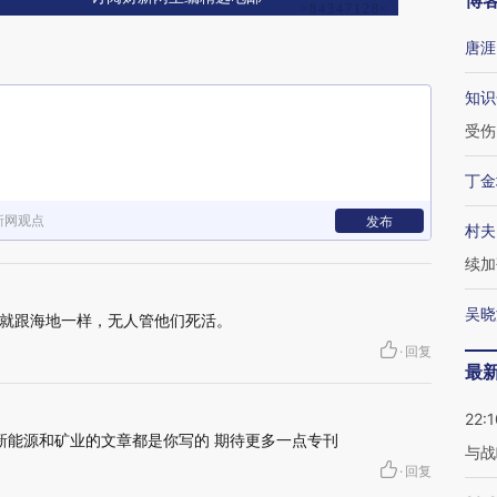
博
唐涯
知识
受伤
丁金
新网观点
发布
村夫
续加
吴晓
就跟海地一样，无人管他们死活。
·
回复
最
22:1
多新能源和矿业的文章都是你写的 期待更多一点专刊
与战
·
回复