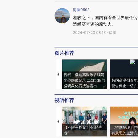
海豚0592
相较之下，国内有着全世界最任劳
造经济奇迹的原动力。
2024-07-20 08:13 · 福建
图片推荐
视线｜极端高温致多瑙河
水位跌破纪录 二战沉船与
韩国高温创百年
猛犸象化石接连露出
警告停止一切户
视听推荐
【不唯一答案】不止“养
【特别呈现】寻
老”
有意思的生活方