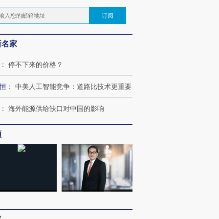
订阅
新名家
：
停不下来的价格？
恒
：
中美人工智能竞争：道路比技术更重要
：
海外能源供给缺口对中国的影响
频