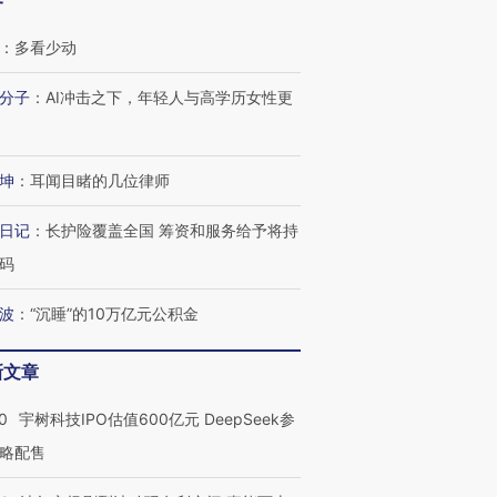
客
：
多看少动
分子
：
AI冲击之下，年轻人与高学历女性更
坤
：
耳闻目睹的几位律师
日记
：
长护险覆盖全国 筹资和服务给予将持
码
波
：
“沉睡”的10万亿元公积金
新文章
0
宇树科技IPO估值600亿元 DeepSeek参
略配售