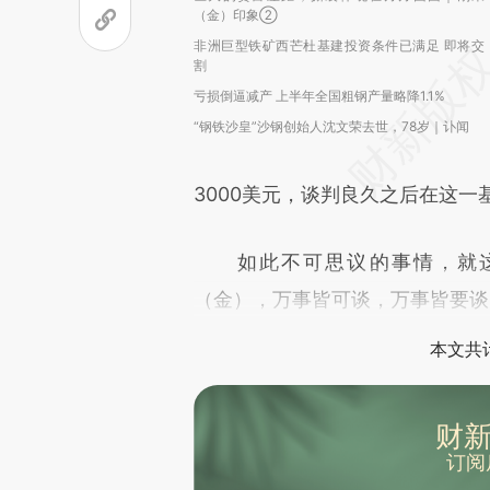
（金）印象②
非洲巨型铁矿西芒杜基建投资条件已满足 即将交
割
亏损倒逼减产 上半年全国粗钢产量略降1.1%
“钢铁沙皇”沙钢创始人沈文荣去世，78岁｜讣闻
3000美元，谈判良久之后在这一
如此不可思议的事情，就这
（金），万事皆可谈，万事皆要谈
本文共计
财新
订阅