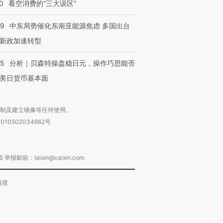
0
看空消费的“三大误区”
59
中东局势催化东南亚能源焦虑 多国出台
新政加速转型
05
分析｜贝森特操盘稳日元，操作巧思能否
美日货币基本面
复制及建立镜像等任何使用。
010502034662号
箱：laixin@caixin.com
链接