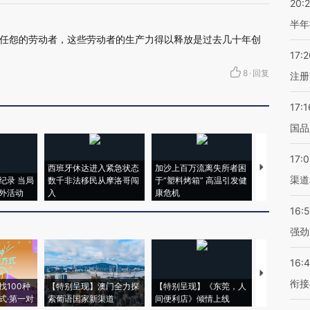
20:
半年
任怨的劳动者，这些劳动者的生产力得以释放是过去几十年创
17:2
8
·
回复
注册
17:1
国品
17:
西班牙休达进入紧急状态
加沙上百万流离失所者困
视线｜HYR
渠道
纪录 当局
数千非法移民从摩洛哥闯
于“塑料烤箱” 高温引发健
术：是什么
外活动
入
康危机
心“花钱找虐
16:
强劲
16:
【推广】走
衔接
找100种
【特别呈现】澳门全力探
【特别呈现】《东莞，人
会，让数智科
式·第一对
索葡语国家新渠道
间便利店》倾情上线
业