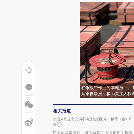
在铜板中作业的本地员工。
延承自欧洲，极为关注人权
相关报道
欢迎来到这个充满不确定性的国家｜刚果（金）印
象①
巨大的贫富差距，撕裂体现在方方面面｜刚果