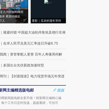
宜昌局部短时降雨
8毫米 紧急转移近
00人
显影｜瓜农的漫长等待
｜
规避封锁 中国超大油轮停靠埃及绕行非洲
｜
在岸人民币兑美元汇率连日升破6.75
我闻
｜
资管掌舵人更替 百年人寿僵局何解
｜
多国出台光伏新政加速转型
周刊
｜
【封面报道】电力现货市场元年突进
新网主编精选版电邮
样例
新网新闻版电邮全新升级！财新网主编精心编
，每个工作日定时投递，篇篇重磅，可信可
。