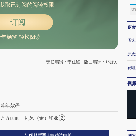
获取已订阅的阅读权限
订阅
财
全年畅览 轻松阅读
伍戈
罗志
责任编辑：李佳钰 | 版面编辑：邓舒方
易峘
视
｜暮年絮语
在方方面面｜刚果（金）印象②
订阅财新网主编精选电邮