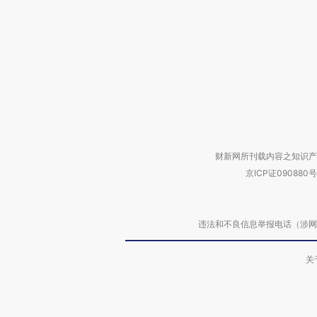
财新网所刊载内容之知识产
京ICP证090880号
违法和不良信息举报电话（涉网络暴力有
关