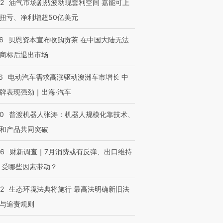
22
油气市场剧烈波动现套利空间 嘉能可上
扭亏、净利增超50亿美元
6
贝恩资本宣布收购贡茶 在中国大陆无法
商标后退出市场
6
电动汽车需求高涨驱动澳洲车市增长 中
牌表现强劲｜出海·汽车
00
普渡机器人张涛：机器人规模化靠技术、
OX的吸金
马航飞行员跨国走私7万
视线｜被称为“蟑螂”的印
和产品共同突破
让中产们甘
粒摇头丸 尿检体内含3种
度Z世代 用街头抗争将教
秘鲁纳斯
”？
毒品
育部长拱下台
13人遇难
56
财新调查｜7月消费或有反弹、出口维持
 受哪些因素带动？
42
生态环境法典将施行 最高法明确新旧法
进第四届链博
【商旅对话】华住集团
与追责规则
技“链”接产
【特别呈现】寻找100种
CFO：不靠规模取胜，华
【特别呈
有意思的生活方式·第三对
住三大增长引擎是什么？
有意思的