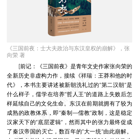
《三国前夜：士大夫政治与东汉皇权的崩解》，张
向荣 著
[
前记：
《三国前夜》是青年文史作家张向荣的
全新历史非虚构力作，接续《祥瑞：王莽和他的时
代》，本书主要讲述被新朝洗礼过的“第二汉朝”是
什么样子，儒学在培养“哲人王”的道路上失败后怎
样延续自己的文化生命。东汉在前期就拥有了较为
成熟的政教体系，即“秦制—儒教”政制，这是稳定
汉家天下的“底层逻辑”，然而其中的张力最终促成
了秦汉帝国的灭亡，数百年的“大一统”由此崩解。