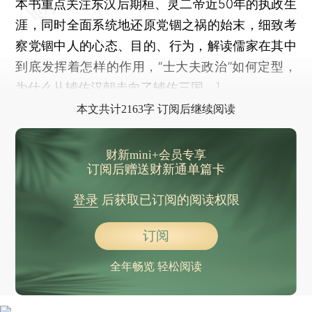
本书重点关注东汉后期桓、灵二帝近50年的执政生
涯，同时全面系统地还原党锢之祸的始末，细致考
察党锢中人的心态、目的、行为，解读儒家在其中
到底发挥着怎样的作用，“士大夫政治”如何定型，
为什么从辅佐汉朝走向了辅佐三国。]
本文共计2163字 订阅后继续阅读
财新mini+会员专享
订阅后赠送财新通单篇卡
登录
后获取已订阅的阅读权限
订阅
全年畅览 轻松阅读