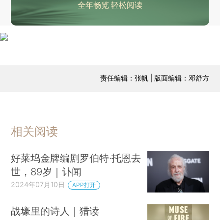
全年畅览 轻松阅读
责任编辑：张帆 | 版面编辑：邓舒方
相关阅读
好莱坞金牌编剧罗伯特·托恩去
世，89岁｜讣闻
2024年07月10日
APP打开
战壕里的诗人｜猎读