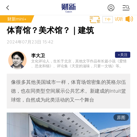
财新mini+
试听
T中
体育馆？美术馆？｜建筑
2024年07月23日 15:42
+关注
李大卫
文化评论人，生长于北京，其他文字作品有长篇小说《爱情
、恐龙和猫》、评论集《天堂的滋味，只要一文钱》等。
像很多其他美国城市一样，体育场馆密集的英格尔伍
德，也在同类型空间展示公共艺术。新建成的Intuit篮
球馆，自然成为此类活动的又一个舞台
原图