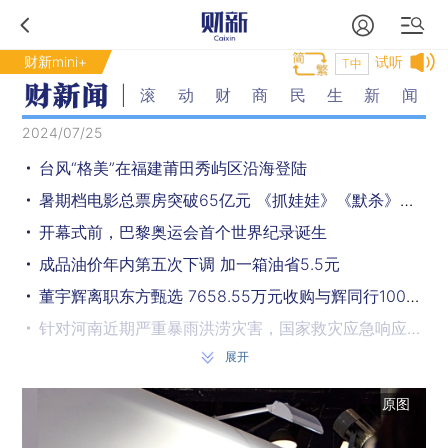
财新mini+
试听
T中
滚动财商民生新闻
2024/07/25
台风“格美”在福建莆田秀屿区沿海登陆
暑期档电影总票房突破65亿元 《抓娃娃》《默杀》前二
开幕式前，巴黎奥运会首个世界纪录诞生
成品油价年内第五次下调 加一箱油省5.5元
董宇辉离职东方甄选 7658.55万元收购与辉同行100%股权
针对河南近期严重暴雨洪涝灾害，国家救灾应急响应提至三级
展开
水利部针对辽宁、吉林两省启动洪水防御Ⅳ级应急响应
四川彭州一生猪合作社中毒窒息事故致7死 调查报告：存在盲目施救
原图
四川黑水县1名干部在抢险救援时因突发山洪失联