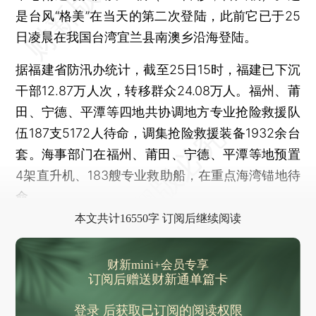
房地产开发投资额同比下降16.8% 广东上半年GDP同比增长3.9%
是台风“格美”在当天的第二次登陆，此前它已于25
华谊兄弟3.5亿元转让东阳美拉股权 抵销阿里影业借款
日凌晨在我国台湾宜兰县南澳乡沿海登陆。
哈里斯接棒后缩小与特朗普民调差距 未来三月余两党如何竞选冲刺？
据福建省防汛办统计，截至25日15时，福建已下沉
特斯拉二季度净利润同比下跌45% 将在10月10日发布Robotaxi
干部12.87万人次，转移群众24.08万人。福州、莆
专访“日元先生”榊原英资：日元汇率可能会升至130
田、宁德、平潭等四地共协调地方专业抢险救援队
伍187支5172人待命，调集抢险救援装备1932余台
套。海事部门在福州、莆田、宁德、平潭等地预置
4架直升机、183艘专业救助船，在重点海湾锚地待
命。
本文共计16550字 订阅后继续阅读
财新mini+会员专享
订阅后赠送财新通单篇卡
登录
后获取已订阅的阅读权限