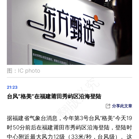
全国有43条河流发生超警以上洪水 水利部部署台风暴雨洪水防御工作
山东理工大学一教师谎称未婚与女高中生恋爱，被撤职解聘
甘肃兰州出现大范围刺激性气味，市生态局通报溯源排查结果
即日起，北京警方严查城市道路骑行竞速
辛纳退出巴黎奥运会网球项目，德约科维奇成男单头号种子
潜逃缅北多年后，3名公开悬赏通缉重大涉毒逃犯被押解回国
北京解除暴雨橙色预警、大风蓝色预警、防汛二级应急响应
图：IC photo
北京地铁：昌平线恢复全线正常运营
今年首次，四大商业银行今起下调人民币存款利率
北京地铁昌平线南延剩余段、12号线、3号线将于年内开通
台风“格美”在福建莆田秀屿区沿海登陆
公安部公布5起打击整治驾驶非法改装电动自行车“飙车”典型案例
分享此文章
晨读荐闻（国内、国际、市场消息30条）
据福建省气象台消息，今年第3号台风“格美”今天19
人身险继续降成本 预定利率或调降至2.5%
时50分前后在福建莆田市秀屿区沿海登陆，登陆时
金监总局提示新型电诈风险 警惕“共享屏幕”“AI换脸拟声”
中心附近最大风力12级（33米/秒，台风级）。这