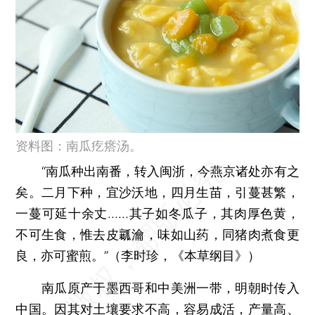
资料图：南瓜疙瘩汤。
“南瓜种出南番，转入闽浙，今燕京诸处亦有之
矣。二月下种，宜沙沃地，四月生苗，引蔓甚繁，
一蔓可延十余丈……其子如冬瓜子，其肉厚色黄，
不可生食，惟去皮瓤瀹，味如山药，同猪肉煮食更
良，亦可蜜煎。”（李时珍，《本草纲目》）
南瓜原产于墨西哥和中美洲一带，明朝时传入
中国。因其对土壤要求不高，容易成活，产量高、