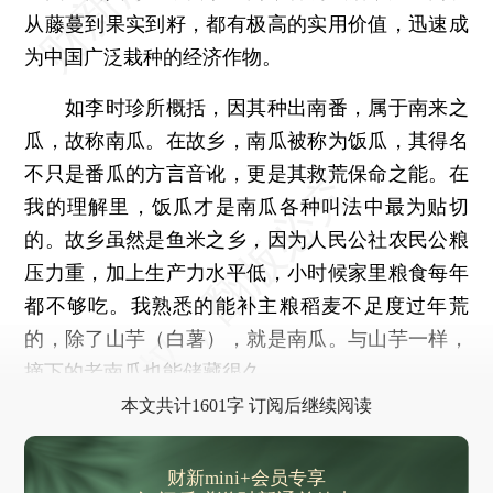
从藤蔓到果实到籽，都有极高的实用价值，迅速成
为中国广泛栽种的经济作物。
如李时珍所概括，因其种出南番，属于南来之
瓜，故称南瓜。在故乡，南瓜被称为饭瓜，其得名
不只是番瓜的方言音讹，更是其救荒保命之能。在
我的理解里，饭瓜才是南瓜各种叫法中最为贴切
的。故乡虽然是鱼米之乡，因为人民公社农民公粮
压力重，加上生产力水平低，小时候家里粮食每年
都不够吃。我熟悉的能补主粮稻麦不足度过年荒
的，除了山芋（白薯），就是南瓜。与山芋一样，
摘下的老南瓜也能储藏很久。
本文共计1601字 订阅后继续阅读
财新mini+会员专享