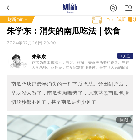
财新mini+
试听
T中
朱学东：消失的南瓜吃法｜饮食
2024年07月26日 20:00
+关注
朱学东
作者为自由撰稿人，书评、旅游、美食美酒专栏作者。当过
大学老师、公务员，在多家媒体服务过。著有《人民的饮食
》《江南旧闻录·故乡的味道》《江南旧闻录·故乡风物长》《
老朱煮酒》《愿孩子过好你的世界》等书。
南瓜垒块是最早消失的一种南瓜吃法。分田到户后，
垒块没人做了，南瓜也就喂猪了，原来蒸煮南瓜包括
切丝炒都不见了，甚至南瓜饼也少见了
原图