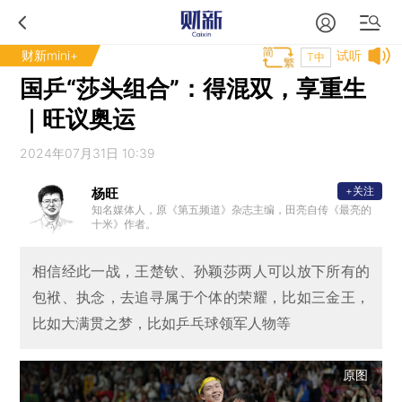
财新mini+
试听
T中
国乒“莎头组合”：得混双，享重生
｜旺议奥运
2024年07月31日 10:39
+关注
杨旺
知名媒体人，原《第五频道》杂志主编，田亮自传《最亮的
十米》作者。
相信经此一战，王楚钦、孙颖莎两人可以放下所有的
包袱、执念，去追寻属于个体的荣耀，比如三金王，
比如大满贯之梦，比如乒乓球领军人物等
原图