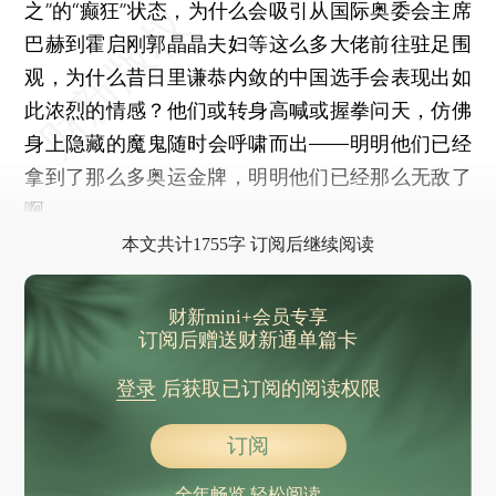
之”的“癫狂”状态，为什么会吸引从国际奥委会主席
巴赫到霍启刚郭晶晶夫妇等这么多大佬前往驻足围
观，为什么昔日里谦恭内敛的中国选手会表现出如
此浓烈的情感？他们或转身高喊或握拳问天，仿佛
身上隐藏的魔鬼随时会呼啸而出——明明他们已经
拿到了那么多奥运金牌，明明他们已经那么无敌了
啊。
本文共计1755字 订阅后继续阅读
财新mini+会员专享
订阅后赠送财新通单篇卡
登录
后获取已订阅的阅读权限
订阅
全年畅览 轻松阅读