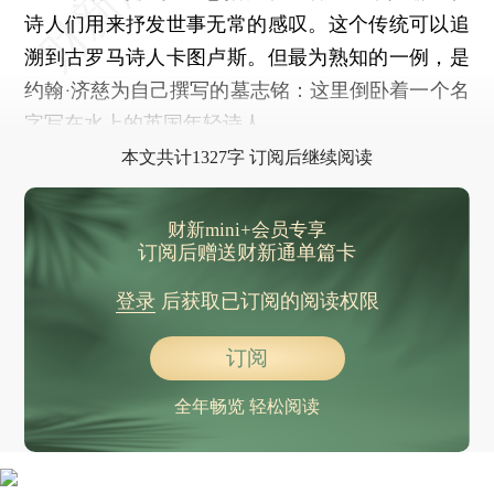
诗人们用来抒发世事无常的感叹。这个传统可以追
溯到古罗马诗人卡图卢斯。但最为熟知的一例，是
约翰·济慈为自己撰写的墓志铭：这里倒卧着一个名
字写在水上的英国年轻诗人。
本文共计1327字 订阅后继续阅读
财新mini+会员专享
订阅后赠送财新通单篇卡
登录
后获取已订阅的阅读权限
订阅
全年畅览 轻松阅读