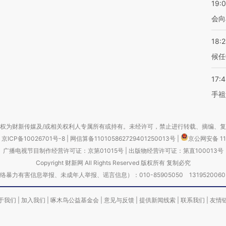
19:0
会向
18:
候任
17:
手祖
权为财新传媒及/或相关权利人专属所有或持有。未经许可，禁止进行转载、摘编、
京ICP备10026701号-8
|
网信算备110105862729401250013号
|
京公网安备 11
广播电视节目制作经营许可证：京第01015号
|
出版物经营许可证：第直100013号
Copyright 财新网 All Rights Reserved 版权所有 复制必究
害信息举报、未成年人举报、谣言信息）：010-85905050 13195200605 举报邮
于我们
|
加入我们
|
啄木鸟公益基金会
|
意见与反馈
|
提供新闻线索
|
联系我们
|
友情