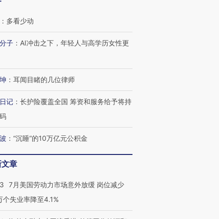
客
：
多看少动
分子
：
AI冲击之下，年轻人与高学历女性更
坤
：
耳闻目睹的几位律师
日记
：
长护险覆盖全国 筹资和服务给予将持
码
波
：
“沉睡”的10万亿元公积金
新文章
43
7月美国劳动力市场意外放缓 岗位减少
跨国走私7万
视线｜被称为“蟑螂”的印
视线｜“入侵”还是“人道危
3万个失业率降至4.1%
检体内含3种
度Z世代 用街头抗争将教
机”？难民潮撕裂西班牙
秘鲁纳斯
育部长拱下台
飞地休达
13人遇难