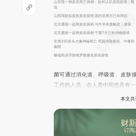
山东现一例炭疽死亡病例：如何认识炭疽疫情｜数
说
山西现疑似皮肤炭疽疫情 国内近两月已有两起
北京通报一起肺炭疽病例 与牛羊有接触史｜健保
北京通报一起肺炭疽病例 宁夏7月已有动物疫情
非洲350多头大象神秘死亡 死因排除炭疽、中毒和
偷猎
极端热浪导致俄罗斯爆发炭疽疫情
菌可通过消化道、呼吸道、皮肤
工作的人员，在人类中间也具有一
本文共
财新
订阅