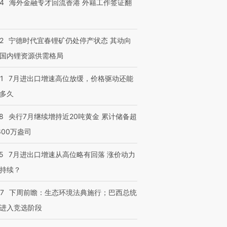
14
海外金融专才回流香港 外籍工作签证翻
2
宁德时代宜春锂矿仍处停产状态 其动向
进第四届链博
国内锂资源供需格局
【商旅对话】华住集团
技“链”接产
【特别呈现】寻找100种
CFO：不靠规模取胜，华
【特别呈
有意思的生活方式·第三对
住三大增长引擎是什么？
有意思的
1
7月进出口增速高位放缓，价格驱动还能
多久
8
央行7月继续增持近20吨黄金 累计储备超
600万盎司
5
7月进出口增速从高位略有回落 涨价动力
持续？
07
下周前瞻：生态环境法典施行；巴西总统
进入竞选阶段