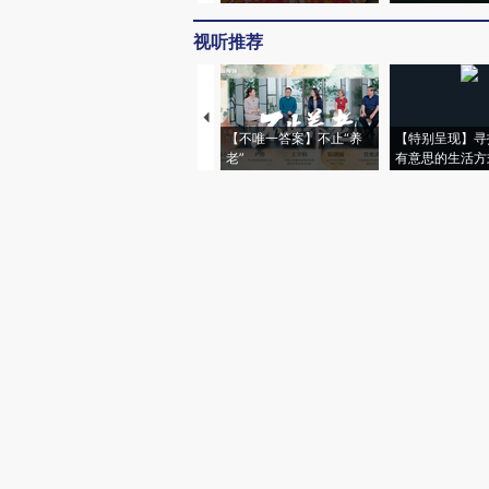
视听推荐
【不唯一答案】不止“养
【特别呈现】寻
老”
有意思的生活方