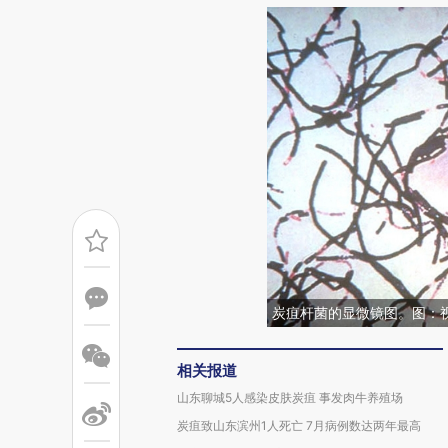
炭疽杆菌的显微镜图。图：
相关报道
山东聊城5人感染皮肤炭疽 事发肉牛养殖场
炭疽致山东滨州1人死亡 7月病例数达两年最高