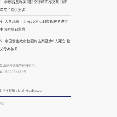
1
特朗普坚称美国防空弹药库存充足 但不
乌克兰提供更多
24
人事观察｜上海55岁女副市长解冬进京
中国侨联副主席
45
泰国发生致命校园枪击案至少6人死亡 枪
父母亦被杀
复制及建立镜像等任何使用。
010502034662号
箱：laixin@caixin.com
链接