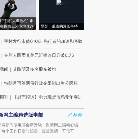
侵”还是“人道危机” 难
撕裂西班牙飞地休达
显影｜瓜农的漫长等待
｜
宇树发行市值610亿 先行者的加速和考验
｜
在岸人民币兑美元汇率连日升破6.75
我闻
｜
艾路明及多名股东被拘
｜
特朗普再签两份行政令限制出生公民权
周刊
｜
【封面报道】电力现货市场元年突进
新网主编精选版电邮
样例
新网新闻版电邮全新升级！财新网主编精心编
，每个工作日定时投递，篇篇重磅，可信可
。