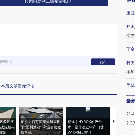
博
订阅财新网主编精选电邮
唐涯
知识
受伤
丁金
新网观点
发布
村夫
续加
吴晓
本篇文章暂无评论
最
21:
致多瑙河
加沙上百万流离失所者困
视线｜HYROX的吸金
马航飞行员
2.
二战沉船与
于“塑料烤箱” 高温引发健
术：是什么让中产们甘
粒摇头丸 尿
露出
康危机
心“花钱找虐”？
毒品