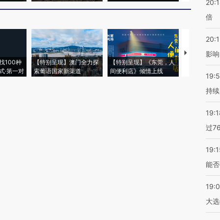
20:
倍
20:1
【推广】走
影响
找100种
【特别呈现】澳门全力探
【特别呈现】《东莞，人
会，让数智科
式·第一对
索葡语国家新渠道
间便利店》倾情上线
业
19:5
持续
19:1
过7
19:1
能否
19:
大选