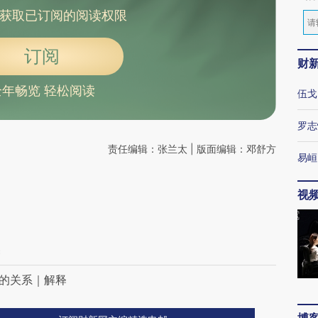
获取已订阅的阅读权限
订阅
财
全年畅览 轻松阅读
伍戈
罗志
责任编辑：张兰太 | 版面编辑：邓舒方
易峘
视
释
率的关系｜解释