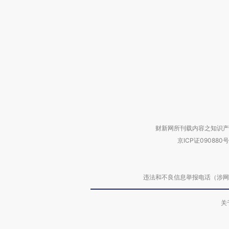
财新网所刊载内容之知识产
京ICP证090880号
违法和不良信息举报电话（涉网络暴力有
关