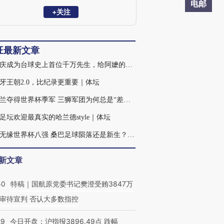
电邮
+关注
旺最新文章
吴珈庆成为台球史上首位千万先生，给阿嬷的奖杯虽迟但到｜体坛
牙王朝2.0，比纪录更重要｜体坛
英格兰夺得世界杯季军 三狮军团为何总是“差一口气”？｜体坛
足坛欢迎最真实的哈兰德style｜体坛
巴西无缘世界杯八强 桑巴足球陨落还是新生？｜体坛
新文章
50
特稿｜国航原党委书记樊澄受贿3847万
审待宣判 否认大多数指控
29
今日开盘：沪指报3896.49点 跌幅