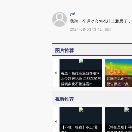
yo!
我说一个运动会怎么扯上雅思了，
2024-08-03 13:42 · 四川
图片推荐
视线｜极端高温致多瑙河
水位跌破纪录 二战沉船与
韩国高温创百年
猛犸象化石接连露出
警告停止一切户
视听推荐
【不唯一答案】不止“养
【特别呈现】寻