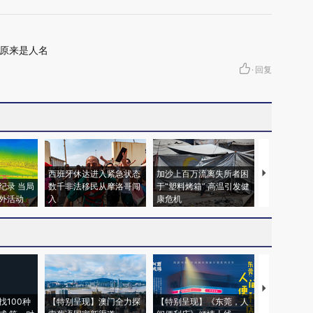
原来是人名
·
回复
西班牙休达进入紧急状态
加沙上百万流离失所者困
视线｜HYR
纪录 当局
数千非法移民从摩洛哥闯
于“塑料烤箱” 高温引发健
术：是什么
外活动
入
康危机
心“花钱找虐
【推广】走
找100种
【特别呈现】澳门全力探
【特别呈现】《东莞，人
会，让数智科