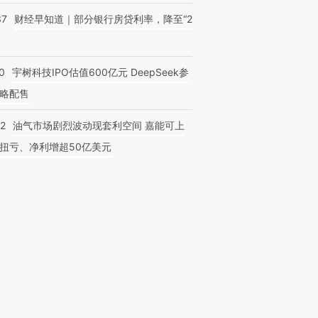
37
财经早知道｜部分银行房贷利率，降至“2
0
宇树科技IPO估值600亿元 DeepSeek参
略配售
22
油气市场剧烈波动现套利空间 嘉能可上
扭亏、净利增超50亿美元