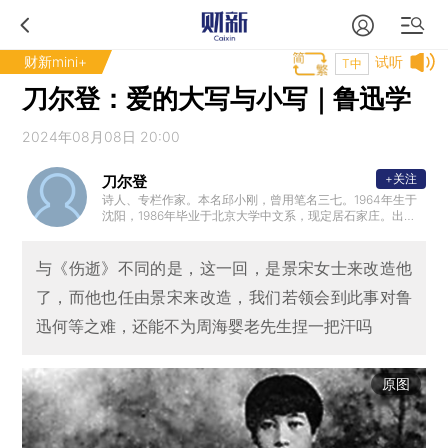
财新mini+
试听
T中
刀尔登：爱的大写与小写｜鲁迅学
2024年08月08日 20:00
+关注
刀尔登
诗人、专栏作家。本名邱小刚，曾用笔名三七。1964年生于
沈阳，1986年毕业于北京大学中文系，现定居石家庄。出版
作品有《玻璃屋顶》《中国好人》《七日谈》等。
与《伤逝》不同的是，这一回，是景宋女士来改造他
了，而他也任由景宋来改造，我们若领会到此事对鲁
迅何等之难，还能不为周海婴老先生捏一把汗吗
原图