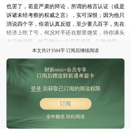
也罢了，若是严肃的辩论，所谓的格言认证（或是
诉诸未经考察的权威之言），实可深恨；因为他只
消说四个字，你若认真反驳，至少要几百字，先在
经济上吃了亏，何况对手还在那里微笑，待你满头
大汗地说完，他又抛出一个四字成语，以逸待劳。
本文共计3584字 订阅后继续阅读
财新mini+会员专享
订阅后赠送财新通单篇卡
登录
后获取已订阅的阅读权限
订阅
全年畅览 轻松阅读