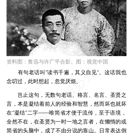
资料图：鲁迅与许广平合影。图：视觉中国
有句老话叫“读书千遍，其义自见”。这话我也
念叨过，此时想起，忽觉厌烦。
岂止这句，无数句老话、格言、名言、圣贤之
言，本是凝结着前人的经验和智慧，然而坏也就坏
在“凝结”二字——唯简省才便于流传，至于语境，
全然不在，在圣贤为一时一地之言者，在懒惰的或
简省的头脑中，成了不由分说的靠山。日常表达倒