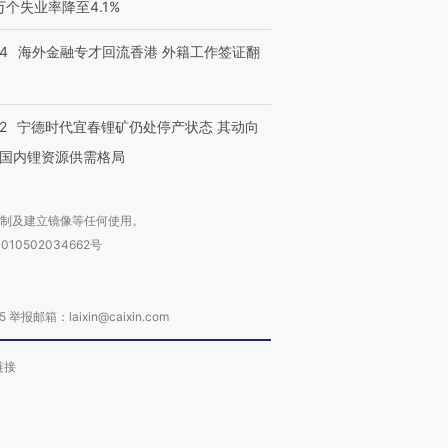
3万个失业率降至4.1%
14
海外金融专才回流香港 外籍工作签证翻
2
宁德时代宜春锂矿仍处停产状态 其动向
国内锂资源供需格局
复制及建立镜像等任何使用。
010502034662号
箱：laixin@caixin.com
链接