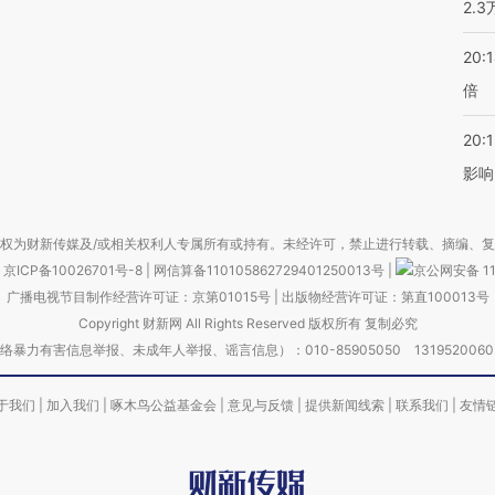
2.
20:
倍
20:1
影响
权为财新传媒及/或相关权利人专属所有或持有。未经许可，禁止进行转载、摘编、
京ICP备10026701号-8
|
网信算备110105862729401250013号
|
京公网安备 11
广播电视节目制作经营许可证：京第01015号
|
出版物经营许可证：第直100013号
Copyright 财新网 All Rights Reserved 版权所有 复制必究
害信息举报、未成年人举报、谣言信息）：010-85905050 13195200605 举报邮
于我们
|
加入我们
|
啄木鸟公益基金会
|
意见与反馈
|
提供新闻线索
|
联系我们
|
友情