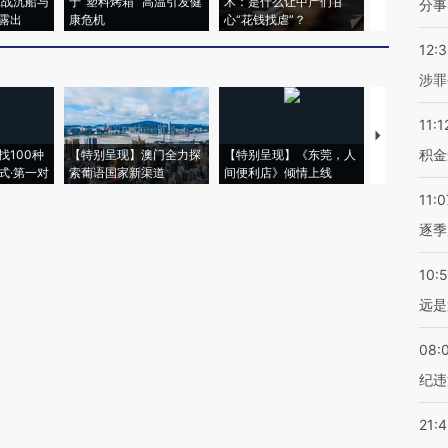
二战沉船与
于“塑料烤箱” 高温引发健
术：是什么让中产们甘
粒摇头丸 尿
分事
露出
康危机
心“花钱找虐”？
毒品
12:
涉罪
11:1
【推广】走
积金
找100种
【特别呈现】澳门全力探
【特别呈现】《东莞，人
会，让数智科
式·第一对
索葡语国家新渠道
间便利店》倾情上线
业
11:0
逐季
10:
远是
08:
纪违
21: