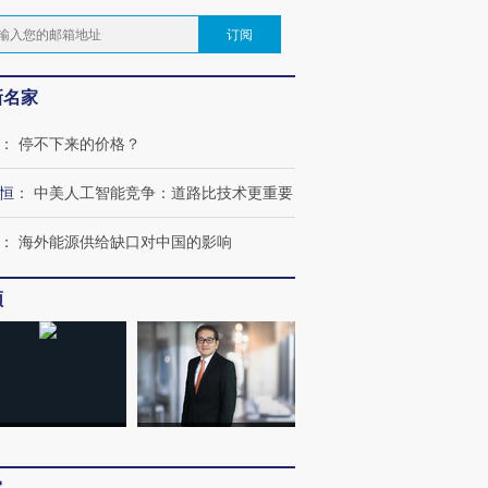
订阅
新名家
：
停不下来的价格？
恒
：
中美人工智能竞争：道路比技术更重要
：
海外能源供给缺口对中国的影响
频