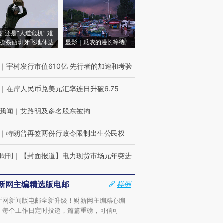
侵”还是“人道危机” 难
撕裂西班牙飞地休达
显影｜瓜农的漫长等待
｜
宇树发行市值610亿 先行者的加速和考验
｜
在岸人民币兑美元汇率连日升破6.75
我闻
｜
艾路明及多名股东被拘
｜
特朗普再签两份行政令限制出生公民权
周刊
｜
【封面报道】电力现货市场元年突进
新网主编精选版电邮
样例
新网新闻版电邮全新升级！财新网主编精心编
，每个工作日定时投递，篇篇重磅，可信可
。