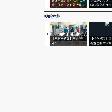
韩国高温创百年纪录 当局
水位跌破纪录 
警告停止一切户外活动
猛犸象化石接连
视听推荐
【不唯一答案】不止“养
【特别呈现】寻
老”
有意思的生活方