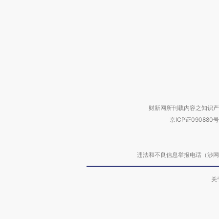
财新网所刊载内容之知识产
京ICP证090880号
违法和不良信息举报电话（涉网络暴力有
关