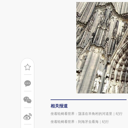
相关报道
坐着轮椅看世界：荡漾在羊角村的河道里｜纪行
坐着轮椅看世界：到海牙去看海｜纪行