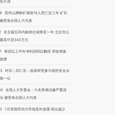
检体内含3种
度Z世代 用街头抗争将教
机”？难民潮撕裂西班牙
秘鲁纳斯
实不清
育部长拱下台
飞地休达
13人遇难
36
贵州山脚树矿难致16人死亡近三年 矿长
被罢免全国人大代表
2
非京籍五环内购房社保降至一年 北京市公
进第四届链博
【商旅对话】华住集团
最高可贷340万元
技“链”接产
【特别呈现】寻找100种
CFO：不靠规模取胜，华
【特别呈
有意思的生活方式·第三对
住三大增长引擎是什么？
有意思的
7
寒武纪上半年净利润同比翻倍 营收增速
放缓
53
对话｜邱仁宗：临床研究参与者的安全永
第一位
06
全国人大常委会：六名将领涉嫌严重违
法 被罢免全国人大代表
43
7月美国劳动力市场意外放缓 岗位减少