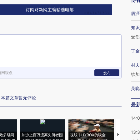
博
订阅财新网主编精选电邮
唐涯
知识
受伤
丁金
村夫
新网观点
发布
续加
吴晓
本篇文章暂无评论
最
14:
13:
致多瑙河
加沙上百万流离失所者困
视线｜HYROX的吸金
马航飞行员