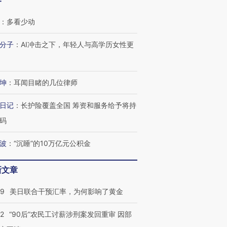
客
：
多看少动
分子
：
AI冲击之下，年轻人与高学历女性更
坤
：
耳闻目睹的几位律师
日记
：
长护险覆盖全国 筹资和服务给予将持
码
波
：
“沉睡”的10万亿元公积金
新文章
09
美日联合干预汇率，为何影响了黄金
32
“90后”农民工讨薪涉刑案发回重审 因部
跨国走私7万
视线｜被称为“蟑螂”的印
视线｜“入侵”还是“人道危