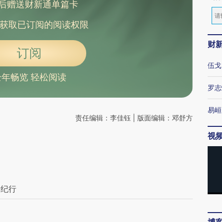
后赠送财新通单篇卡
获取已订阅的阅读权限
财
订阅
伍戈
全年畅览 轻松阅读
罗志
易峘
责任编辑：李佳钰 | 版面编辑：邓舒方
视
｜纪行