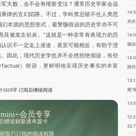
日军大败，会不会有维新变法？通常历史学家会远
14:
因果律的玄幻陷阱。不过，学科禁忌锁不住人类思
光伏
乎是我们本源的思想形式，最警惕假设的历史学亦不可
吾其被发左衽矣。”这就是一种非常有表现力的历
14:
撬动
的认识不一定走上迷途，甚至可能相反，有助于澄
焦。因此，现代历史学也并不全然拒绝假设，有些
14:0
rfactual）假设，更鲜明地呈现历史事实的丰富
路径
13:1
规”
1819字 订阅后继续阅读
13:
mini+会员专享
12:2
后赠送财新通单篇卡
22.
获取已订阅的阅读权限