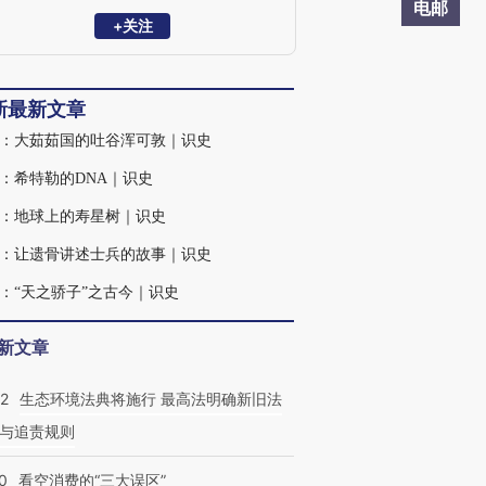
电邮
+关注
新最新文章
：大茹茹国的吐谷浑可敦｜识史
：希特勒的DNA｜识史
：地球上的寿星树｜识史
：让遗骨讲述士兵的故事｜识史
：“天之骄子”之古今｜识史
新文章
42
生态环境法典将施行 最高法明确新旧法
与追责规则
0
看空消费的“三大误区”