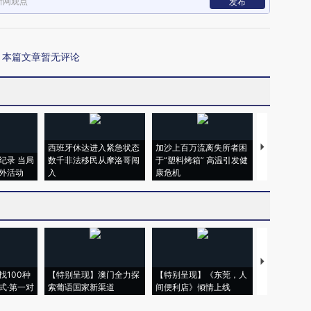
新网观点
发布
本篇文章暂无评论
西班牙休达进入紧急状态
加沙上百万流离失所者困
马航飞行员
纪录 当局
数千非法移民从摩洛哥闯
于“塑料烤箱” 高温引发健
粒摇头丸 尿
外活动
入
康危机
毒品
【推广】走
找100种
【特别呈现】澳门全力探
【特别呈现】《东莞，人
会，让数智科
式·第一对
索葡语国家新渠道
间便利店》倾情上线
业