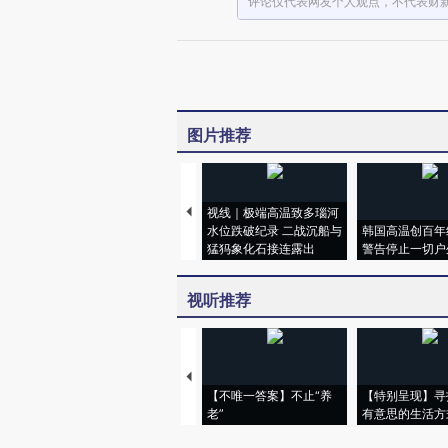
评论仅代表网友个人观点，不代表财
图片推荐
视线｜极端高温致多瑙河
水位跌破纪录 二战沉船与
韩国高温创百年
猛犸象化石接连露出
警告停止一切户
视听推荐
【不唯一答案】不止“养
【特别呈现】寻
老”
有意思的生活方