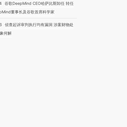
4
谷歌DeepMind CEO哈萨比斯卸任 转任
epMind董事长及谷歌首席科学家
6
侦查起诉审判执行均有漏洞 涉案财物处
象何解