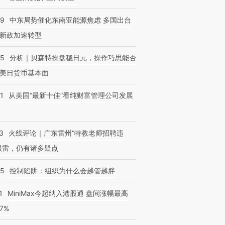
59
中东局势催化东南亚能源焦虑 多国出台
新政加速转型
05
分析｜贝森特操盘稳日元，操作巧思能否
美日货币基本面
1
从美国“最新十佳”看纯财富管理公司发展
3
火线评论｜广东雷州“特教老师招聘违
很雷，仍有诸多疑点
05
控制陷阱：组织为什么会越管越胖
1
MiniMax今起纳入港股通 盘间涨幅最高
77%