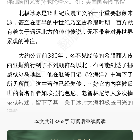
详细绘图来支持他的理论。图：美国国会图书馆
北极冰原是18世纪浪漫主义的一个重要想象来
源，甚至在更早的中世纪乃至古希腊时期，西方就
有着关于遥远北方的种种传说，无不带着对异世界
景观的神往。
大约公元前330年，名不见经传的希腊商人皮
西亚斯航行到了不列颠群岛以北，有可能到达了挪
威或冰岛地区。他在航海日记《论海洋》中写下了
所见所闻。这本著作已经失传，幸好它的内容被后
世的著名作者如埃拉托色尼、老普林尼等人多次摘
录或转述，留下了其中关于冰封大海和极昼日光的
记载。
本文共计3266字 订阅后继续阅读