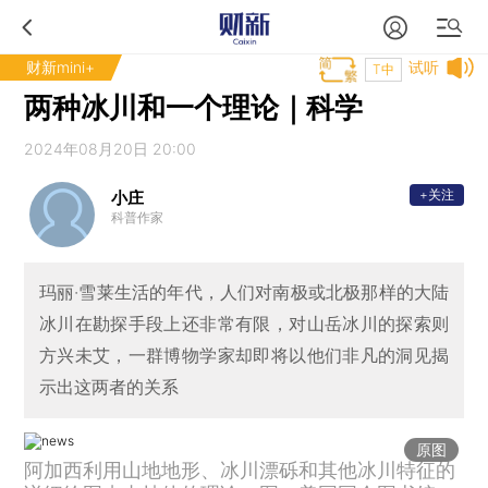
财新mini+
试听
T中
两种冰川和一个理论｜科学
2024年08月20日 20:00
+关注
小庄
科普作家
玛丽·雪莱生活的年代，人们对南极或北极那样的大陆
冰川在勘探手段上还非常有限，对山岳冰川的探索则
方兴未艾，一群博物学家却即将以他们非凡的洞见揭
示出这两者的关系
原图
阿加西利用山地地形、冰川漂砾和其他冰川特征的