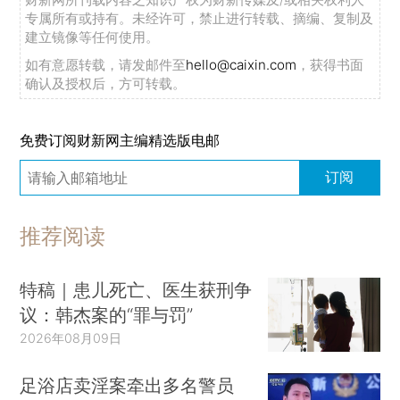
专属所有或持有。未经许可，禁止进行转载、摘编、复制及
一场
和
第二场
音乐沙龙表演。
建立镜像等任何使用。
如有意愿转载，请发邮件至
hello@caixin.com
，获得书面
确认及授权后，方可转载。
免费订阅财新网主编精选版电邮
订阅
推荐阅读
特稿｜患儿死亡、医生获刑争
议：韩杰案的“罪与罚”
2026年08月09日
足浴店卖淫案牵出多名警员