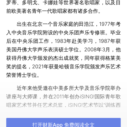
罗蒂、多明戈、卡娜娃等世界著名歌唱家，以及目
前欧美著名青年一代歌唱家都有诸多合作。
出生在北京一个音乐家庭的田浩江，1977年考
入中央音乐学院附设的中央乐团声乐专修班。毕业
后在中央乐团工作，1983年赴美学习，1987年获
美国丹佛大学声乐表演硕士学位。2008年3月，他
获得丹佛大学颁发的杰出成就奖，同年获得格莱美
奖的提名，2021年获曼哈顿音乐学院颁发声乐艺术
荣誉博士学位。
近年来他受邀在中美多所大学及音乐学院举办
讲座与大师课，并在2011年创办iSING!国际青年歌
唱家艺术节并任艺术总监，iSING!艺术节以“训练西
方歌唱家学习用中文演唱，培养中国青年歌唱家”为
主要宗旨，为许多年轻的中国声乐学生在东西方的
打开财新App 免费阅读全文