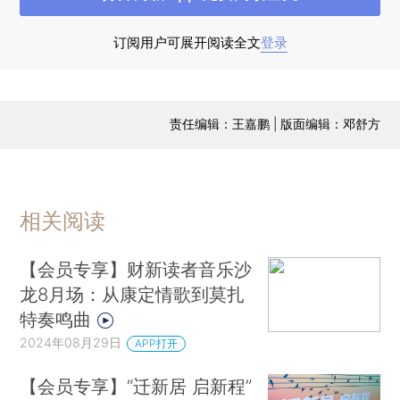
学习及歌唱事业的发展提供帮助。
订阅用户可展开阅读全文
登录
田浩江曾在2008年出版英文自传《歌剧人
生》，近年来也开始散文创作，作品在《收获》和
《十月》刊出，并出版了散文集《角斗场的<图兰
责任编辑：王嘉鹏 | 版面编辑：邓舒方
朵>》，广受好评，已连续加印四次。
“财新读者音乐沙龙”田浩江专场近日即将开启
报名，财新mini也将同步推出
田浩江散文作品节选
相关阅读
连载
，敬请期待！
【会员专享】财新读者音乐沙
作为财新十五周年系列活动之一，财新读者音
龙8月场：从康定情歌到莫扎
乐沙龙于今年7月启动，在每个月的第三个周末举
特奏鸣曲
办。沙龙诚邀专业音乐人和业余爱好者们登上这一
2024年08月29日
APP打开
方小舞台，与20到30名特邀读者和财新员工一
起，欣赏音乐之美、交流艺术感悟。
【会员专享】“迁新居 启新程”