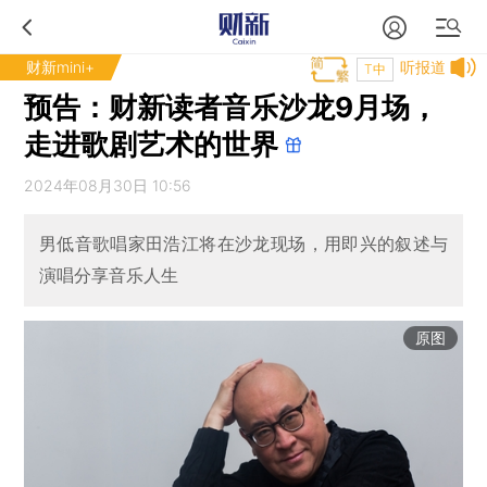
财新mini+
听报道
T中
预告：财新读者音乐沙龙9月场，
走进歌剧艺术的世界
2024年08月30日 10:56
男低音歌唱家田浩江将在沙龙现场，用即兴的叙述与
演唱分享音乐人生
原图