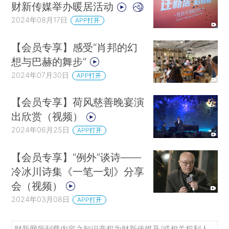
财新传媒举办暖居活动
在7月26日的
第一场
沙龙上，财新记者吴雨俭
2024年08月17日
APP打开
登台表演了肖邦的《幻想即兴曲》，财新员工之
子、8岁的琴童周小棋也演奏了巴赫的《No.27小
【会员专享】感受“肖邦的幻
步舞曲》等多首钢琴名曲。
想与巴赫的舞步”
2024年07月30日
APP打开
8月23日的
第二场
沙龙则邀请到94岁高龄的著
名学者、钢琴演奏爱好者资中筠，她技巧纯熟，不
【会员专享】荷风慈善晚宴演
疾不徐，与中国爱乐乐团副首席、小提琴家姜帅和
出欣赏（视频）
女高音歌者郑敏合作演绎了《康定情歌》、莫扎特
2024年06月25日
APP打开
《降B大调第26号小提琴奏鸣曲 KV378》等中外名
歌名曲。姜帅也为观众带来了用古典技法演奏的巴
【会员专享】“例外”谈诗——
冷冰川诗集《一笔一划》分享
赫小提琴独奏作品。
会（视频）
财新mini将持续带来每月音乐沙龙的现场音画
2024年03月08日
APP打开
记录，同时也会为读者和会员带来更多丰富的爱乐
和文化艺术内容。“财新mini+”会员点此可以欣赏
第
财新网所刊载内容之知识产权为财新传媒及/或相关权利人