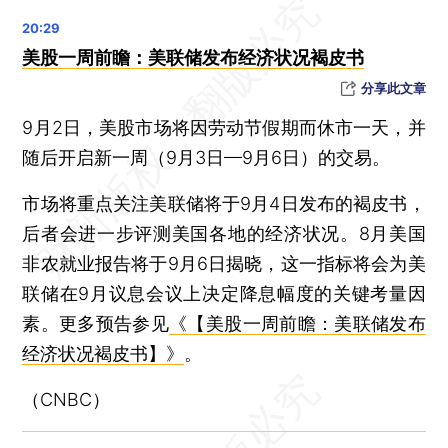
今年第11号台风“摩羯”生成
长春电影节“金鹿奖”揭晓：《我们一起摇太阳》包揽影帝影后 张艺谋最佳导演
美股一周前瞻：美联储发布经济状况褐皮书
调查报告显示伊朗已故总统莱希直升机坠毁事故系“天气原因”
分享此文章
国产大飞机C919承运旅客突破50万人次
9月2日，美股市场将因劳动节假期而休市一天，并
晨读荐闻（国内、国际、市场消息26条）
随后开启新一周（9月3日—9月6日）的交易。
8月央行国债现券“买短卖长” 净买入债券面值1000亿元
农业银行2024上半年净利润增长2% 计划春节前完成中期分红
市场将重点关注美联储将于9月4日发布的褐皮书，
资金无法覆盖一年内短债 万科称要在经营端和融资端争取更多现金流
后者会进一步评测美国各地的经济状况。8月美国
非农就业报告将于9月6日揭晓，这一指标将会为美
市场“内冷外热” 白电龙头海外增收
联储在9月议息会议上决定降息幅度的关键考量因
上半年快递公司市占率波动 价格战是否会持续？
素。更多预告参见
《【美股一周前瞻：美联储发布
恒大汽车上半年仅交付约40辆 净亏损同比扩大近200%
经济状况褐皮书】》
。
长城汽车上半年净利润增长逾400% 海外市场贡献显著
（CNBC）