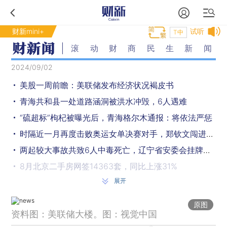
财新mini+
试听
T中
滚动财商民生新闻
2024/09/02
美股一周前瞻：美联储发布经济状况褐皮书
青海共和县一处道路涵洞被洪水冲毁，6人遇难
“硫超标”枸杞被曝光后，青海格尔木通报：将依法严惩
时隔近一月再度击败奥运女单决赛对手，郑钦文闯进美网八强
两起较大事故共致6人中毒死亡，辽宁省安委会挂牌督办
8月北京二手房网签14363套，同比上涨31%
展开
“硫超标”枸杞遭曝光，甘肃靖远县通报：成立联合调查组
8月财新中国制造业PMI升至50.4 重回扩张区间
原图
资料图：美联储大楼。图：视觉中国
巴黎市长：奥运五环将留在埃菲尔铁塔上