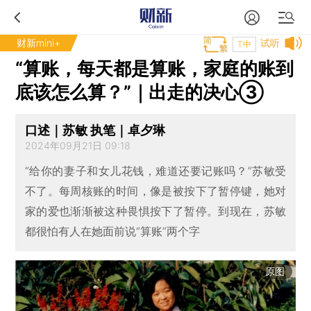
财新mini+
试听
T中
“算账，每天都是算账，家庭的账到
底该怎么算？”｜出走的决心③
口述｜苏敏 执笔｜卓夕琳
2024年09月21日 09:18
“给你的妻子和女儿花钱，难道还要记账吗？”苏敏受
不了。每周核账的时间，像是被按下了暂停键，她对
家的爱也渐渐被这种畏惧按下了暂停。到现在，苏敏
都很怕有人在她面前说“算账”两个字
原图