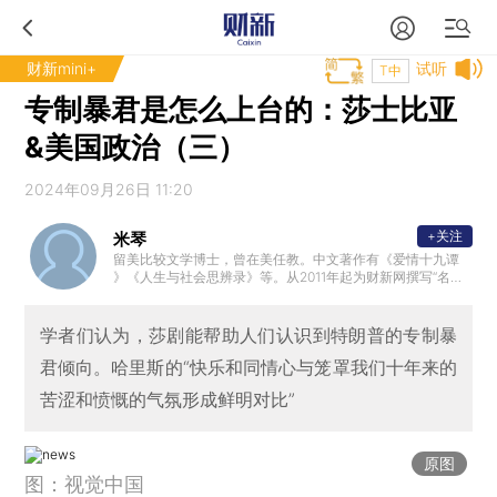
财新mini+
试听
T中
专制暴君是怎么上台的：莎士比亚
&美国政治（三）
2024年09月26日 11:20
+关注
米琴
留美比较文学博士，曾在美任教。中文著作有《爱情十九谭
》《人生与社会思辨录》等。从2011年起为财新网撰写“名著
的启示”专栏。
学者们认为，莎剧能帮助人们认识到特朗普的专制暴
君倾向。哈里斯的“快乐和同情心与笼罩我们十年来的
苦涩和愤慨的气氛形成鲜明对比”
原图
图：视觉中国